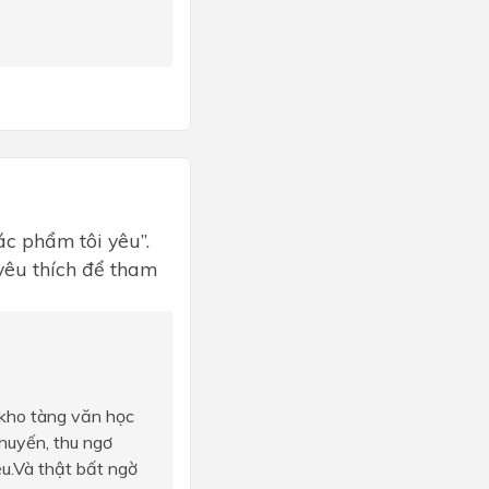
Tác phẩm tôi yêu”.
 yêu thích để tham
g kho tàng văn học
huyến, thu ngơ
u.Và thật bất ngờ