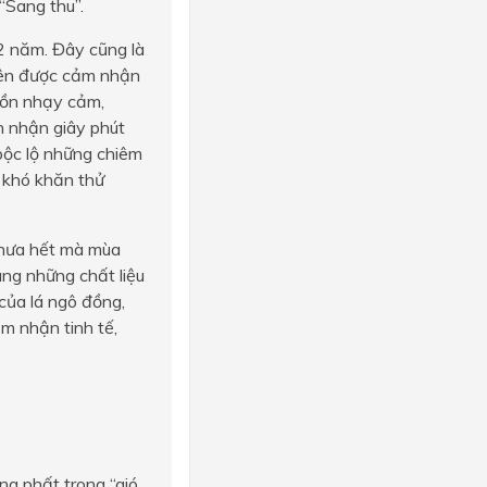
“Sang thu”.
2 năm. Đây cũng là
tiên được cảm nhận
hồn nhạy cảm,
n nhận giây phút
 bộc lộ những chiêm
 khó khăn thử
 chưa hết mà mùa
ùng những chất liệu
 của lá ngô đồng,
m nhận tinh tế,
g phất trong “gió