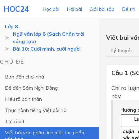
HOC24
Học bài
Hỏi bài
Giải bài tập
Đề thi
Lớp 8
Ngữ văn lớp 8 (Sách Chân trời
Viết bài v
sáng tạo)
LỚP HỌC
MÔN
Bài 10: Cười mình, cười người
Lý thuyết
Lớp 12
CHỦ ĐỀ
Lớp 11
Câu 1 (S
Bạn đến chơi nhà
Lớp 10
Chỉ ra luận
Đề đền Sầm Nghi Đống
Lớp 9
này.
Hiểu rõ bản thân
Lớp 8
Hướng d
Thực hành tiếng Việt bài 10
Lớp 7
Tự trào I
Lớp 6
Viết bài văn phân tích một tác phẩm
văn học
Lớp 5