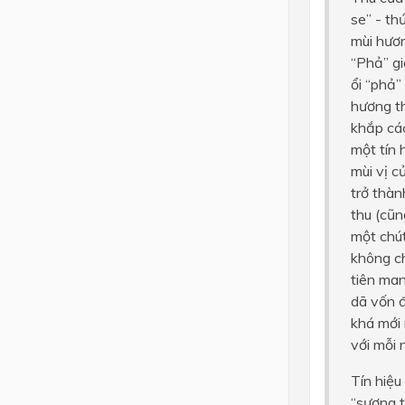
se” - th
mùi hươ
“Phả” gi
ổi “phả”
hương t
khắp các
một tín 
mùi vị c
trở thàn
thu (cũn
một chút
không ch
tiên ma
dã vốn đ
khá mới 
với mỗi 
Tín hiệu
“sương 