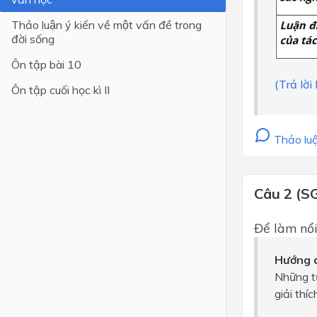
Thảo luận ý kiến về một vấn đề trong
Lớp 4
đời sống
Lớp 3
Ôn tập bài 10
Lớp 2
(Trả lời
Ôn tập cuối học kì II
Lớp 1
Thảo luậ
Câu 2 (S
Để làm nổi
Hướng d
Những t
giải thí