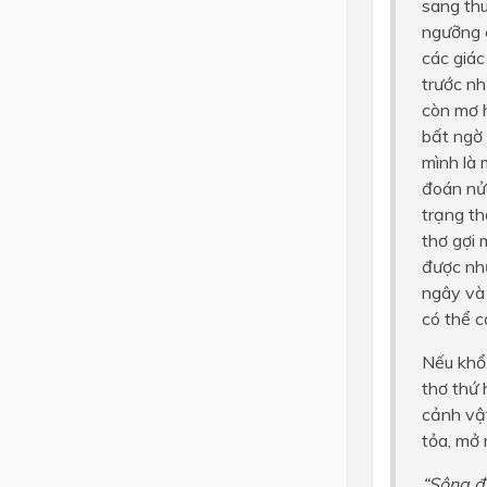
sang thu
ngưỡng c
các giác
trước n
còn mơ h
bất ngờ 
mình là 
đoán nửa
trạng th
thơ gợi 
được nh
ngây và 
có thể 
Nếu khổ 
thơ thứ 
cảnh vật
tỏa, mở 
“Sông đ