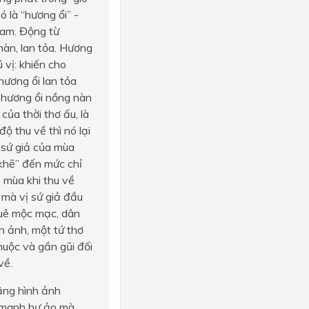
ó là “hương ổi” -
Nam. Động từ
nàn, lan tỏa. Hương
 vị: khiến cho
ương ổi lan tỏa
m hương ổi nồng nàn
của thời thơ ấu, là
 thu về thì nó lại
 sứ giả của mùa
“khẽ” đến mức chỉ
n mùa khi thu về
… mà vị sứ giả đầu
quê mộc mạc, dân
h ảnh, một tứ thơ
huộc và gần gũi đối
về.
bằng hình ảnh
g manh hư ảo mà