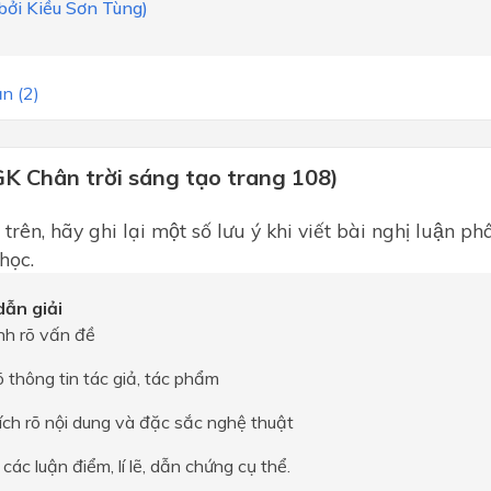
 bởi Kiều Sơn Tùng)
n (2)
GK Chân trời sáng tạo trang 108)
trên, hãy ghi lại một số lưu ý khi viết bài nghị luận ph
ọc.
ẫn giải
nh rõ vấn đề
 thông tin tác giả, tác phẩm
ích rõ nội dung và đặc sắc nghệ thuật
 các luận điểm, lí lẽ, dẫn chứng cụ thể.