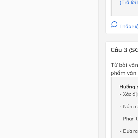
(Trả lời
Thảo luậ
Câu 3 (S
Từ bài văn 
phẩm văn h
Hướng d
- Xác đị
- Nắm rõ
- Phân t
- Đưa ra