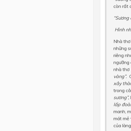
còn rất 
“Sương 
Hình nh
Nhà thơ 
những sự
riêng n
ngưỡng 
nhà thơ 
vàng”.
C
xây thà
trong c
sương”,
lấp đoà
manh, m
mát mẻ v
của làng