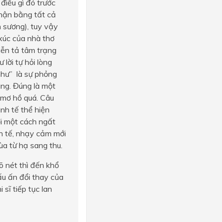
điều gì đó trước
nhận bằng tất cả
àn sương), tuy vậy
xúc của nhà thơ
iễn tả tâm trạng
lời tự hỏi lòng
 như” là sự phỏng
àng. Đúng là một
 mơ hồ quá. Câu
inh tế thể hiện
i một cách ngất
nh tế, nhạy cảm mới
a từ hạ sang thu.
 nét thì đến khổ
ấu ấn đổi thay của
sĩ tiếp tục lan