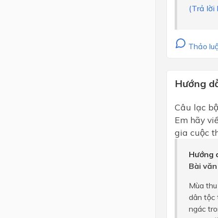
(Trả lời
Thảo luậ
Hướng dẫ
Câu lạc bộ
Em hãy viê
gia cuộc th
Hướng d
Bài văn
Mùa thu 
dân tộc 
ngác tro