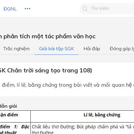
ĐGNL
Tìm kiếm câu trả lờ
ăn phân tích một tác phẩm văn học
Tìm kiếm câu trả lời c
 HỌC
CHỦ ĐỀ / CHƯƠNG
bạn
Trắc nghiệm
Giải bài tập SGK
Hỏi đáp
Đóng góp l
GK Chân trời sáng tạo trang 108)
 điểm, lí lẽ, bằng chứng trong bài viết và mối quan hệ 
ẫn giải