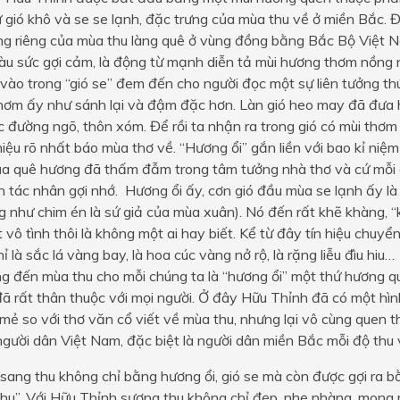
ứ gió khô và se se lạnh, đặc trưng của mùa thu về ở miền Bắc. Đ
ng riêng của mùa thu làng quê ở vùng đồng bằng Bắc Bộ Việt 
àu sức gợi cảm, là động từ mạnh diễn tả mùi hương thơm nồng 
 vào trong “gió se” đem đến cho người đọc một sự liên tưởng thú
hơm ấy như sánh lại và đậm đặc hơn. Làn gió heo may đã đưa h
 đường ngõ, thôn xóm. Để rồi ta nhận ra trong gió có mùi thơ
hiệu rõ nhất báo mùa thơ về. “Hương ổi” gắn liền với bao kỉ niệm 
ủa quê hương đã thấm đẫm trong tâm tưởng nhà thơ và cứ mỗi độ
h tác nhân gợi nhớ. Hương ổi ấy, cơn gió đầu mùa se lạnh ấy là
g như chim én là sứ giả của mùa xuân). Nó đến rất khẽ khàng, 
 vô tình thôi là không một ai hay biết. Kể từ đây tín hiệu chuyể
ỉ là sắc lá vàng bay, là hoa cúc vàng nở rộ, là rặng liễu đìu hiu
ng đến mùa thu cho mỗi chúng ta là “hương ổi” một thứ hương 
ã rất thân thuộc với mọi người. Ở đây Hữu Thỉnh đã có một hìn
mẻ so với thơ văn cổ viết về mùa thu, nhưng lại vô cùng quen t
người dân Việt Nam, đặc biệt là người dân miền Bắc mỗi độ thu 
 sang thu không chỉ bằng hương ổi, gió se mà còn được gợi ra 
thu”. Với Hữu Thỉnh sương thu không chỉ đẹp, nhẹ nhàng, mon