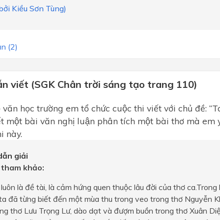
 bởi Kiều Sơn Tùng)
n (2)
n viết (SGK Chân trời sáng tạo trang 110)
 văn học trường em tổ chức cuộc thi viết với chủ đề: “
́t một bài văn nghị luận phân tích một bài thơ mà em
i này.
ẫn giải
 tham khảo:
luôn là đề tài, là cảm hứng quen thuộc lâu đời của thơ ca.Tron
ta đã từng biết đến một mùa thu trong veo trong thơ Nguyễn K
ng thơ Lưu Trọng Lư, dào dạt và đượm buồn trong thơ Xuân Diệ