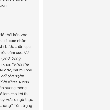
gian:
 đã thổi hồn vào
ồn, có cảm nhận
khi bước chân qua
iều cảm xúc. Với
on phơi bóng
 khói:
“ Khói thu
ày đặc, mịt mù như
khói tỏa ngàn
“Sài Khao sương
 làn sương mỏng
 làm cho khí thu
đây vừa là ngõ thực
u chăng? Tâm trạng