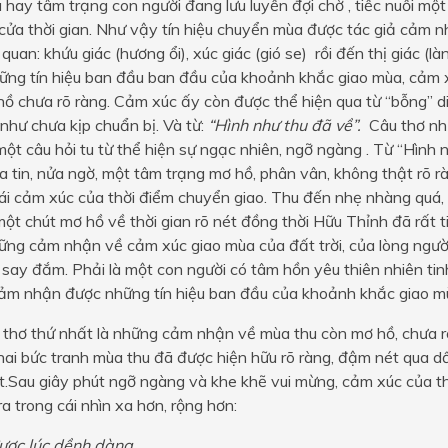
 hay tâm trạng con người đang lưu luyến đợi chờ , tiếc nuối một 
ửa thời gian. Như vậy tín hiệu chuyển mùa được tác giả cảm 
 quan: khứu giác (hương ổi), xúc giác (gió se) rồi đến thị giác (l
hững tín hiệu ban đầu ban đầu của khoảnh khắc giao mùa, cảm 
ồ chưa rõ ràng. Cảm xúc ấy còn được thể hiện qua từ “bỗng” d
như chưa kịp chuẩn bị. Và từ:
“Hình như thu đã về”.
Câu thơ như 
một câu hỏi tu từ thể hiện sự ngạc nhiên, ngỡ ngàng . Từ “Hình
 tin, nửa ngờ, một tâm trạng mơ hồ, phân vân, không thật rõ r
ái cảm xúc của thời điểm chuyển giao. Thu đến nhẹ nhàng quá,
một chút mơ hồ về thời gian rõ nét đồng thời Hữu Thỉnh đã rất t
ững cảm nhận về cảm xúc giao mùa của đất trời, của lòng ngườ
say đắm. Phải là một con người có tâm hồn yêu thiên nhiên ti
cảm nhận được những tín hiệu ban đầu của khoảnh khắc giao mù
thơ thứ nhất là những cảm nhận về mùa thu còn mơ hồ, chưa rõ
hai bức tranh mùa thu đã được hiện hữu rõ ràng, đậm nét qua d
.Sau giây phút ngỡ ngàng và khe khẽ vui mừng, cảm xúc của thi 
ra trong cái nhìn xa hơn, rộng hơn:
ược lúc dềnh dàng