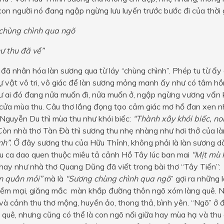
con người nó đang ngập ngừng lưu luyến trước bước đi của thời 
chùng chình qua ngõ
ư thu đã về”
đã nhân hóa làn sương qua từ láy “chùng chình”. Phép tu từ ấy
 vật vô tri, vô giác để làn sương mỏng manh ấy như có tâm h
hư ai đó đang nửa muốn đi, nửa muốn ở, ngập ngừng vương vấn 
cửa mùa thu. Câu thơ lắng đọng tạo cảm giác mơ hồ đan xen nh
Nguyễn Du thì mùa thu như khói biếc:
“Thành xây khói biếc, n
òn nhà thơ Tàn Đà thì sương thu nhẹ nhàng như hơi thở của làn
nh”.
Ở đây sương thu của Hữu Thỉnh, không phải là làn sương d
âu ca dao quen thuộc miêu tả cảnh Hồ Tây lúc ban mai
“Mịt mù 
hay như nhà thơ Quang Dũng đã viết trong bài thơ “Tây Tiến”:
n quân mỏi”
mà là
“Sương chùng chình qua ngõ
” gợi ra những
ềm mại, giăng mắc màn khắp đường thôn ngõ xóm làng quê. Nó
à cảnh thu thơ mộng, huyền ảo, thong thả, bình yên. “Ngõ” ở 
 quê, nhưng cũng có thể là con ngõ nối giữa hay mùa hạ và th