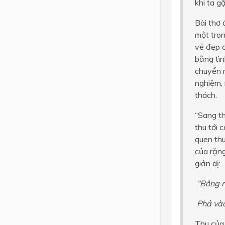
khi ta g
Bài thơ
một tro
vẻ đẹp 
bằng tì
chuyển m
nghiệm,
thách.
“Sang th
thu tới 
quen thu
của rặng
giản dị:
“Bỗng n
Phả vào
Thu của