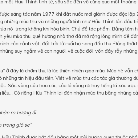
ặp một Hữu Thỉnh tinh tế, sâu sắc đến vô cùng qua một thoáng 
 được sáng tác năm 1977 khi đất nước mới giành được độc lập 
ng những mùa thu và những người lính như Hữu Thỉnh lần đầu 
của nó trong không khí hòa bình. Chủ đề tác phẩm: Bằng tâm 
nh yêu mùa thu, quê hương nhà thơ đã mở rộng lòng mình để đó
ình của cảnh vật, đất trời từ cuối hạ sang đầu thu. Đồng thời
 những suy ngẫm về con người, về cuộc đời vốn đầy rẫy những
u” ở đây là chớm thu, là lúc thiên nhiên giao mùa. Mùa hè vẫn
có những tín hiệu đầu tiên. Viết về mùa thu các tác giả thường d
ộc: Sắc vàng của hoa cúc, của lá vàng rơi hay tiếng lá xào xạc
 liễu… Cò riêng Hữu Thỉnh lại đón nhận mùa thu bằng những cả
hận ra hương ổi
 trong gió se”
 Hữu Thỉnh được bắt đầu bằng một mùi hương quen thuộc phản