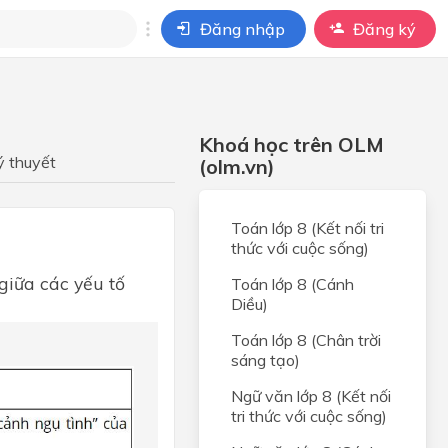
Đăng nhập
Đăng ký
i
ho câu hỏi của
Khoá học trên OLM
BÀI HỌC
ý thuyết
(olm.vn)
Toán lớp 8 (Kết nối tri
thức với cuộc sống)
giữa các yếu tố
Toán lớp 8 (Cánh
Diều)
Toán lớp 8 (Chân trời
sáng tạo)
Ngữ văn lớp 8 (Kết nối
tri thức với cuộc sống)