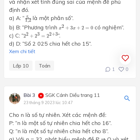
và nhận xét tính đúng sai của mệnh đề phủ
định đó.
5
1
,
2
a) A: “
là một phân số”.
5
1
,
2
x
2
+
3
x
+
2
=
0
2
b) B: “Phương trình
có nghiệm”.
+
3
+
2
=
0
x
x
2
2
+
2
3
=
2
2
+
3
2
3
2
+
3
c) C: “
”.
2
+
2
=
2
d) D: “Số 2 025 chia hết cho 15”.
Xem chi tiết
Lớp 10
Toán
1
0
Bài 3
SGK Cánh Diều trang 11
23 tháng 9 2023 lúc 10:47
Cho n là số tự nhiên. Xét các mệnh đề:
P: “n là một số tự nhiên chia hết cho 16”.
Q: “n là một số tự nhiên chia hết cho 8”.
a) Với n = 32, phát biểu mệnh đề P ⇒ Q và xét