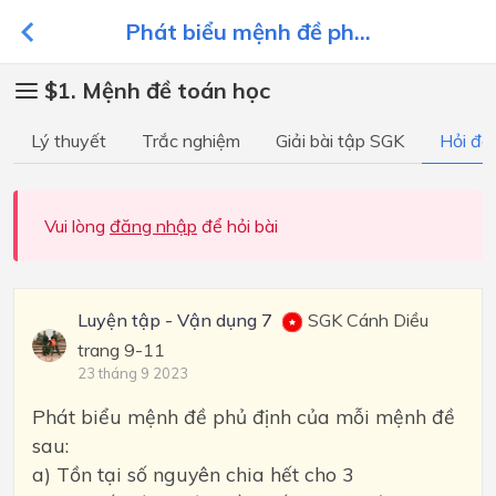
Phát biểu mệnh đề ph...
$1. Mệnh đề toán học
Lý thuyết
Trắc nghiệm
Giải bài tập SGK
Hỏi đá
Vui lòng
đăng nhập
để hỏi bài
Luyện tập - Vận dụng 7
SGK Cánh Diều
trang 9-11
23 tháng 9 2023
Phát biểu mệnh đề phủ định của mỗi mệnh đề
sau:
a) Tồn tại số nguyên chia hết cho 3