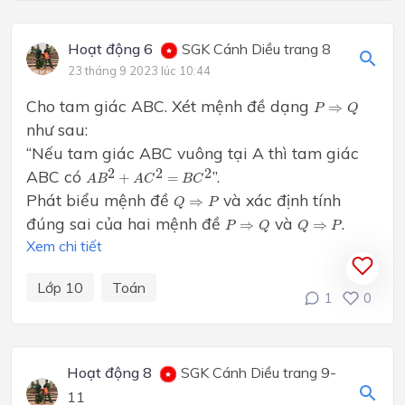
Hoạt động 6
SGK Cánh Diều trang 8
23 tháng 9 2023 lúc 10:44
P
⇒
Q
Cho tam giác ABC. Xét mệnh đề dạng
⇒
P
Q
như sau:
“Nếu tam giác ABC vuông tại A thì tam giác
A
B
2
+
A
C
2
=
B
C
2
2
2
2
ABC có
”.
+
=
A
B
A
C
B
C
Q
⇒
P
Phát biểu mệnh đề
và xác định tính
⇒
Q
P
P
⇒
Q
Q
⇒
P
đúng sai của hai mệnh đề
và
.
⇒
⇒
P
Q
Q
P
Xem chi tiết
Lớp 10
Toán
1
0
Hoạt động 8
SGK Cánh Diều trang 9-
11