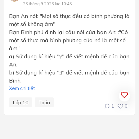
23 tháng 9 2023 lúc 10:45
Bạn An nói: "Mọi số thực đều có bình phương là
một số không âm"
Bạn Bình phủ định lại câu nói của bạn An: :"Có
một số thực mà bình phương của nó là một số
âm"
∀
a) Sử dụng kí hiệu "
" để viết mệnh đề của bạn
∀
An.
∃
b) Sử dụng kí hiệu "
" để viết mệnh đề của bạn
∃
Bình.
Xem chi tiết
Lớp 10
Toán
1
0