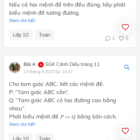
Nếu cả hai mệnh đề trên đều đúng, hãy phát
biểu mệnh đề tương đương.
Xem chi tiết
Lớp 10
Toán
1
0
Bài 4
SGK Cánh Diều trang 11
23 tháng 9 2023 lúc 10:47
Cho tam giác ABC. Xét các mệnh đề:
P: “Tam giác ABC cân”.
Q: “Tam giác ABC có hai đường cao bằng
nhau”.
P
⇔
Q
Phát biểu mệnh đề
bằng bốn cách.
⇔
P
Q
Xem chi tiết
Lớp 10
Toán