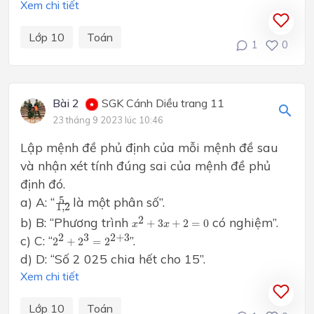
Xem chi tiết
Lớp 10
Toán
1
0
Bài 2
SGK Cánh Diều trang 11
23 tháng 9 2023 lúc 10:46
Lập mệnh đề phủ định của mỗi mệnh đề sau
và nhận xét tính đúng sai của mệnh đề phủ
định đó.
5
1
,
2
a) A: “
là một phân số”.
5
1
,
2
x
2
+
3
x
+
2
=
0
2
b) B: “Phương trình
có nghiệm”.
+
3
+
2
=
0
x
x
2
2
+
2
3
=
2
2
+
3
2
3
2
+
3
c) C: “
”.
2
+
2
=
2
d) D: “Số 2 025 chia hết cho 15”.
Xem chi tiết
Lớp 10
Toán