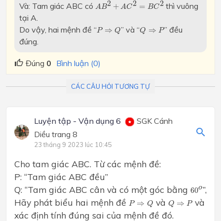
A
B
2
+
A
C
2
=
B
C
2
2
2
2
Và: Tam giác ABC có
thì vuông
+
=
A
B
A
C
B
C
tại A.
P
⇒
Q
Q
⇒
P
Do vậy, hai mệnh đề “
” và “
” đều
⇒
⇒
P
Q
Q
P
đúng.
Đúng
0
Bình luận (0)
CÁC CÂU HỎI TƯƠNG TỰ
Luyện tập - Vận dụng 6
SGK Cánh
Diều trang 8
23 tháng 9 2023 lúc 10:45
Cho tam giác ABC. Từ các mệnh đề:
P: “Tam giác ABC đều”
60
o
Q: “Tam giác ABC cân và có một góc bằng
”,
o
60
P
⇒
Q
Q
⇒
P
Hãy phát biểu hai mệnh đề
và
và
⇒
⇒
P
Q
Q
P
xác định tính đúng sai của mệnh đề đó.