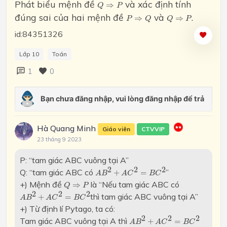
Q
⇒
P
Phát biểu mệnh đề
và xác định tính
⇒
Q
P
P
⇒
Q
Q
⇒
P
đúng sai của hai mệnh đề
và
.
⇒
⇒
P
Q
Q
P
id:84351326
Lớp 10
Toán
1
0
Hà Quang Minh
Giáo viên
CTVVIP
23 tháng 9 2023
P: “tam giác ABC vuông tại A”
A
B
2
+
A
C
2
=
B
C
2
2
2
2
Q: “tam giác ABC có
”
+
=
A
B
A
C
B
C
Q
⇒
P
+) Mệnh đề
là “Nếu tam giác ABC có
⇒
Q
P
A
B
2
+
A
C
2
=
B
C
2
2
2
2
thì tam giác ABC vuông tại A”
+
=
A
B
A
C
B
C
+) Từ định lí Pytago, ta có:
A
B
2
+
A
C
2
=
B
C
2
2
2
2
Tam giác ABC vuông tại A thì
+
=
A
B
A
C
B
C