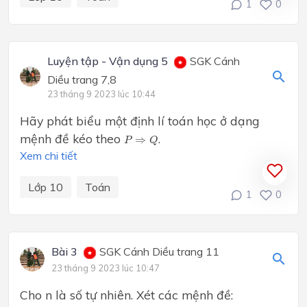
1
0
Luyện tập - Vận dụng 5
SGK Cánh
Diều trang 7,8
23 tháng 9 2023 lúc 10:44
Hãy phát biểu một định lí toán học ở dạng
P
⇒
Q
mệnh đề kéo theo
.
⇒
P
Q
Xem chi tiết
Lớp 10
Toán
1
0
Bài 3
SGK Cánh Diều trang 11
23 tháng 9 2023 lúc 10:47
Cho n là số tự nhiên. Xét các mệnh đề: