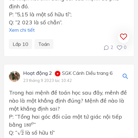
định đó.
P: “5,15 là một số hữu tỉ”;
Q: “2 023 là số chẵn”.
Xem chi tiết
Lớp 10
Toán
2
0
Hoạt động 2
SGK Cánh Diều trang 6
23 tháng 9 2023 lúc 10:42
Trong hai mệnh đề toán học sau đây, mênh đề
nào là một khẳng định đúng? Mệnh đề nào là
một khẳng định sai?
P: “Tổng hai góc đối của một tứ giác nội tiếp
180
o
bằng
”
o
180
2
Q: “
là số hữu tỉ”
√
2