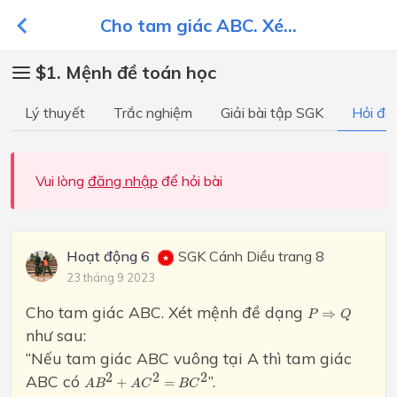
Cho tam giác ABC. Xé...
$1. Mệnh đề toán học
Lý thuyết
Trắc nghiệm
Giải bài tập SGK
Hỏi đá
Vui lòng
đăng nhập
để hỏi bài
Hoạt động 6
SGK Cánh Diều trang 8
23 tháng 9 2023
P
⇒
Q
Cho tam giác ABC. Xét mệnh đề dạng
⇒
P
Q
như sau:
“Nếu tam giác ABC vuông tại A thì tam giác
A
B
2
+
A
C
2
=
B
C
2
2
2
2
ABC có
”.
+
=
A
B
A
C
B
C