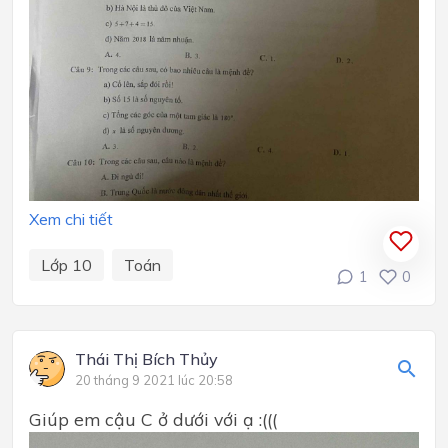
Xem chi tiết
Lớp 10
Toán
1
0
Thái Thị Bích Thủy
20 tháng 9 2021 lúc 20:58
Giúp em cậu C ở dưới với ạ :(((