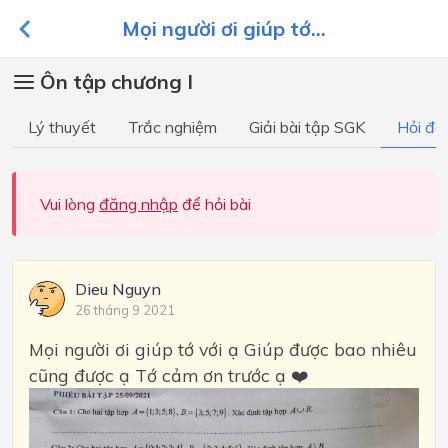
Mọi người ơi giúp tớ...
Ôn tập chương I
Lý thuyết
Trắc nghiệm
Giải bài tập SGK
Hỏi đá
Vui lòng
đăng nhập
để hỏi bài
Dieu Nguyn
26 tháng 9 2021
Mọi người ơi giúp tớ với ạ Giúp được bao nhiêu
cũng được ạ Tớ cảm ơn trước ạ ❤️