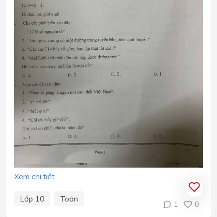
Xem chi tiết
Lớp 10
Toán
1
0