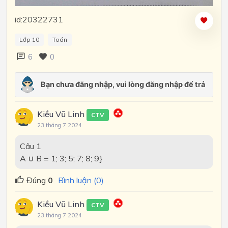
id:20322731
Lớp 10
Toán
6
0
Kiều Vũ Linh
CTV
23 tháng 7 2024
Câu 1
A ∪ B = 1; 3; 5; 7; 8; 9}
Đúng
0
Bình luận (0)
Kiều Vũ Linh
CTV
23 tháng 7 2024