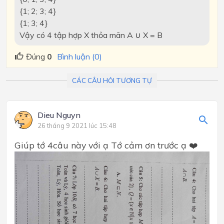
{1; 2; 3; 4}
{1; 3; 4}
Vậy có 4 tập hợp X thỏa mãn A ∪ X = B
Đúng
0
Bình luận (0)
CÁC CÂU HỎI TƯƠNG TỰ
Dieu Nguyn
26 tháng 9 2021 lúc 15:48
Giúp tớ 4câu này với ạ Tớ cảm ơn trước ạ ❤️