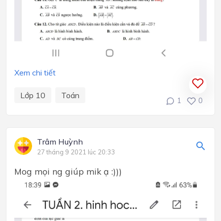
Xem chi tiết
Lớp 10
Toán
1
0
Trâm Huỳnh
27 tháng 9 2021 lúc 20:33
Mog mọi ng giúp mik ạ :)))