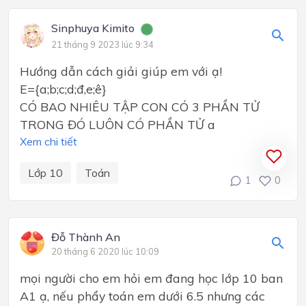
Sinphuya Kimito
21 tháng 9 2023 lúc 9:34
Hướng dẫn cách giải giúp em với ạ!
E={a;b;c;d;đ,e;ê}
CÓ BAO NHIÊU TẬP CON CÓ 3 PHẦN TỬ
TRONG ĐÓ LUÔN CÓ PHẦN TỬ a
Xem chi tiết
Lớp 10
Toán
1
0
Đỗ Thành An
20 tháng 6 2020 lúc 10:09
mọi người cho em hỏi em đang học lớp 10 ban
A1 ạ, nếu phẩy toán em dưới 6.5 nhưng các