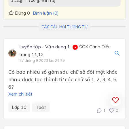
(phần tử)
2
!
.
=
720
A
6
Đúng
0
Bình luận (0)
CÁC CÂU HỎI TƯƠNG TỰ
Luyện tập - Vận dụng 1
SGK Cánh Diều
trang 11,12
27 tháng 9 2023 lúc 21:29
Có bao nhiêu số gồm sáu chữ số đôi một khác
nhau được tạo thành từ các chữ số 1, 2, 3, 4, 5,
6?
Xem chi tiết
Lớp 10
Toán
1
0