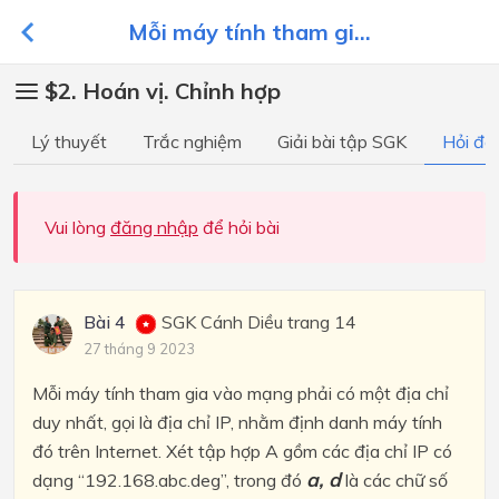
Mỗi máy tính tham gi...
$2. Hoán vị. Chỉnh hợp
Lý thuyết
Trắc nghiệm
Giải bài tập SGK
Hỏi đá
Vui lòng
đăng nhập
để hỏi bài
Bài 4
SGK Cánh Diều trang 14
27 tháng 9 2023
Mỗi máy tính tham gia vào mạng phải có một địa chỉ
duy nhất, gọi là địa chỉ IP, nhằm định danh máy tính
đó trên Internet. Xét tập hợp A gồm các địa chỉ IP có
a, d
dạng “192.168.abc.deg”, trong đó
là các chữ số