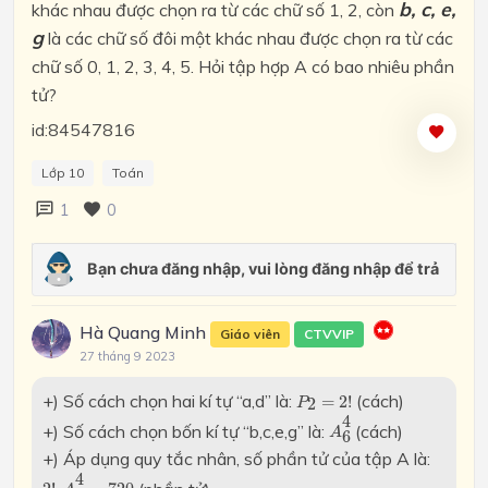
b, c, e,
khác nhau được chọn ra từ các chữ số 1, 2, còn
g
là các chữ số đôi một khác nhau được chọn ra từ các
chữ số 0, 1, 2, 3, 4, 5. Hỏi tập hợp A có bao nhiêu phần
tử?
id:84547816
Lớp 10
Toán
1
0
Hà Quang Minh
Giáo viên
CTVVIP
27 tháng 9 2023
P
2
=
2
!
+) Số cách chọn hai kí tự “a,d” là:
(cách)
=
2
!
2
P
A
6
4
4
+) Số cách chọn bốn kí tự “b,c,e,g” là:
(cách)
A
6
+) Áp dụng quy tắc nhân, số phần tử của tập A là:
2
!
.
A
6
4
=
720
4