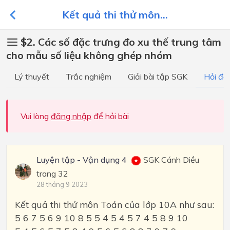
Kết quả thi thử môn...
$2. Các số đặc trưng đo xu thế trung tâm
cho mẫu số liệu không ghép nhóm
Lý thuyết
Trắc nghiệm
Giải bài tập SGK
Hỏi đá
Vui lòng
đăng nhập
để hỏi bài
Luyện tập - Vận dụng 4
SGK Cánh Diều
trang 32
28 tháng 9 2023
Kết quả thi thử môn Toán của lớp 10A như sau:
5 6 7 5 6 9 10 8 5 5 4 5 4 5 7 4 5 8 9 10