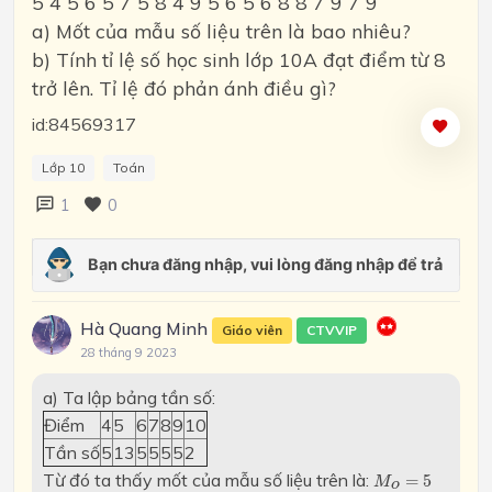
5 4 5 6 5 7 5 8 4 9 5 6 5 6 8 8 7 9 7 9
a) Mốt của mẫu số liệu trên là bao nhiêu?
b) Tính tỉ lệ số học sinh lớp 10A đạt điểm từ 8
trở lên. Tỉ lệ đó phản ánh điều gì?
id:84569317
Lớp 10
Toán
1
0
Hà Quang Minh
Giáo viên
CTVVIP
28 tháng 9 2023
a) Ta lập bảng tần số:
Điểm
4
5
6
7
8
9
10
Tần số
5
13
5
5
5
5
2
M
o
=
5
Từ đó ta thấy mốt của mẫu số liệu trên là:
=
5
M
o