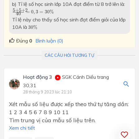
b) Tỉ lệ số học sinh lớp 10A đạt điểm từ 8 trở lên
là:
5
+
5
+
2
40
=
0
,
3
=
30
%
5
+
5
+
2
=
0
,
3
=
30
%
40
Tỉ lệ này cho thấy số học sinh đạt điểm giỏi của lớp
30
%
10A là
30
%
Đúng
0
Bình luận (0)
CÁC CÂU HỎI TƯƠNG TỰ
Hoạt động 3
SGK Cánh Diều trang
30,31
28 tháng 9 2023 lúc 21:10
Xét mẫu số liệu được xếp theo thứ tự tăng dần:
1 2 3 4 5 6 7 8 9 10 11
Tìm trung vị của mẫu số liệu trên.
Xem chi tiết