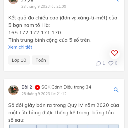
27,28
28 tháng 9 2023 lúc 21:09
Kết quả đo chiều cao (đơn vị: xăng-ti-mét) của
5 bạn nam tổ I là:
165 172 172 171 170
Tính trung bình cộng của 5 số trên.
Xem chi tiết
Lớp 10
Toán
1
0
Bài 2
SGK Cánh Diều trang 34
28 tháng 9 2023 lúc 21:12
Số đôi giày bán ra trong Quý IV năm 2020 của
một cửa hàng được thống kê trong bảng tần
số sau: