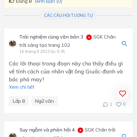
Đúng
0
Bình luận (0)
CÁC CÂU HỎI TƯƠNG TỰ
Trải nghiệm cùng văn bản 3
SGK Chân
trời sáng tạo trang 102
16 tháng 9 2023 lúc 0:35
Các lời thoại trong đoạn này cho thấy điều gì
về tính cách của nhân vật ông Giuốc-đanh và
bác phó may?
Xem chi tiết
Lớp 8
Ngữ văn
1
0
Suy ngẫm và phản hồi 4
SGK Chân trời