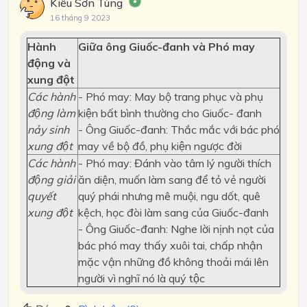
Kiều Sơn Tùng
16 tháng 9 2023
Hành
Giữa ông Giuốc-đanh và Phó may
động và
xung đột
Các hành
- Phó may: May bộ trang phục và phụ
động làm
kiện bất bình thường cho Giuốc- đanh
nảy sinh
- Ông Giuốc-đanh: Thắc mắc với bác phó
xung đột
may về bộ đồ, phụ kiện ngược đời
Các hành
- Phó may: Đánh vào tâm lý người thích
động giải
ăn diện, muốn làm sang để tỏ vẻ người
quyết
quý phái nhưng mê muội, ngu dốt, quê
xung đột
kệch, học đòi làm sang của Giuốc-đanh
- Ông Giuốc-đanh: Nghe lời nịnh nọt của
bác phó may thấy xuôi tai, chấp nhận
mặc vận những đồ không thoải mái lên
người vì nghĩ nó là quý tộc