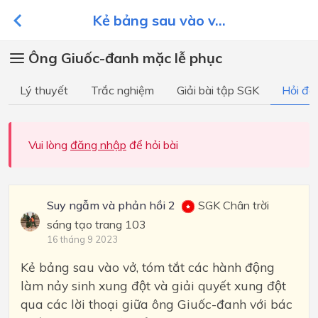
Kẻ bảng sau vào v...
Ông Giuốc-đanh mặc lễ phục
Lý thuyết
Trắc nghiệm
Giải bài tập SGK
Hỏi đá
Vui lòng
đăng nhập
để hỏi bài
Suy ngẫm và phản hồi 2
SGK Chân trời
sáng tạo trang 103
16 tháng 9 2023
Kẻ bảng sau vào vở, tóm tắt các hành động
làm nảy sinh xung đột và giải quyết xung đột
qua các lời thoại giữa ông Giuốc-đanh với bác