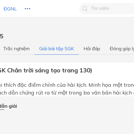
ĐGNL
Tìm kiếm câu trả lờ
 5
Tìm kiếm câu trả lời c
 HỌC
CHỦ ĐỀ / CHƯƠNG
bạn
Trắc nghiệm
Giải bài tập SGK
Hỏi đáp
Đóng góp l
GK Chân trời sáng tạo trang 130)
i thích đặc điểm chính của hài kịch. Minh họa một tr
́ch dẫn chứng rút ra từ một trong ba văn bản hài kịch đ
ẫn giải