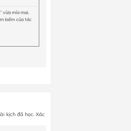
̃” vừa mỉa mai,
âm biếm của tác
ài kịch đã học. Xác