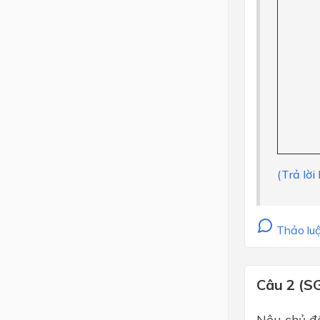
(Trả lời
Thảo luậ
Câu 2 (S
Nêu chủ đê