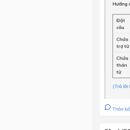
Hướng d
Đặt
câu
Chứa
trợ từ
Chứa
thán
từ
(Trả lời
Thảo luậ