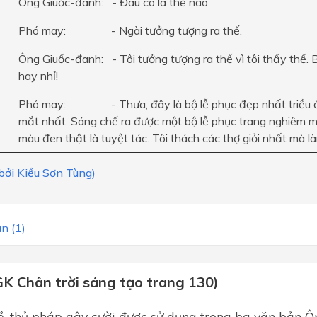
Ông Giuốc-đanh: - Đâu có là thế nào.
Phó may: - Ngài tưởng tượng ra thế.
Ông Giuốc-đanh: - Tôi tưởng tượng ra thế vì tôi thấy thế. B
hay nhỉ!
Phó may: - Thưa, đây là bộ lễ phục đẹp nhất triều đ
mắt nhất. Sáng chế ra được một bộ lễ phục trang nghiêm 
màu đen thật là tuyệt tác. Tôi thách các thợ giỏi nhất mà 
 bởi Kiều Sơn Tùng)
n (1)
GK Chân trời sáng tạo trang 130)
̀, thủ pháp gây cười được sử dụng trong ba văn bản