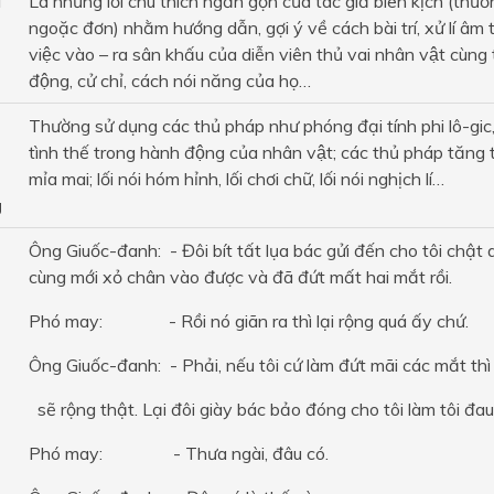
̉
Là những lời chú thích ngắn gọn của tác giả biên kịch (thư
ngoặc đơn) nhằm hướng dẫn, gợi ý về cách bài trí, xử lí âm
việc vào – ra sân khấu của diễn viên thủ vai nhân vật cùng
động, cử chỉ, cách nói năng của họ…
Thường sử dụng các thủ pháp như phóng đại tính phi lô-gic
tình thế trong hành động của nhân vật; các thủ pháp tăng tiê
mỉa mai; lối nói hóm hỉnh, lối chơi chữ, lối nói nghịch lí…
g
Ông Giuốc-đanh: - Đôi bít tất lụa bác gửi đến cho tôi chật q
cùng mới xỏ chân vào được và đã đứt mất hai mắt rồi.
Phó may: - Rồi nó giãn ra thì lại rộng quá ấy chứ.
Ông Giuốc-đanh: - Phải, nếu tôi cứ làm đứt mãi các mắt thì
sẽ rộng thật. Lại đôi giày bác bảo đóng cho tôi làm tôi đa
Phó may: - Thưa ngài, đâu có.