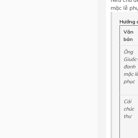
mặc lễ phu
Hướng d
Văn
bản
Ông
Giuốc
đanh
mặc lê
phục
Cái
chúc
thư