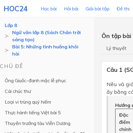
HOC24
Học bài
Hỏi bài
Giải bài tập
Đề thi
Lớp 8
Ngữ văn lớp 8 (Sách Chân trời
Ôn tập bài
sáng tạo)
LỚP HỌC
MÔN
Bài 5: Những tình huống khôi
Lý thuyết
hài
Lớp 12
CHỦ ĐỀ
Lớp 11
Câu 1 (S
Lớp 10
Ông Giuốc-đanh mặc lễ phục
Nêu và giả
Lớp 9
Cái chúc thư
ấy bằng ca
Lớp 8
Loại vi trùng quý hiếm
Hướng d
Lớp 7
Thực hành tiếng Việt bài 5
Đặc
điểm
Lớp 6
Thuyền trưởng tàu Viễn Dương
chính
Lớp 5