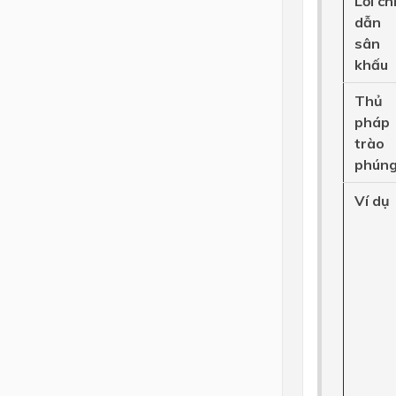
Lời chi
dẫn
sân
khấu
Thủ
pháp
trào
phún
Ví dụ