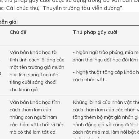
̣c, Cái chúc thư, “Thuyền trưởng tàu viễn dương”.
ẫn giải
Chủ đề
Thủ pháp gây cười
Văn bản khắc họa tài
- Ngôn ngữ trào phúng, mỉa ma
-
tình tính cách lố lăng của
phán thói ngu dốt học đòi là
một tên trưởng giả muốn
- Nghệ thuật tăng cấp khắc họ
̃
học làm sang, tạo nên
cách nhân vật.
tiếng cười sảng khoái
cho khán giả.
Văn bản khắc họa tính
Những lời nói của nhân vật thể
cách tham lam của
cách tham lam của các nhân vậ
những con người hám
tăng thêm bộ mặt giả nhân gi
của, hám vật chất vì tiền
hành động giả vờ cũng được t
mà có thể làm tất cả.
cách rất mỉa mai, làm nổi bật