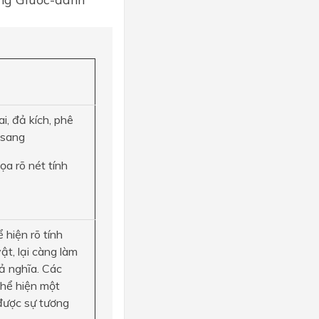
i, đả kích, phê
m sang
a rõ nét tính
 hiện rõ tính
t, lại càng làm
ả nghĩa. Các
hể hiện một
 được sự tương