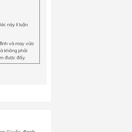
ác này lí luận
ình và may vừa
mà không phải
làm được đấy.
 Ông Giuốc-đanh