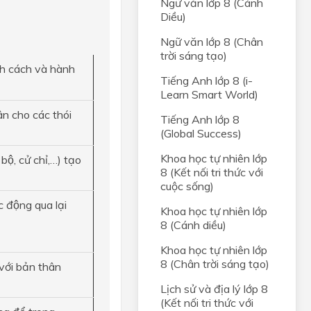
Ngữ văn lớp 8 (Cánh
Diều)
Ngữ văn lớp 8 (Chân
trời sáng tạo)
́nh cách và hành
Tiếng Anh lớp 8 (i-
Learn Smart World)
ân cho các thói
Tiếng Anh lớp 8
(Global Success)
Khoa học tự nhiên lớp
ộ, cử chỉ,…) tạo
8 (Kết nối tri thức với
cuộc sống)
c động qua lại
Khoa học tự nhiên lớp
8 (Cánh diều)
Khoa học tự nhiên lớp
8 (Chân trời sáng tạo)
i với bản thân
Lịch sử và địa lý lớp 8
(Kết nối tri thức với