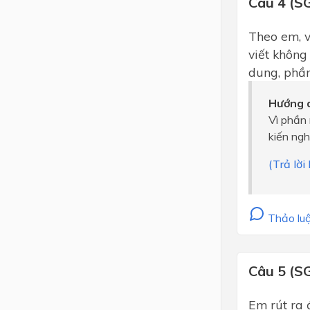
Câu 4 (S
Theo em, vì
viết không 
dung, phần
Hướng d
Vì phần
kiến ngh
(Trả lời
Thảo luậ
Câu 5 (S
Em rút ra đư