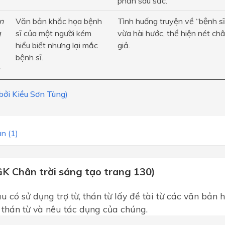
phản sâu sắc.
n
Văn bản khắc họa bệnh
Tình huống truyện về “bệnh si
g
sĩ của một người kém
vừa hài hước, thể hiện nét ch
hiểu biết nhưng lại mắc
giả.
bệnh sĩ.
 bởi Kiều Sơn Tùng)
n (1)
GK Chân trời sáng tạo trang 130)
 có sử dụng trợ từ, thán từ lấy đề tài từ các văn bản h
̀, thán từ và nêu tác dụng của chúng.