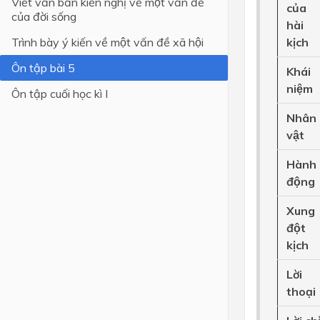
Viết văn bản kiến nghị về một vấn đề
của
của đời sống
hài
Lớp 4
Trình bày ý kiến về một vấn đề xã hội
kịch
Lớp 3
Ôn tập bài 5
Khái
Lớp 2
niệm
Ôn tập cuối học kì I
Lớp 1
Nhân
vật
Hành
động
Xung
đột
kịch
Lời
thoại