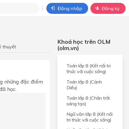
Đăng nhập
Đăng ký
i
ho câu hỏi của
Khoá học trên OLM
BÀI HỌC
ý thuyết
(olm.vn)
Toán lớp 8 (Kết nối tri
thức với cuộc sống)
ong những đặc điểm
Toán lớp 8 (Cánh
Diều)
ã học.
Toán lớp 8 (Chân trời
sáng tạo)
Ngữ văn lớp 8 (Kết nối
tri thức với cuộc sống)