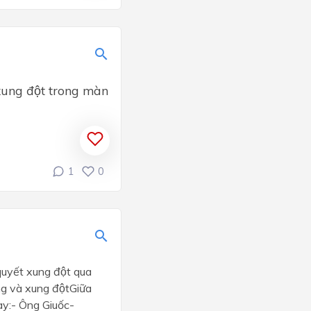
 xung đột trong màn
1
0
 quyết xung đột qua
ng và xung độtGiữa
ay:- Ông Giuốc-