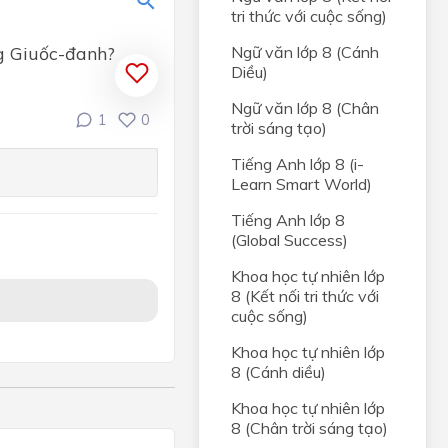
tri thức với cuộc sống)
 ông Giuốc-đanh?
Ngữ văn lớp 8 (Cánh
Diều)
Ngữ văn lớp 8 (Chân
1
0
trời sáng tạo)
Tiếng Anh lớp 8 (i-
Learn Smart World)
ân
Tiếng Anh lớp 8
(Global Success)
iới tự
Khoa học tự nhiên lớp
8 (Kết nối tri thức với
ng
cuộc sống)
i
Khoa học tự nhiên lớp
8 (Cánh diều)
i hài
Khoa học tự nhiên lớp
8 (Chân trời sáng tạo)