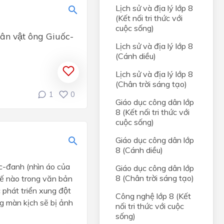
g
Lịch sử và địa lý lớp 8
(Kết nối tri thức với
ới
cuộc sống)
nhân vật ông Giuốc-
Lịch sử và địa lý lớp 8
(Cánh diều)
Lịch sử và địa lý lớp 8
(Chân trời sáng tạo)
1
0
Giáo dục công dân lớp
8 (Kết nối tri thức với
cuộc sống)
Giáo dục công dân lớp
8 (Cánh diều)
-đanh (nhìn áo của
Giáo dục công dân lớp
8 (Chân trời sáng tạo)
thế nào trong văn bản
c phát triển xung đột
Công nghệ lớp 8 (Kết
 màn kịch sẽ bị ảnh
nối tri thức với cuộc
sống)