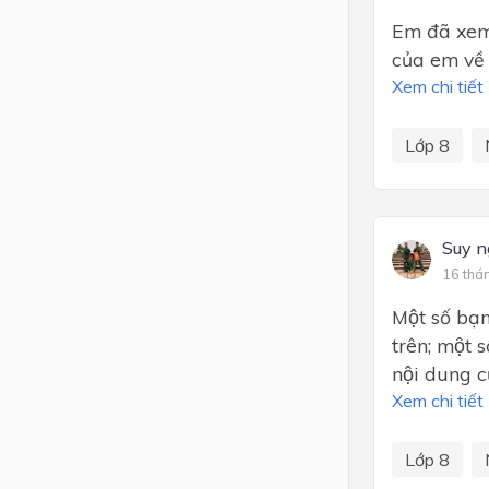
Em đã xem 
của em về 
Xem chi tiết
Lớp 8
Suy n
16 thá
Một số ba
trên; một s
nội dung cu
Xem chi tiết
Lớp 8