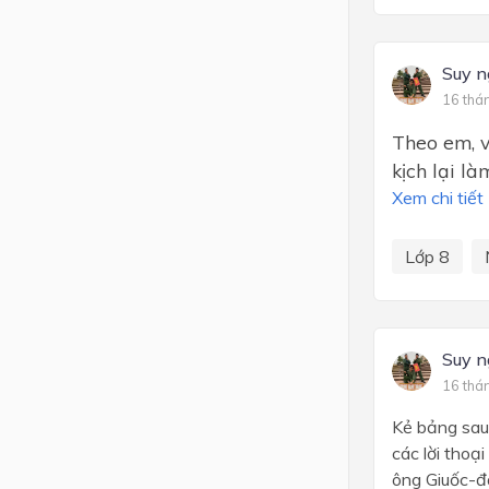
Suy n
16 thá
Theo em, vi
kịch lại la
Xem chi tiết
Lớp 8
Suy n
16 thá
Kẻ bảng sau 
các lời tho
ông Giuốc-đ