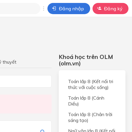
Đăng nhập
Đăng ký
i
ho câu hỏi của
BÀI HỌC
Khoá học trên OLM
ý thuyết
(olm.vn)
Toán lớp 8 (Kết nối tri
thức với cuộc sống)
i
Toán lớp 8 (Cánh
Diều)
Toán lớp 8 (Chân trời
sáng tạo)
Ngữ văn lớp 8 (Kết nối