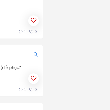
1
0
̣ lễ phục?
1
0