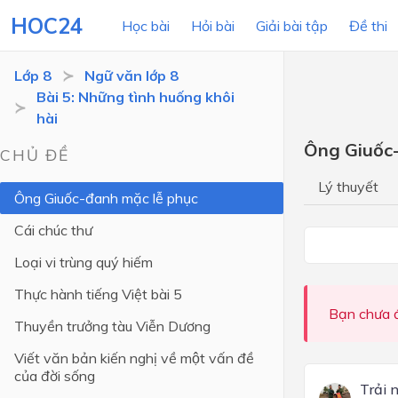
HOC24
Học bài
Hỏi bài
Giải bài tập
Đề thi
Lớp 8
Ngữ văn lớp 8
Bài 5: Những tình huống khôi
hài
LỚP HỌC
MÔN
Ông Giuốc-
CHỦ ĐỀ
Lớp 12
Lý thuyết
Ông Giuốc-đanh mặc lễ phục
Lớp 11
Cái chúc thư
Lớp 10
Loại vi trùng quý hiếm
Lớp 9
Thực hành tiếng Việt bài 5
Lớp 8
Bạn chưa đ
Thuyền trưởng tàu Viễn Dương
Lớp 7
Viết văn bản kiến nghị về một vấn đề
Lớp 6
của đời sống
Trải 
Lớp 5