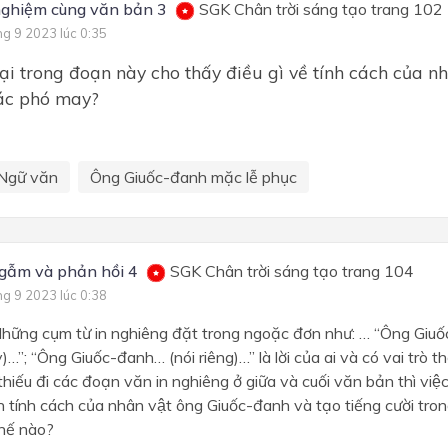
Bài 7: Yêu thương và hi vọn
nghiệm cùng văn bản 3
SGK Chân trời sáng tạo trang 102
ng 9 2023 lúc 0:35
Bài 8: Cánh cửa mở ra thế gi
oại trong đoạn này cho thấy điều gì về tính cách của 
ác phó may?
Ngữ văn
Ông Giuốc-đanh mặc lễ phục
gẫm và phản hồi 4
SGK Chân trời sáng tạo trang 104
ng 9 2023 lúc 0:38
Những cụm từ in nghiêng đặt trong ngoặc đơn như: … “Ông Giuốc
…”; “Ông Giuốc-đanh… (nói riêng)…” là lời của ai và có vai trò 
thiếu đi các đoạn văn in nghiêng ở giữa và cuối văn bản thì việ
ện tính cách của nhân vật ông Giuốc-đanh và tạo tiếng cười trong
ế nào?