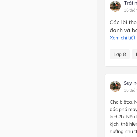
Trải 
16 thá
Các lời th
đanh và b
Xem chi tiết
Lớp 8
Suy n
16 thá
Cho biết:a. 
bác phó may)
kịch?b. Nếu 
kịch, thể hi
hưởng như th