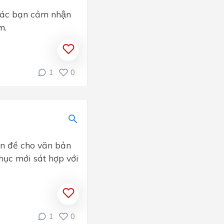
các bạn cảm nhận
m.
1
0
an đề cho văn bản
̣c mới sát hợp với
1
0