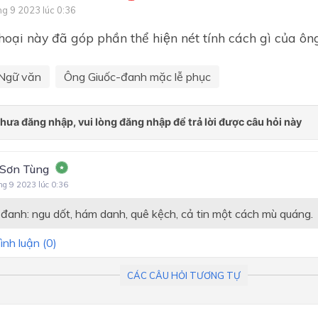
ng 9 2023 lúc 0:36
Bài 8: Truyện lịch sử và tiểu
hoại này đã góp phần thể hiện nét tính cách gì của
thuyết
Bài 9: Nghị luận văn học
Ngữ văn
Ông Giuốc-đanh mặc lễ phục
Bài 10: Văn bản thông tin
Ôn tập học kì II
Bài 1: Những gương mặt th
yêu
 Sơn Tùng
Bài 2: Những bí ẩn của thế g
ng 9 2023 lúc 0:36
nhiên
đanh: ngu dốt, hám danh, quê kệch, cả tin một cách mù quáng.
Bài 3: Sự sống tự thiêng liê
ình luận (
0
)
Bài 4: Sắc thái của tiếng cườ
Bài 5: Những tình huống khô
CÁC CÂU HỎI TƯƠNG TỰ
Bài 6: Tình yêu Tổ quốc