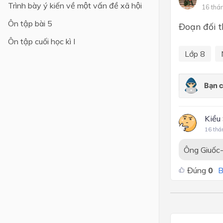
Trình bày ý kiến về một vấn đề xã hội
16 thá
Lớp 4
Ôn tập bài 5
Đoạn đối t
Lớp 3
Ôn tập cuối học kì I
Lớp 2
Lớp 8
Lớp 1
Kiều
16 thá
Ông Giuốc-
Đúng
0
B