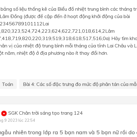
 bảng số liệu thống kê của Biểu đồ nhiệt trung bình các tháng t
 Lâm Đồng (được đề cập đến ở hoạt động khởi động của bài
123456789101112Lai
,820,323,524,724,223,624,622,721,018,614,2Lâm
418,719,820,220,319,519,318,618,517,516,0a) Hãy tìm khoả
ân vị của nhiệt độ trung bình mỗi tháng của tỉnh Lai Châu và
ột năm, nhiệt độ ở địa phương nào ít thay đổi hơn.
Toán
Bài 4: Các số đặc trưng đo mức độ phân tán của mẫu
SGK Chân trời sáng tạo trang 124
ng 9 2023 lúc 22:54
gẫu nhiên trong lớp ra 5 bạn nam và 5 bạn nữ rồi do