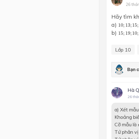
26 thá
Lớp 4
Hãy tìm kh
Lớp 3
10
;
13
;
15
a)
10
;
13
;
15
;
15
;
19
;
10
b)
Lớp 2
15
;
19
;
10
;
Lớp 1
Lớp 10
Hà Q
26 thá
a) Xét mẫu 
Khoảng biến
Cỡ mẫu là
Tứ phân vị