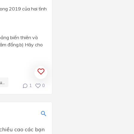
rong 2019 của hai tình
ng biến thiên và
 Lâm đồng.b) Hãy cho
...
1
0
 chiều cao các bạn