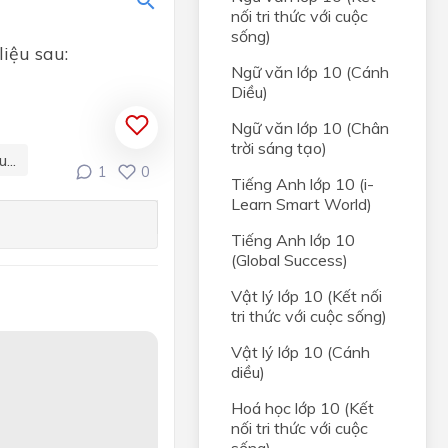
t hai
nối tri thức với cuộc
sống)
iệu sau:
 và
Ngữ văn lớp 10 (Cánh
t hai
Diều)
Ngữ văn lớp 10 (Chân
NHẤT
trời sáng tạo)
...
1
0
Tiếng Anh lớp 10 (i-
ị
Learn Smart World)
ong
Tiếng Anh lớp 10
(Global Success)
và đồ
Vật lý lớp 10 (Kết nối
tri thức với cuộc sống)
, HỆ
Vật lý lớp 10 (Cánh
diều)
rong
Hoá học lớp 10 (Kết
nối tri thức với cuộc