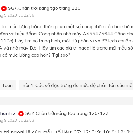
SGK Chân trời sáng tạo trang 125
ng 9 2023 lúc 22:56
u tra mức lương hằng tháng của một số công nhân của hai nhà
(đơn vị: triệu đồng):Công nhân nhà máy A455475644 Công n
a) Hãy tìm số trung bình, mốt, tứ phân vị và độ lệch chuẩn c
 và nhà máy B.b) Hãy tìm các giá trị ngoại lệ trong mỗi mẫu số
 có mức lương cao hơn? Tại sao?
Toán
Bài 4: Các số đặc trưng đo mức độ phân tán của mẫu
 hành 2
SGK Chân trời sáng tạo trang 120-122
ng 9 2023 lúc 22:53
 trị ngoại lệ của mẫu số liệu: 37; 12; 3; 9; 10; 9; 12; 3; 