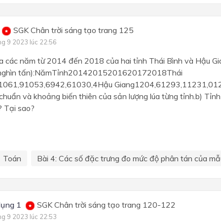
SGK Chân trời sáng tạo trang 125
ng 9 2023 lúc 22:56
úa các năm từ 2014 đến 2018 của hai tỉnh Thái Bình và Hậu G
ị nghìn tấn):NămTỉnh20142015201620172018Thái
1061,91053,6942,61030,4Hậu Giang1204,61293,11231,012
 chuẩn và khoảng biến thiên của sản lượng lúa từng tỉnh.b) Tỉnh
? Tại sao?
Toán
Bài 4: Các số đặc trưng đo mức độ phân tán của mẫu
ụng 1
SGK Chân trời sáng tạo trang 120-122
ng 9 2023 lúc 22:53