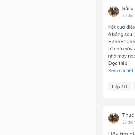
Bài 6
26 thá
Kết quả điề
ở bảng sau 
B29981099119
từ nhà máy A
nhà máy nào
Đọc tiếp
Xem chi tiết
Lớp 10
Thực
26 thá
Hãy tìm giá