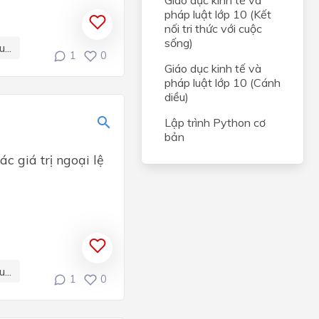
Giáo dục kinh tế và
pháp luật lớp 10 (Kết
nối tri thức với cuộc
sống)
...
1
0
Giáo dục kinh tế và
pháp luật lớp 10 (Cánh
diều)
Lập trình Python cơ
bản
c giá trị ngoại lệ
...
1
0