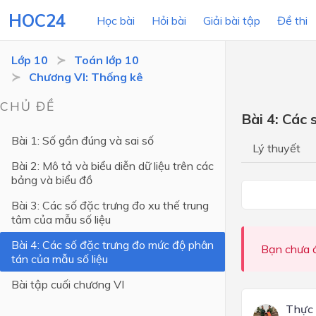
HOC24
Học bài
Hỏi bài
Giải bài tập
Đề thi
Lớp 10
Toán lớp 10
Chương VI: Thống kê
LỚP HỌC
MÔN
CHỦ ĐỀ
Bài 4: Các
Lớp 12
Bài 1: Số gần đúng và sai số
Lý thuyết
Lớp 11
Bài 2: Mô tả và biểu diễn dữ liệu trên các
bảng và biểu đồ
Lớp 10
Bài 3: Các số đặc trưng đo xu thế trung
Lớp 9
tâm của mẫu số liệu
Lớp 8
Bài 4: Các số đặc trưng đo mức độ phân
Bạn chưa đ
tán của mẫu số liệu
Lớp 7
Bài tập cuối chương VI
Lớp 6
Thực
Lớp 5