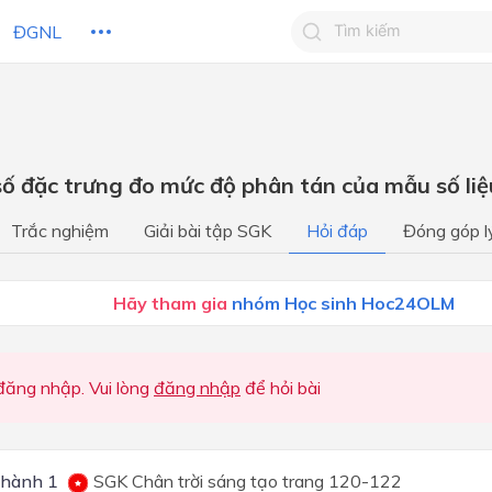
ĐGNL
Tìm kiếm câu trả lờ
Tìm kiếm câu trả lời c
 HỌC
CHỦ ĐỀ / CHƯƠNG
bạn
 số đặc trưng đo mức độ phân tán của mẫu số liệ
Chương I: Mệnh đề Toán họ
Trắc nghiệm
Giải bài tập SGK
Hỏi đáp
Đóng góp l
Tập hợp
Chương I: Mệnh đề và Tập 
Hãy tham gia
nhóm Học sinh Hoc24OLM
Chương I: Mệnh đề và tập 
Chương 1: MỆNH ĐỀ, TẬP
ăng nhập. Vui lòng
đăng nhập
để hỏi bài
Chương II: Bất phương trình
hệ bất phương trình bậc nhấ
ẩn
Chương II: Bất phương trình
 hành 1
SGK Chân trời sáng tạo trang 120-122