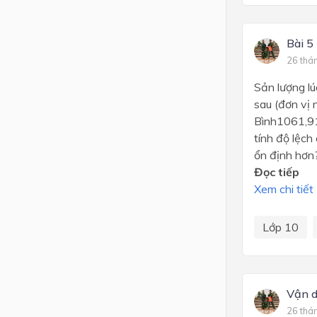
Bài 5
26 thá
Sản lượng l
sau (đơn v
Bình1061,9
tính độ lệch
ổn định hơn
Đọc tiếp
Xem chi tiết
Lớp 10
Vận d
26 thá