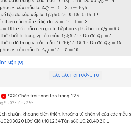
thứ ba là trung vị của mẫu:
. Do đó
10
;
13
;
15
;
19
=
14
3
Q
Chương IV: Vectơ
Δ
Q
=
14
−
3
,
5
=
10
,
5
phân vị của mẫu là:
Δ
=
14
−
3
,
5
=
10
,
5
Q
Chương IV: Hệ thức lượng t
1
;
2
;
5
;
5
;
9
;
10
;
10
;
15
;
15
;
19
số liệu đã sắp xếp là:
1
;
2
;
5
;
5
;
9
;
10
;
10
;
15
;
15
;
19
tam giác
R
=
19
−
1
=
18.
 thiên của mẫu số liệu là:
=
19
−
1
=
18.
R
Q
2
=
9
,
5.
n
=
10
là số chẵn nên giá trị tứ phân vị thứ hai là:
=
10
=
9
,
5.
Chương 4: BẤT ĐẲNG THỨ
2
n
Q
Q
1
=
5.
1
;
2
;
5
;
5
;
9
BẤT PHƯƠNG TRÌNH
 thứ nhất là trung vị của mẫu:
. Do đó
1
;
2
;
5
;
5
;
9
=
5.
1
Q
Q
3
=
15
10
;
10
;
15
;
15
;
19
thứ ba là trung vị của mẫu:
. Do đó
10
;
10
;
15
;
15
;
19
=
15
3
Q
Chương V: Đại số tổ hợp
Δ
Q
=
15
−
5
=
10
phân vị của mẫu là:
Δ
=
15
−
5
=
10
Q
Chương V: Các số đặc trưn
mẫu số liệu không ghép nh
ình luận (
0
)
Chương V: Vectơ
CÁC CÂU HỎI TƯƠNG TỰ
Chương 5: THỐNG KÊ
SGK Chân trời sáng tạo trang 125
ng 9 2023 lúc 22:55
ệch chuẩn, khoảng biến thiên, khoảng tứ phân vị của các mẫu số 
1020302010b)Giá trị01234Tần số0,10,20,40,20,1