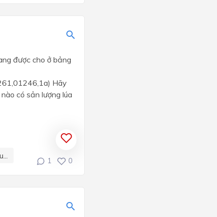
iang được cho ở bảng
61,01246,1a) Hãy
 nào có sản lượng lúa
...
1
0