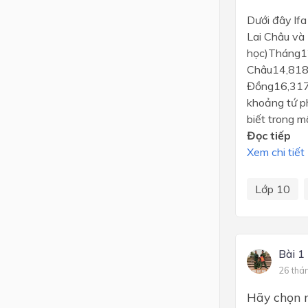
Dưới đây lfa
Lai Châu và
học)Tháng
Châu14,818
Đồng16,317,
khoảng tứ ph
biết trong m
Đọc tiếp
Xem chi tiết
Lớp 10
Bài 1
26 thá
Hãy chọn n