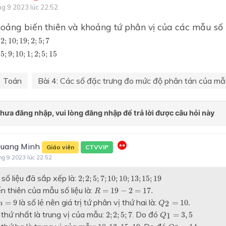
hệ bất phương trình bậc nhấ
ng 9 2023 lúc 22:52
ẩn
oảng biến thiên và khoảng tứ phân vị của các mẫu số l
Chương II: Bất phương trình
;
2
;
10
;
19
;
2
;
5
;
7
2
;
10
;
19
;
2
;
5
;
7
hệ bất phương trình bậc nhấ
;
5
;
9
;
10
;
1
;
2
;
5
;
15
ẩn
5
;
9
;
10
;
1
;
2
;
5
;
15
Chương 2: HÀM SỐ BẬC 
VÀ BẬC HAI
Toán
Bài 4: Các số đặc trưng đo mức độ phân tán của mẫu
Chương III: Hàm số và đồ th
Chương III: Hệ thức lượng tr
tam giác
Chương III: Hàm số bậc hai 
uang Minh
Giáo viên
CTVVIP
thị
ng 9 2023 lúc 22:52
Chương 3: PHƯƠNG TRÌNH
2
;
2
;
5
;
7
;
10
;
10
;
13
;
15
;
19
số liệu đã sắp xếp là:
2
;
2
;
5
;
7
;
10
;
10
;
13
;
15
;
19
PHƯƠNG TRÌNH
R
=
19
−
2
=
17.
 thiên của mẫu số liệu là:
=
19
−
2
=
17.
R
Q
2
=
10.
n
=
9
Chương IV: Hệ thức lượng t
là số lẻ nên giá trị tứ phân vị thứ hai là:
=
9
=
10.
2
n
Q
Q
1
=
3
,
5
2
;
2
;
5
;
7
tam giác. Vectơ
 thứ nhất là trung vị của mẫu:
. Do đó
2
;
2
;
5
;
7
=
3
,
5
1
Q
Q
3
=
14
10
;
13
;
15
;
19