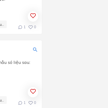
...
1
0
ẫu só liệu sau:
...
1
0