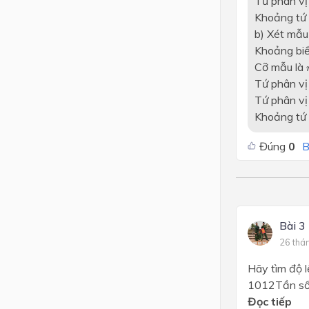
Tứ phân vị 
Khoảng tứ 
b) Xét mẫu 
Khoảng biến
Cỡ mẫu là
Tứ phân vị
Tứ phân vị 
Khoảng tứ 
Đúng
0
B
Bài 3
26 thá
Hãy tìm độ l
1012Tần số
Đọc tiếp