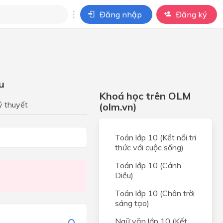
Đăng nhập
Đăng ký
i
ho câu hỏi của
BÀI HỌC
u
Khoá học trên OLM
c.
ý thuyết
(olm.vn)
hợp
Toán lớp 10 (Kết nối tri
hợp
thức với cuộc sống)
 HỢP
Toán lớp 10 (Cánh
Diều)
 và
t hai
Toán lớp 10 (Chân trời
sáng tạo)
 và
Ngữ văn lớp 10 (Kết