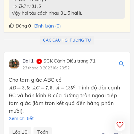
⇒
≈
31
,
5
B
C
Vậy hai tàu cách nhau 31,5 hải lí.
Đúng
0
Bình luận (0)
CÁC CÂU HỎI TƯƠNG TỰ
Bài 1
SGK Cánh Diều trang 71
23 tháng 9 2023 lúc 23:52
Cho tam giác ABC có
A
B
=
3
,
5
;
A
C
=
7
,
5
;
A
^
=
135
o
.
ˆ
Tính độ dài cạnh
o
=
3
,
5
;
=
7
,
5
;
=
135
.
A
B
A
C
A
BC và bán kính R của đường tròn ngoại tiếp
tam giác (làm tròn kết quả đến hàng phần
mười).
Xem chi tiết
Lớp 10
Toán