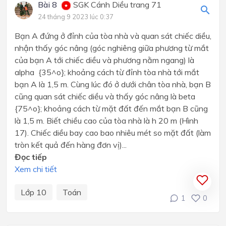
Bài 8
SGK Cánh Diều trang 71
24 tháng 9 2023 lúc 0:37
Bạn A đứng ở đỉnh của tòa nhà và quan sát chiếc diều,
nhận thấy góc nâng (góc nghiêng giữa phương từ mắt
của bạn A tới chiếc diều và phương nằm ngang) là
alpha {35^o}; khoảng cách từ đỉnh tòa nhà tới mắt
bạn A là 1,5 m. Cùng lúc đó ở dưới chân tòa nhà, bạn B
cũng quan sát chiếc diều và thấy góc nâng là beta
{75^o}; khoảng cách từ mặt đất đến mắt bạn B cũng
là 1,5 m. Biết chiều cao của tòa nhà là h 20 m (Hình
17). Chiếc diều bay cao bao nhiêu mét so mặt đất (làm
tròn kết quả đến hàng đơn vị)...
Đọc tiếp
Xem chi tiết
Lớp 10
Toán
1
0