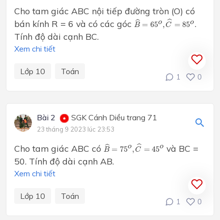
Cho tam giác ABC nội tiếp đường tròn (O) có
B
^
=
65
o
,
C
^
=
85
o
.
ˆ
bán kính R = 6 và có các góc
ˆ
o
o
=
65
,
=
85
.
B
C
Tính độ dài cạnh BC.
Xem chi tiết
Lớp 10
Toán
1
0
Bài 2
SGK Cánh Diều trang 71
23 tháng 9 2023 lúc 23:53
B
^
=
75
o
,
C
^
=
45
o
ˆ
Cho tam giác ABC có
và BC =
ˆ
o
o
=
75
,
=
45
B
C
50. Tính độ dài cạnh AB.
Xem chi tiết
Lớp 10
Toán
1
0