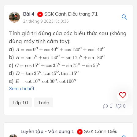
Bài 4
SGK Cánh Diều trang 71
24 tháng 9 2023 lúc 0:36
Tính giá trị đúng của các biểu thức sau (không
dùng máy tính cầm tay):
A
=
cos
0
o
+
cos
40
o
+
cos
120
o
+
cos
140
o
a)
o
o
o
o
=
cos
0
+
cos
40
+
cos
120
+
cos
140
A
B
=
sin
5
o
+
sin
150
o
−
sin
175
o
+
sin
180
o
b)
o
o
o
o
=
sin
5
+
sin
150
−
sin
175
+
sin
180
B
C
=
cos
15
o
+
cos
35
o
−
sin
75
o
−
sin
55
o
c)
o
o
o
o
=
cos
15
+
cos
35
−
sin
75
−
sin
55
C
D
=
tan
25
o
.
tan
45
o
.
tan
115
o
d)
o
o
o
=
tan
25
.
tan
45
.
tan
115
D
E
=
cot
10
o
.
cot
30
o
.
cot
100
o
e)
o
o
o
=
cot
10
.
cot
30
.
cot
100
E
Xem chi tiết
Lớp 10
Toán
1
0
Luyện tập - Vận dụng 1
SGK Cánh Diều