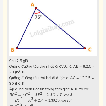
Sau 2,5 giờ:
Quãng đường tàu thứ nhất đi được là: AB = 8.2,5 =
20 (hải lí)
Quãng đường tàu thứ hai đi được là: AC = 12.2,5 =
30 (hải lí)
Áp dụng định lí cosin trong tam giác ABC ta có:
B
C
2
=
A
C
2
+
A
B
2
−
2.
A
C
.
A
B
.
cos
A
2
2
2
=
+
−
2.
.
.
cos
B
C
A
C
A
B
A
C
A
B
A
⇒
B
C
2
=
30
2
+
20
2
−
2.30.20.
cos
75
o
⇒
B
C
2
≈
989
,
4
⇒
B
C
≈
31
2
2
2
o
⇒
=
30
+
20
−
2.30.20.
cos
75
B
C
2
⇒
≈
989
,
4
B
C