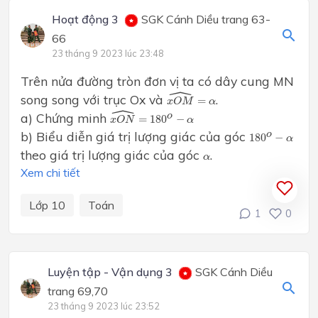
Hoạt động 3
SGK Cánh Diều trang 63-
66
23 tháng 9 2023 lúc 23:48
Trên nửa đường tròn đơn vị ta có dây cung MN
ˆ
x
O
M
^
=
α
song song với trục Ox và
.
=
x
O
M
α
ˆ
x
O
N
^
=
180
o
−
α
a) Chứng minh
o
=
180
−
x
O
N
α
180
o
−
α
b) Biểu diễn giá trị lượng giác của góc
o
180
−
α
theo giá trị lượng giác của góc
.
α
α
Xem chi tiết
Lớp 10
Toán
1
0
Luyện tập - Vận dụng 3
SGK Cánh Diều
trang 69,70
23 tháng 9 2023 lúc 23:52