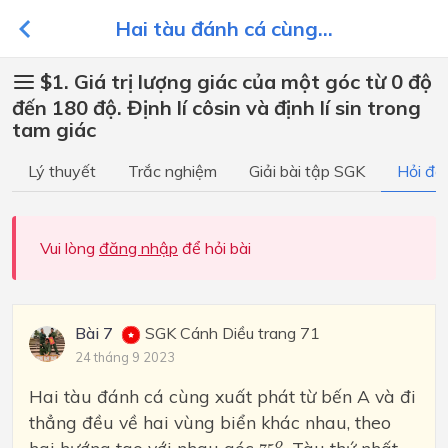
Hai tàu đánh cá cùng...
$1. Giá trị lượng giác của một góc từ 0 độ
đến 180 độ. Định lí côsin và định lí sin trong
tam giác
Lý thuyết
Trắc nghiệm
Giải bài tập SGK
Hỏi đá
Vui lòng
đăng nhập
để hỏi bài
Bài 7
SGK Cánh Diều trang 71
24 tháng 9 2023
Hai tàu đánh cá cùng xuất phát từ bến A và đi
thẳng đều về hai vùng biển khác nhau, theo
75
o
o