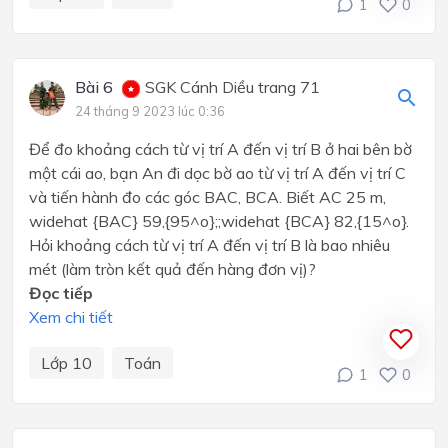
1
0
Bài 6
SGK Cánh Diều trang 71
24 tháng 9 2023 lúc 0:36
Để đo khoảng cách từ vị trí A đến vị trí B ở hai bên bờ
một cái ao, bạn An đi dọc bờ ao từ vị trí A đến vị trí C
và tiến hành đo các góc BAC, BCA. Biết AC 25 m,
widehat {BAC} 59,{95^o};;widehat {BCA} 82,{15^o}.
Hỏi khoảng cách từ vị trí A đến vị trí B là bao nhiêu
mét (làm tròn kết quả đến hàng đơn vị)?
Đọc tiếp
Xem chi tiết
Lớp 10
Toán
1
0