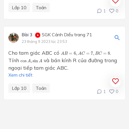
Lớp 10
Toán
1
0
Bài 3
SGK Cánh Diều trang 71
23 tháng 9 2023 lúc 23:53
A
B
=
6
,
A
C
=
7
,
B
C
=
8
Cho tam giác ABC có
.
=
6
,
=
7
,
=
8
A
B
A
C
B
C
cos
A
,
sin
A
Tính
và bán kính R của đường trong
cos
,
sin
A
A
ngoại tiếp tam giác ABC.
Xem chi tiết
Lớp 10
Toán
1
0