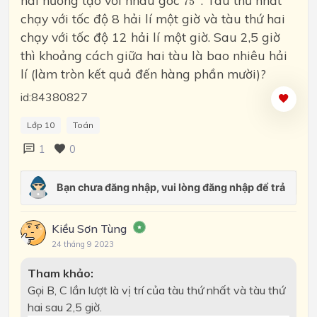
hai hướng tạo với nhau góc
. Tàu thứ nhất
75
chạy với tốc độ 8 hải lí một giờ và tàu thứ hai
chạy với tốc độ 12 hải lí một giờ. Sau 2,5 giờ
thì khoảng cách giữa hai tàu là bao nhiêu hải
lí (làm tròn kết quả đến hàng phần mười)?
id:84380827
Lớp 10
Toán
1
0
Kiều Sơn Tùng
24 tháng 9 2023
Tham khảo:
Gọi B, C lần lượt là vị trí của tàu thứ nhất và tàu thứ
hai sau 2,5 giờ.