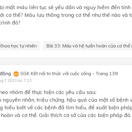
bị mất máu liên tục sẽ yếu dần và nguy hiểm đến tính
với cơ thể? Máu lưu thông trong cơ thể như thế nào và t
trình đó?
Khoa học tự nhiên
Bài 33: Máu và hệ tuần hoàn của cơ thể 
 động
SGK Kết nối tri thức với cuộc sống - Trang 139
ng 7 2023 lúc 7:13
heo nhóm để thực hiện các yêu cầu sau:
u nguyên nhân, triệu chứng, hậu quả của một số bệnh 
g hiểu biết về các bệnh đã tìm hiểu, đề xuất biện ph
 hoàn và cơ thể. Giải thích cơ sở của các biện pháp đó.