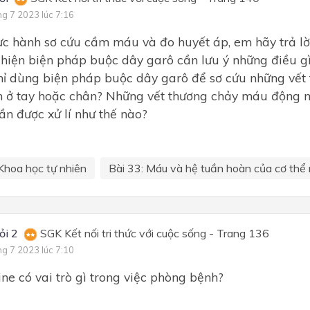
ng 7 2023 lúc 7:16
ực hành sơ cứu cầm máu và đo huyết áp, em hãy trả lời
c hiện biện pháp buộc dây garô cần lưu ý những điều g
chỉ dùng biện pháp buộc dây garô để sơ cứu những vế
 ở tay hoặc chân? Những vết thương chảy máu động 
cần được xử lí như thế nào?
Khoa học tự nhiên
Bài 33: Máu và hệ tuần hoàn của cơ thể 
ỏi 2
SGK Kết nối tri thức với cuộc sống - Trang 136
ng 7 2023 lúc 7:10
ne có vai trò gì trong việc phòng bệnh?