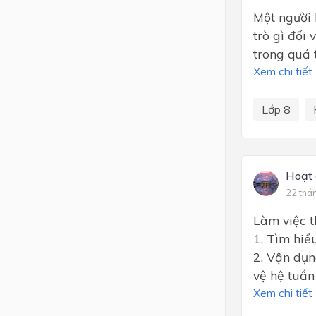
Một người 
trò gì đối 
trong quá 
Xem chi tiết
Lớp 8
Hoạt
22 thá
Làm việc t
1. Tìm hiể
2. Vận dụn
vệ hệ tuần
Xem chi tiết