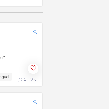
áu?
người
1
0