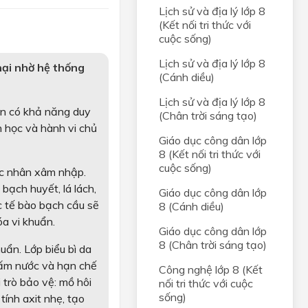
Lịch sử và địa lý lớp 8
(Kết nối tri thức với
cuộc sống)
Lịch sử và địa lý lớp 8
hại nhờ hệ thống
(Cánh diều)
Lịch sử và địa lý lớp 8
ẫn có khả năng duy 
(Chân trời sáng tạo)
 học và hành vi chủ 
Giáo dục công dân lớp
8 (Kết nối tri thức với
cuộc sống)
ác nhân xâm nhập. 
ạch huyết, lá lách, 
Giáo dục công dân lớp
 tế bào bạch cầu sẽ 
8 (Cánh diều)
óa vi khuẩn.
Giáo dục công dân lớp
8 (Chân trời sáng tạo)
ẩn. Lớp biểu bì da 
ấm nước và hạn chế 
Công nghệ lớp 8 (Kết
trò bảo vệ: mồ hôi 
nối tri thức với cuộc
sống)
ính axit nhẹ, tạo 