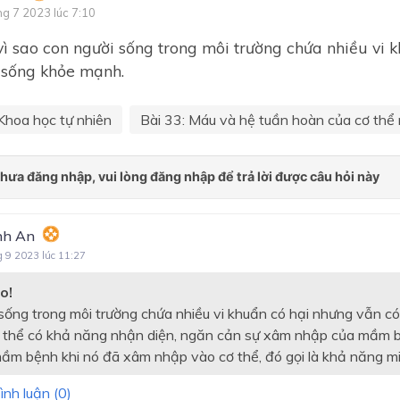
ng 7 2023 lúc 7:10
Chương 6: Nhiệt
 vì sao con người sống trong môi trường chứa nhiều vi 
Chương 7: Sinh học cơ thể 
 sống khỏe mạnh.
Chương 8: Sinh vật và môi
trường
Khoa học tự nhiên
Bài 33: Máu và hệ tuần hoàn của cơ thể 
Bài mở đầu
PHẦN 1: CHẤT VÀ SỰ BIẾ
CHẤT
Chủ đề 1: Phản ứng hóa họ
nh An
Chủ đề 2: Acid - Base - pH 
g 9 2023 lúc 11:27
Oxide - Muối
o!
PHẦN 2: NĂNG LƯỢNG VÀ
sống trong môi trường chứa nhiều vi khuẩn có hại nhưng vẫn c
BIẾN ĐỔI
 thể có khả năng nhận diện, ngăn cản sự xâm nhập của mầm b
Chủ đề 3: Khối lượng riêng 
mầm bệnh khi nó đã xâm nhập vào cơ thể, đó gọi là khả năng mi
suất
ình luận (
0
)
Chủ đề 4: Tác dụng làm qua