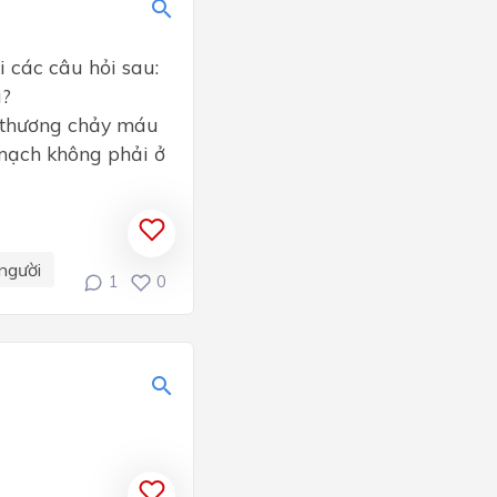
 các câu hỏi sau:
ì?
t thương chảy máu
mạch không phải ở
người
1
0