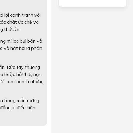
ó lợi cạnh tranh với 
ác chất ức chế và 
ng thức ăn.
ng mi lọc bụi bẩn và 
 và hắt hơi là phản 
uẩn. Rửa tay thường 
o hoặc hắt hơi, hạn 
ước an toàn là những 
n trong môi trường 
ồng là điều kiện 