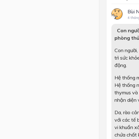
Bùi 
4 thán
Con người
phòng thủ
Con người, 
trì sức kh
động.
Hệ thống m
Hệ thống n
thymus và c
nhận diện v
Da
, rào cả
với các tế
vi khuẩn x
chứa chất k