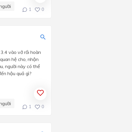
người
1
0
33.4 vào vở rồi hoàn
 quan hệ cho, nhận
, người này có thể
ến hậu quả gì?
người
1
0