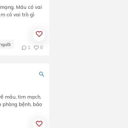
 mạng. Máu có vai
im có vai trò gì
người
1
0
về máu, tim mạch.
áp phòng bệnh, bảo