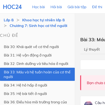
HOC24
Học bài
Hỏi bài
Giải bài tập
Đề thi
Lớp 8
Khoa học tự nhiên lớp 8
Chương 7: Sinh học cơ thể người
LỚP HỌC
MÔN
CHỦ ĐỀ
Bài 33: Má
Lớp 12
Bài 30: Khái quát về cơ thể người
Lý thuyết
Lớp 11
Bài 31: Hệ vận động ở người
Lớp 10
Bài 32: Dinh dưỡng và tiêu hóa ở người
Lớp 9
Bài 33: Máu và hệ tuần hoàn của cơ thể
người
Lớp 8
Bạn chưa đ
Bài 34: Hệ hô hấp ở người
Lớp 7
Bài 35: Hệ bài tiết ở người
Lớp 6
Bài 36: Điều hòa môi trường trong của
Câu h
Lớp 5