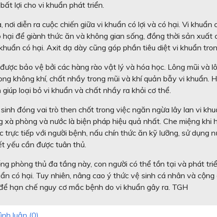
bất lợi cho vi khuẩn phát triển.
a
, nơi diễn ra cuộc chiến giữa vi khuẩn có lợi và có hại. Vi khuẩn c
ó hại để giành thức ăn và không gian sống, đồng thời sản xuất c
i khuẩn có hại. Axit dạ dày cũng góp phần tiêu diệt vi khuẩn tro
 được bảo vệ bởi các hàng rào vật lý và hóa học. Lông mũi và lô
ong không khí, chất nhầy trong mũi và khí quản bẫy vi khuẩn. Ho
 giúp loại bỏ vi khuẩn và chất nhầy ra khỏi cơ thể.
 sinh
 đóng vai trò then chốt trong việc ngăn ngừa lây lan vi kh
 xà phòng và nước là biện pháp hiệu quả nhất. Che miệng khi h
c trực tiếp với người bệnh, nấu chín thức ăn kỹ lưỡng, sử dụng n
ết yếu cần được tuân thủ.
g phòng thủ đa tầng này, con người có thể tồn tại và phát triể
ẩn có hại. Tuy nhiên, nâng cao ý thức vệ sinh cá nhân và cộng đ
 để hạn chế nguy cơ mắc bệnh do vi khuẩn gây ra. TGH
ình luận (
0
)