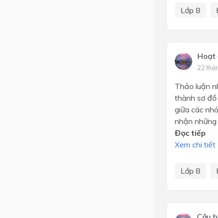
Lớp 8
Hoạt
22 thá
Thảo luận nh
thành sơ đồ
giữa các nh
nhận những 
Đọc tiếp
Xem chi tiết
Lớp 8
Câu h