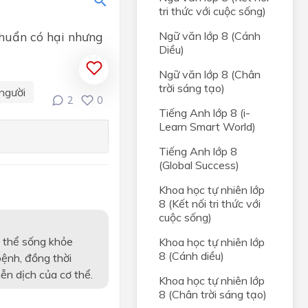
tri thức với cuộc sống)
khuẩn có hại nhưng
Ngữ văn lớp 8 (Cánh
người
Diều)
Ngữ văn lớp 8 (Chân
trời sáng tạo)
người
2
0
Tiếng Anh lớp 8 (i-
Learn Smart World)
N ĐỔI
Tiếng Anh lớp 8
(Global Success)
c
Khoa học tự nhiên lớp
-
8 (Kết nối tri thức với
cuộc sống)
 SỰ
ó thể sống khỏe
Khoa học tự nhiên lớp
8 (Cánh diều)
ệnh, đồng thời
và áp
ễn dịch của cơ thể.
Khoa học tự nhiên lớp
8 (Chân trời sáng tạo)
y của