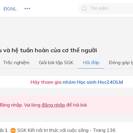
ĐGNL
Tìm kiếm câu trả lờ
Tìm kiếm câu trả lời c
 HỌC
CHỦ ĐỀ / CHƯƠNG
bạn
u và hệ tuần hoàn của cơ thể người
Mở đầu
Trắc nghiệm
Giải bài tập SGK
Hỏi đáp
Đóng góp l
Chương 1: Phản ứng hóa họ
Chương 2: Một số hợp chất
Hãy tham gia
nhóm Học sinh Hoc24OLM
thông dụng
Chương 3: Khối lượng riêng 
suất
ăng nhập. Vui lòng
đăng nhập
để hỏi bài
Chương 4: Tác dụng làm qu
của lực
Chương 5: Điện
ỏi 1
SGK Kết nối tri thức với cuộc sống - Trang 136