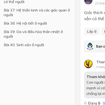
cơ thể người
22 thá
Lớp 4
Bài 37: Hệ thần kinh và các giác quan ở
Giải thích
người
Lớp 3
vẫn có thể
Bài 38: Hệ nội tiết ở người
Lớp 2
Lớp 8
Bài 39: Da và điều hòa thân nhiệt ở
Lớp 1
người
Bài 40: Sinh sản ở người
Tha
5 thán
Tham khả
Con người 
mạnh vì cơ
chống lại 
Đúng
0
B