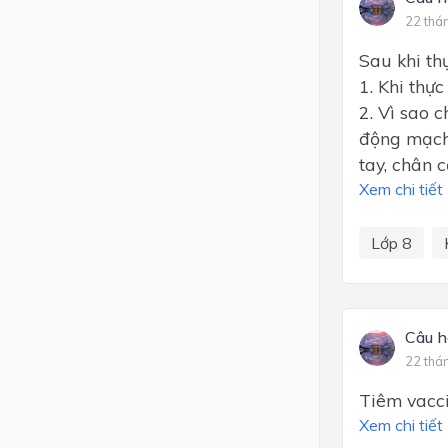
22 thá
Sau khi th
1. Khi thự
2. Vì sao 
động mạch
tay, chân 
Xem chi tiết
Lớp 8
Câu h
22 thá
Tiêm vacci
Xem chi tiết