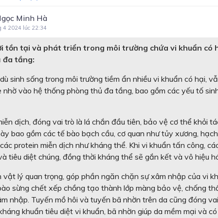
lực
Ngọc Minh Hà
Chủ đề 5: Điện
g 4 2024 lúc 22:34
Chủ đề 6: Nhiệt
 tồn tại và phát triển trong môi trường chứa vi khuẩn có 
 đa tầng:
PHẦN 3: VẬT SỐNG
dù sinh sống trong môi trường tiềm ẩn nhiều vi khuẩn có hại, v
Chủ đề 7: Cơ thể người
ỏe nhờ vào hệ thống phòng thủ đa tầng, bao gồm các yếu tố sinh
iễn dịch
, đóng vai trò là lá chắn đầu tiên, bảo vệ cơ thể khỏi t
ày bao gồm các tế bào bạch cầu, cơ quan như tủy xương, hạch b
ác protein miễn dịch như kháng thể. Khi vi khuẩn tấn công, các
à tiêu diệt chúng, đồng thời kháng thể sẽ gắn kết và vô hiệu h
n vật lý quan trọng, góp phần ngăn chặn sự xâm nhập của vi khu
 bào sừng chết xếp chồng tạo thành lớp màng bảo vệ, chống th
âm nhập. Tuyến mồ hôi và tuyến bã nhờn trên da cũng đóng vai 
háng khuẩn tiêu diệt vi khuẩn, bã nhờn giúp da mềm mại và có t