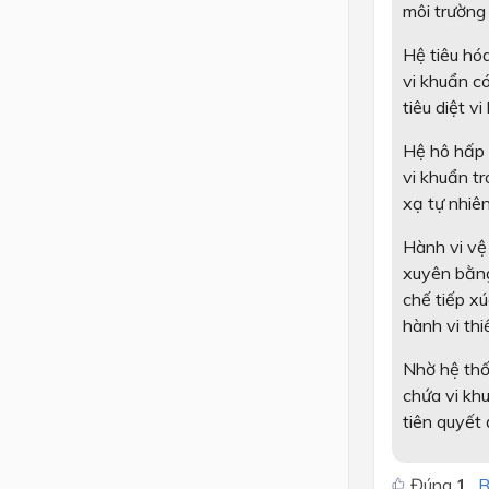
môi trường 
Hệ tiêu hó
vi khuẩn c
tiêu diệt v
Hệ hô hấp
vi khuẩn tr
xạ tự nhiên
Hành vi vệ
xuyên bằng
chế tiếp xú
hành vi thi
Nhờ hệ thốn
chứa vi khu
tiên quyết
Đúng
1
B