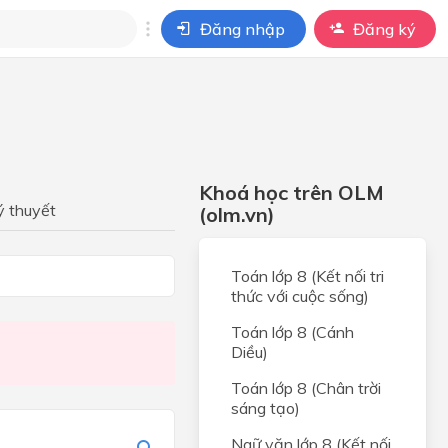
Đăng nhập
Đăng ký
i
ho câu hỏi của
BÀI HỌC
Khoá học trên OLM
ý thuyết
(olm.vn)
c
Toán lớp 8 (Kết nối tri
thức với cuộc sống)
và áp
Toán lớp 8 (Cánh
Diều)
ay
Toán lớp 8 (Chân trời
sáng tạo)
Ngữ văn lớp 8 (Kết nối