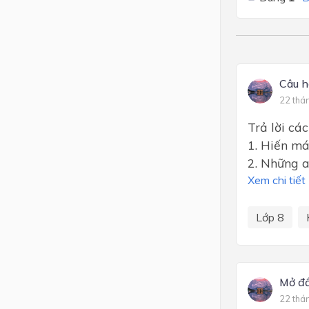
Câu h
22 thá
Trả lời các
1. Hiến má
2. Những a
Xem chi tiết
Lớp 8
Mở đ
22 thá