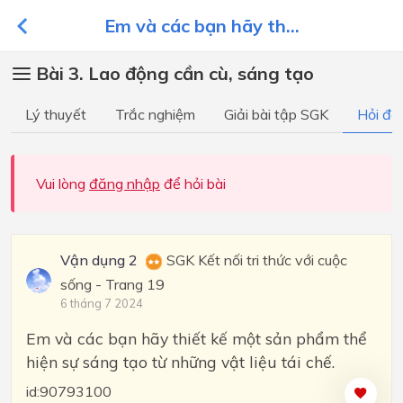
Em và các bạn hãy th...
Bài 3. Lao động cần cù, sáng tạo
Lý thuyết
Trắc nghiệm
Giải bài tập SGK
Hỏi đá
Vui lòng
đăng nhập
để hỏi bài
Vận dụng 2
SGK Kết nối tri thức với cuộc
sống - Trang 19
6 tháng 7 2024
Em và các bạn hãy thiết kế một sản phẩm thể
hiện sự sáng tạo từ những vật liệu tái chế.
id:90793100