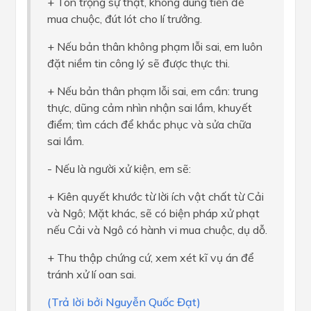
+ Tôn trọng sự thật, không dùng tiền để
mua chuộc, đút lót cho lí trưởng.
+ Nếu bản thân không phạm lỗi sai, em luôn
đặt niềm tin công lý sẽ được thực thi.
+ Nếu bản thân phạm lỗi sai, em cần: trung
thực, dũng cảm nhìn nhận sai lầm, khuyết
điểm; tìm cách để khắc phục và sửa chữa
sai lầm.
- Nếu là người xử kiện, em sẽ:
+ Kiên quyết khước từ lời ích vật chất từ Cải
và Ngô; Mặt khác, sẽ có biện pháp xử phạt
nếu Cải và Ngô có hành vi mua chuộc, dụ dỗ.
+ Thu thập chứng cứ, xem xét kĩ vụ án để
tránh xử lí oan sai.
(Trả lời bởi Nguyễn Quốc Đạt)