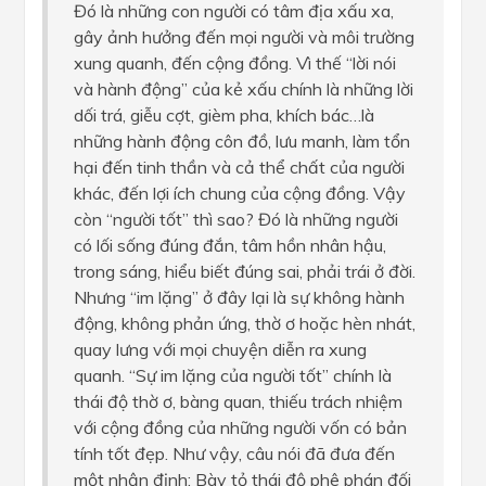
Đó là những con người có tâm địa xấu xa,
gây ảnh hưởng đến mọi người và môi trường
xung quanh, đến cộng đồng. Vì thế “lời nói
và hành động” của kẻ xấu chính là những lời
dối trá, giễu cợt, gièm pha, khích bác…là
những hành động côn đồ, lưu manh, làm tổn
hại đến tinh thần và cả thể chất của người
khác, đến lợi ích chung của cộng đồng. Vậy
còn “người tốt” thì sao? Đó là những người
có lối sống đúng đắn, tâm hồn nhân hậu,
trong sáng, hiểu biết đúng sai, phải trái ở đời.
Nhưng “im lặng” ở đây lại là sự không hành
động, không phản ứng, thờ ơ hoặc hèn nhát,
quay lưng với mọi chuyện diễn ra xung
quanh. “Sự im lặng của người tốt” chính là
thái độ thờ ơ, bàng quan, thiếu trách nhiệm
với cộng đồng của những người vốn có bản
tính tốt đẹp. Như vậy, câu nói đã đưa đến
một nhận định: Bày tỏ thái độ phê phán đối