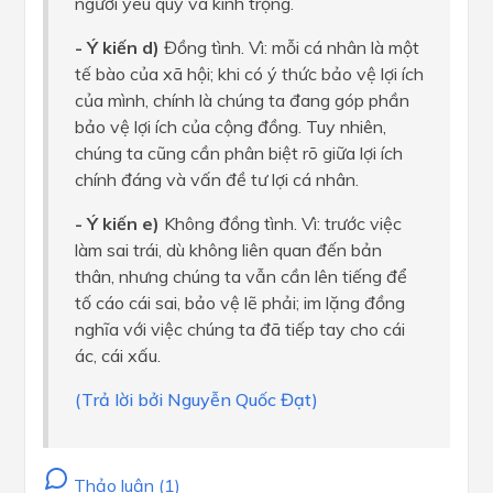
người yêu quý và kính trọng.
- Ý kiến d)
Đồng tình. Vì: mỗi cá nhân là một
tế bào của xã hội; khi có ý thức bảo vệ lợi ích
của mình, chính là chúng ta đang góp phần
bảo vệ lợi ích của cộng đồng. Tuy nhiên,
chúng ta cũng cần phân biệt rõ giữa lợi ích
chính đáng và vấn đề tư lợi cá nhân.
- Ý kiến e)
Không đồng tình. Vì: trước việc
làm sai trái, dù không liên quan đến bản
thân, nhưng chúng ta vẫn cần lên tiếng để
tố cáo cái sai, bảo vệ lẽ phải; im lặng đồng
nghĩa với việc chúng ta đã tiếp tay cho cái
ác, cái xấu.
(Trả lời bởi Nguyễn Quốc Đạt)
Thảo luận (1)