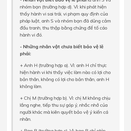
nhóm bạn (trường hợp d). Vì: khi phát hiện
thấy hành vi sai trái, vi phạm quy định của
pháp luật, anh S và nhóm bạn đã dũng cảm
đấu tranh, thu thập bằng chứng để tố cáo
hành vi đó.
- Những nhân vật chưa biết bảo vệ lẽ
phải:
+ Anh H (trường hợp a). Vì: anh H chỉ thực
hiện hành vi khi thấy việc làm nào có lợi cho
bản thân, không có lợi cho bản thân, anh H
không làm.
+ Chị M (trường hợp b). Vì: chị M không chịu
lắng nghe, tiếp thu sự góp ý, nhắc nhở của
người khác mà kiên quyết bảo vệ ý kiến cá
nhân.
+ Bạn B (trường hợp c). Vì: bạn B chỉ nhìn