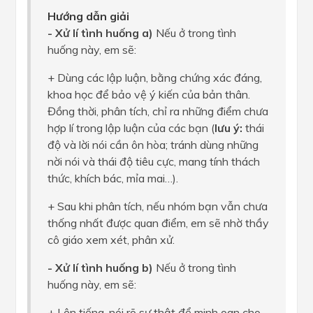
Hướng dẫn giải
- Xử lí tình huống a)
Nếu ở trong tình
huống này, em sẽ:
+ Dùng các lập luận, bằng chứng xác đáng,
khoa học để bảo vệ ý kiến của bản thân.
Đồng thời, phân tích, chỉ ra những điểm chưa
hợp lí trong lập luận của các bạn (
lưu ý:
thái
độ và lời nói cần ôn hòa; tránh dùng những
nời nói và thái độ tiêu cực, mang tính thách
thức, khích bác, mỉa mai…).
+ Sau khi phân tích, nếu nhóm bạn vẫn chưa
thống nhất được quan điểm, em sẽ nhờ thầy
cô giáo xem xét, phân xử.
- Xử lí tình huống b)
Nếu ở trong tình
huống này, em sẽ:
+ Lên tiếng, nói rõ sự thật để minh oan cho