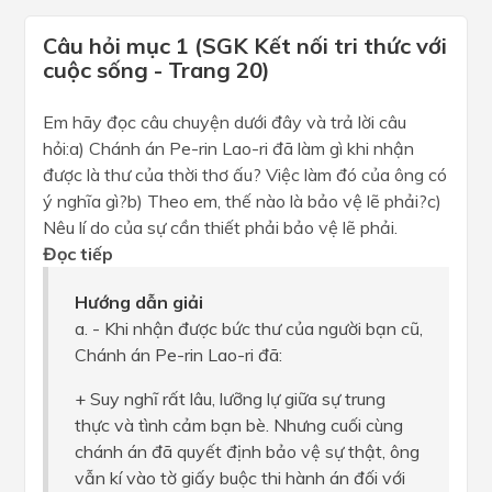
Câu hỏi mục 1 (SGK Kết nối tri thức với
cuộc sống - Trang 20)
Em hãy đọc câu chuyện dưới đây và trả lời câu
hỏi:a) Chánh án Pe-rin Lao-ri đã làm gì khi nhận
được là thư của thời thơ ấu? Việc làm đó của ông có
ý nghĩa gì?b) Theo em, thế nào là bảo vệ lẽ phải?c)
Nêu lí do của sự cần thiết phải bảo vệ lẽ phải.
Đọc tiếp
Hướng dẫn giải
a. - Khi nhận được bức thư của người bạn cũ,
Chánh án Pe-rin Lao-ri đã:
+ Suy nghĩ rất lâu, lưỡng lự giữa sự trung
thực và tình cảm bạn bè. Nhưng cuối cùng
chánh án đã quyết định bảo vệ sự thật, ông
vẫn kí vào tờ giấy buộc thi hành án đối với