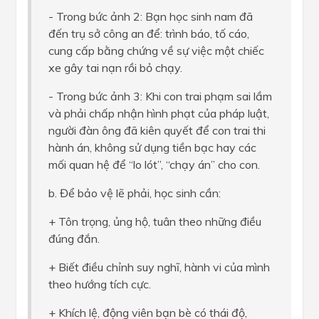
- Trong bức ảnh 2: Bạn học sinh nam đã
đến trụ sở công an để: trình báo, tố cáo,
cung cấp bằng chứng về sự việc một chiếc
xe gây tai nạn rồi bỏ chạy.
- Trong bức ảnh 3: Khi con trai phạm sai lầm
và phải chấp nhận hình phạt của pháp luật,
người đàn ông đã kiên quyết để con trai thi
hành án, không sử dụng tiền bạc hay các
mối quan hệ để “lo lót”, “chạy án” cho con.
b. Để bảo vệ lẽ phải, học sinh cần:
+ Tôn trọng, ủng hộ, tuân theo những điều
đúng đắn.
+ Biết điều chỉnh suy nghĩ, hành vi của mình
theo hướng tích cực.
+ Khích lệ, động viên bạn bè có thái độ,