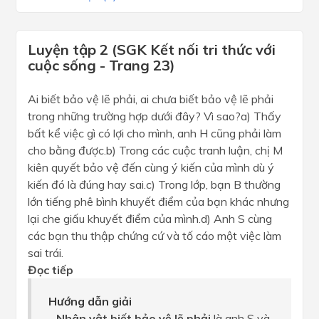
Luyện tập 2 (SGK Kết nối tri thức với
cuộc sống - Trang 23)
Ai biết bảo vệ lẽ phải, ai chưa biết bảo vệ lẽ phải
trong những trường hợp dưới đây? Vì sao?a) Thấy
bất kể việc gì có lợi cho mình, anh H cũng phải làm
cho bằng được.b) Trong các cuộc tranh luận, chị M
kiên quyết bảo vệ đến cùng ý kiến của mình dù ý
kiến đó là đúng hay sai.c) Trong lớp, bạn B thường
lớn tiếng phê bình khuyết điểm của bạn khác nhưng
lại che giấu khuyết điểm của mình.d) Anh S cùng
các bạn thu thập chứng cứ và tố cáo một việc làm
sai trái.
Đọc tiếp
Hướng dẫn giải
-
Nhân vật biết bảo vệ lẽ phải
là anh S và