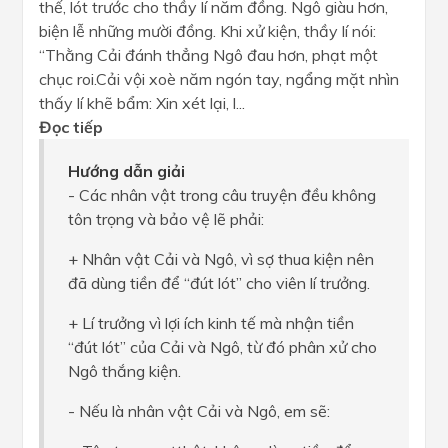
thế, lót trước cho thầy lí năm đồng. Ngô giàu hơn,
biện lễ những mười đồng. Khi xử kiện, thầy lí nói:
“Thằng Cải đánh thẳng Ngô đau hơn, phạt một
chục roi.Cải vội xoè năm ngón tay, ngẩng mặt nhìn
thấy lí khẽ bẩm: Xin xét lại, l...
Đọc tiếp
Hướng dẫn giải
- Các nhân vật trong câu truyện đều không
tôn trọng và bảo vệ lẽ phải:
+ Nhân vật Cải và Ngô, vì sợ thua kiện nên
đã dùng tiền để “đút lót” cho viên lí trưởng.
+ Lí trưởng vì lợi ích kinh tế mà nhận tiền
“đút lót” của Cải và Ngô, từ đó phân xử cho
Ngô thắng kiện.
- Nếu là nhân vật Cải và Ngô, em sẽ: