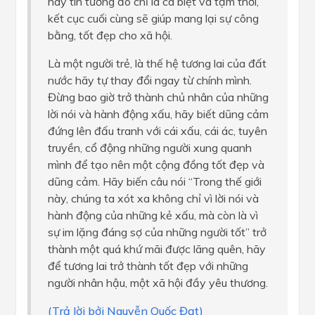
hãy tin tưởng đó chỉ là cá biệt và tạm thời,
kết cục cuối cùng sẽ giúp mang lại sự công
bằng, tốt đẹp cho xã hội.
Là một người trẻ, là thế hệ tương lai của đất
nước hãy tự thay đổi ngay từ chính mình.
Đừng bao giờ trở thành chủ nhân của những
lời nói và hành động xấu, hãy biết dũng cảm
đứng lên đấu tranh với cái xấu, cái ác, tuyên
truyền, cổ động những người xung quanh
mình để tạo nên một cộng đồng tốt đẹp và
dũng cảm. Hãy biến câu nói “Trong thế giới
này, chúng ta xót xa không chỉ vì lời nói và
hành động của những kẻ xấu, mà còn là vì
sự im lặng đáng sợ của những người tốt” trở
thành một quá khứ mãi được lãng quên, hãy
để tương lai trở thành tốt đẹp với những
người nhân hậu, một xã hội đầy yêu thương.
(Trả lời bởi Nguyễn Quốc Đạt)