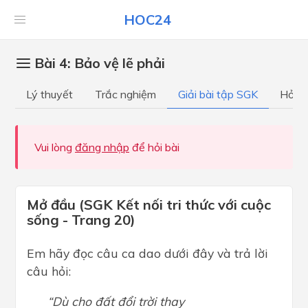
HOC24
Bài 4: Bảo vệ lẽ phải
Lý thuyết
Trắc nghiệm
Giải bài tập SGK
Hỏi đ
Vui lòng
đăng nhập
để hỏi bài
Mở đầu (SGK Kết nối tri thức với cuộc
sống - Trang 20)
Em hãy đọc câu ca dao dưới đây và trả lời
câu hỏi:
“Dù cho đất đổi trời thay