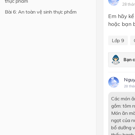
thực phẩm
28 thá
Lớp 4
Bài 6: An toàn vệ sinh thực phẩm
Em hãy kể 
Lớp 3
hoặc bạn b
Lớp 2
Lớp 9
Lớp 1
Nguy
28 thá
Các món ăn
gồm: tôm ra
Món ăn mà 
ngọt của n
bổ dưỡng v
thấy hạnh 