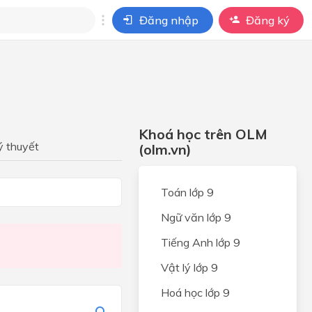
Đăng nhập
Đăng ký
i
ho câu hỏi của
BÀI HỌC
Khoá học trên OLM
ỆP
ý thuyết
(olm.vn)
ONG
Toán lớp 9
Ngữ văn lớp 9
UNG
Tiếng Anh lớp 9
PHÁP
Vật lý lớp 9
ỘT
Ổ
Hoá học lớp 9