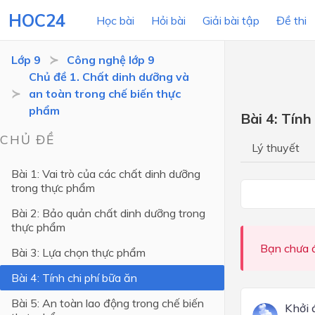
HOC24
Học bài
Hỏi bài
Giải bài tập
Đề thi
Lớp 9
Công nghệ lớp 9
Chủ đề 1. Chất dinh dưỡng và
an toàn trong chế biến thực
LỚP HỌC
MÔN
phẩm
Bài 4: Tính
Lớp 12
CHỦ ĐỀ
Lý thuyết
Lớp 11
Bài 1: Vai trò của các chất dinh dưỡng
trong thực phẩm
Lớp 10
Bài 2: Bảo quản chất dinh dưỡng trong
Lớp 9
thực phẩm
Lớp 8
Bạn chưa đ
Bài 3: Lựa chọn thực phẩm
Lớp 7
Bài 4: Tính chi phí bữa ăn
Lớp 6
Bài 5: An toàn lao động trong chế biến
Khởi 
Lớp 5