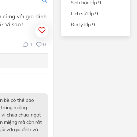
Sinh học lớp 9
NG VÀ
Lịch sử lớp 9
CÂY
 cùng với gia đình
? Vì sao?
Địa lý lớp 9
IÊN
N
1
0
và an
hẩm
ến
n bè có thể bao
quan
 tráng miệng.
vị chua chua, ngọt
ỆP
on miệng mà còn rất
ONG
ũi với gia đình và