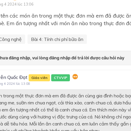
ng 4 2024 lúc 13:06
Chủ đề 3. KĨ THUẬT TRỒ
CHĂM SÓC MỘT SỐ LOẠI 
tên các món ăn trong một thực đơn mà em đã được ăn
ĂN QUẢ PHỔ BIẾN
è. Em ấn tượng nhất với món ăn nào trong thực đơn đó
Chủ đề 4. NGÀNH NGHỀ L
QUAN ĐẾN TRỒNG CÂY Ă
Công nghệ
Bài 4: Tính chi phí bữa ăn
QUẢ
CHẾ BIẾN THỰC PHẨM
Chủ đề 1. Chất dinh dưỡng 
toàn trong chế biến thực p
ễn Quốc Đạt
Giáo viên
CTVVIP
Chủ đề 2. Thực hành chế bi
ng 4 2024 lúc 13:08
thực phẩm
 trong một thực đơn mà em đã được ăn cùng gia đình hoặc bạ
Chủ đề 3. Ngành nghề liên 
đến chế biến thực phẩm
ng me, sườn rim chua ngọt, cải thìa xào, canh chua cá, dưa hấu
em ấn tượng nhất có thể là canh chua cá. Em thích món này vì 
ĐỊNH HƯỚNG NGHỀ NGHI
ước dùng cùng với hương vị đặc trưng của cá. Nó không chỉ ng
LẮP ĐẶT MẠNG ĐIỆN TR
à dễ tiêu hóa. Mỗi lần ăn canh chua cá, em luôn cảm thấy gần g
NHÀ
phúc với những khoảnh khắc sum vầy bên nhau.