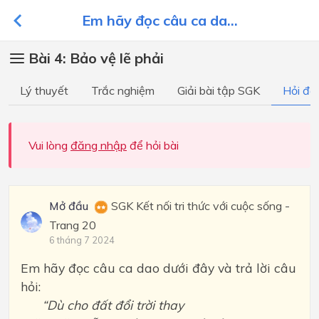
Em hãy đọc câu ca da...
Bài 4: Bảo vệ lẽ phải
Lý thuyết
Trắc nghiệm
Giải bài tập SGK
Hỏi đá
Vui lòng
đăng nhập
để hỏi bài
Mở đầu
SGK Kết nối tri thức với cuộc sống -
Trang 20
6 tháng 7 2024
Em hãy đọc câu ca dao dưới đây và trả lời câu
hỏi:
“Dù cho đất đổi trời thay