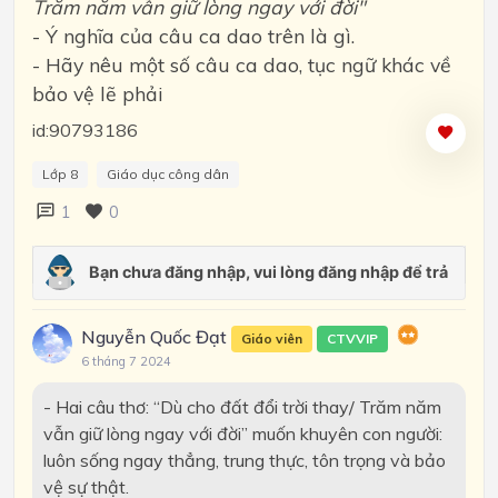
Trăm năm vẫn giữ lòng ngay với đời"
- Ý nghĩa của câu ca dao trên là gì.
- Hãy nêu một số câu ca dao, tục ngữ khác về
bảo vệ lẽ phải
id:90793186
Lớp 8
Giáo dục công dân
1
0
Nguyễn Quốc Đạt
Giáo viên
CTVVIP
6 tháng 7 2024
- Hai câu thơ: “Dù cho đất đổi trời thay/ Trăm năm
vẫn giữ lòng ngay với đời” muốn khuyên con người:
luôn sống ngay thẳng, trung thực, tôn trọng và bảo
vệ sự thật.