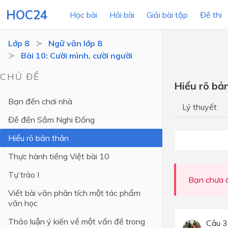
HOC24
Học bài
Hỏi bài
Giải bài tập
Đề thi
Lớp 8
Ngữ văn lớp 8
Bài 10: Cười mình, cười người
LỚP HỌC
MÔN
CHỦ ĐỀ
Hiểu rõ bả
Lớp 12
Bạn đến chơi nhà
Lý thuyết
Lớp 11
Đề đền Sầm Nghi Đống
Lớp 10
Hiểu rõ bản thân
Lớp 9
Thực hành tiếng Việt bài 10
Lớp 8
Tự trào I
Bạn chưa đ
Lớp 7
Viết bài văn phân tích một tác phẩm
văn học
Lớp 6
Thảo luận ý kiến về một vấn đề trong
Câu 3
Lớp 5