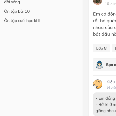
đời sống
16 thá
Lớp 4
Ôn tập bài 10
Em có đồng
Lớp 3
rồi bỏ quê
Ôn tập cuối học kì II
nhau của cu
Lớp 2
bắt đầu nă
Lớp 1
Lớp 8
Kiều
16 thá
- Em đồng t
- Bởi lẽ ở 
giống nhau 