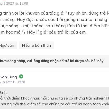
ng 9 2023 lúc 12:08
Bài 8: Truyện lịch sử và tiểu
 tình với lời khuyên của tác giả: “Tuy nhiên, đừng trả lơ
thuyết
n chúng. Hãy đặt ra các câu hỏi giống nhau tại những 
Bài 9: Nghị luận văn học
ộc sống – một tháng, sáu tháng tính từ thời điểm hiện
Bài 10: Văn bản thông tin
m học mới.”? Hãy lí giải câu trả lời của em.
Ôn tập học kì II
Ngữ văn
Hiểu rõ bản thân
Bài 1: Những gương mặt th
yêu
Bài 2: Những bí ẩn của thế g
nhiên
Bài 3: Sự sống tự thiêng liê
 Sơn Tùng
ng 9 2023 lúc 12:08
Bài 4: Sắc thái của tiếng cườ
ình.
Bài 5: Những tình huống khô
mỗi thời điểm khác nhau, mỗi chúng ta sẽ có những trải nghiệm k
Bài 6: Tình yêu Tổ quốc
nhưng mỗi thời điểm sẽ cho chúng ta câu trả lời hoàn toàn khác