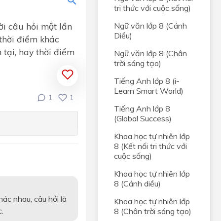
tri thức với cuộc sống)
̀i câu hỏi một lần
Ngữ văn lớp 8 (Cánh
Diều)
thời điểm khác
 tại, hay thời điểm
Ngữ văn lớp 8 (Chân
trời sáng tạo)
Tiếng Anh lớp 8 (i-
Learn Smart World)
1
1
ân
Tiếng Anh lớp 8
(Global Success)
iới tự
Khoa học tự nhiên lớp
8 (Kết nối tri thức với
ng
cuộc sống)
i
Khoa học tự nhiên lớp
8 (Cánh diều)
i hài
hác nhau, câu hỏi là
Khoa học tự nhiên lớp
.
8 (Chân trời sáng tạo)