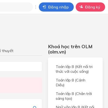
Đăng nhập
Đăng ký
i
ho câu hỏi của
BÀI HỌC
Khoá học trên OLM
ý thuyết
(olm.vn)
Toán lớp 8 (Kết nối tri
thức với cuộc sống)
i
Toán lớp 8 (Cánh
Diều)
Toán lớp 8 (Chân trời
sáng tạo)
Ngữ văn lớp 8 (Kết nối