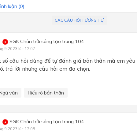
Bài 7: Yêu thương và hi vọn
ình luận (
0
)
Bài 8: Cánh cửa mở ra thế gi
CÁC CÂU HỎI TƯƠNG TỰ
SGK Chân trời sáng tạo trang 104
ng 9 2023 lúc 12:07
̣t số câu hỏi dùng để tự đánh giá bản thân mà em yêu
́, trả lời những câu hỏi em đã chọn.
Ngữ văn
Hiểu rõ bản thân
SGK Chân trời sáng tạo trang 104
ng 9 2023 lúc 12:08