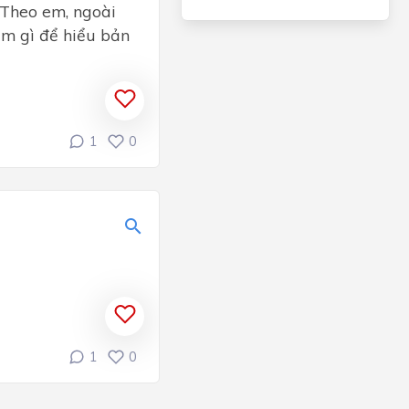
”. Theo em, ngoài
̀m gì để hiểu bản
1
0
1
0