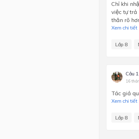
Chỉ khi nhâ
việc tự tra
thân rõ hơ
Xem chi tiết
Lớp 8
Câu 1
16 thá
Tác giả qu
Xem chi tiết
Lớp 8