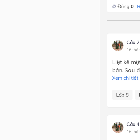
Đúng
0
B
Câu 2
16 thá
Liệt kê mô
bản. Sau đo
Xem chi tiết
Lớp 8
Câu 4
16 thá