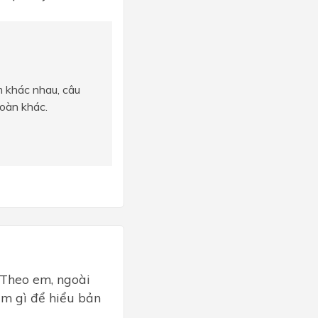
m khác nhau, câu
toàn khác.
”. Theo em, ngoài
̀m gì để hiểu bản