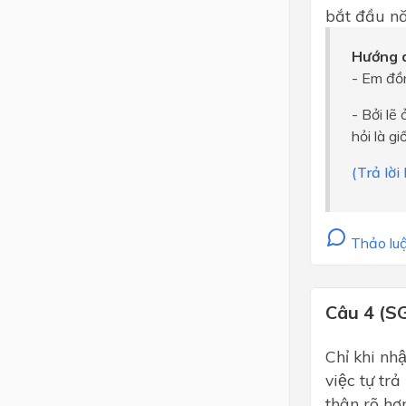
bắt đầu nă
Hướng d
- Em đồn
- Bởi lẽ
hỏi là g
(Trả lời
Thảo luậ
Câu 4 (S
Chỉ khi nhâ
việc tự tra
thân rõ hơ