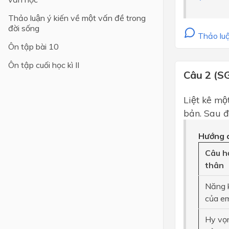
Thảo luận ý kiến về một vấn đề trong
Lớp 4
đời sống
Thảo luậ
Lớp 3
Ôn tập bài 10
Lớp 2
Ôn tập cuối học kì II
Lớp 1
Câu 2 (S
Liệt kê mô
bản. Sau đo
Hướng d
Câu hỏ
thân
Năng k
của em
Hy vọ