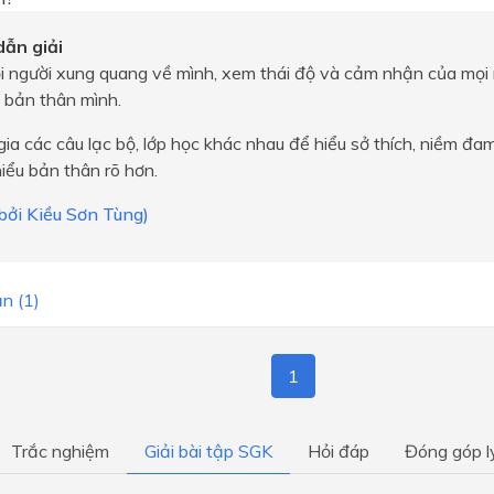
ẫn giải
ọi người xung quang về mình, xem thái độ và cảm nhận của mọi
 bản thân mình.
ia các câu lạc bộ, lớp học khác nhau để hiểu sở thích, niềm đ
iểu bản thân rõ hơn.
 bởi Kiều Sơn Tùng)
n (1)
1
Trắc nghiệm
Giải bài tập SGK
Hỏi đáp
Đóng góp l