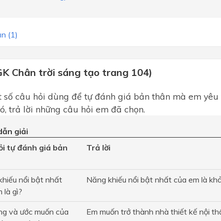
n (1)
GK Chân trời sáng tạo trang 104)
̣t số câu hỏi dùng để tự đánh giá bản thân mà em yêu
́, trả lời những câu hỏi em đã chọn.
ẫn giải
i tự đánh giá bản
Trả lời
hiếu nổi bật nhất
Năng khiếu nổi bật nhất của em là kh
 là gì?
ng và ước muốn của
Em muốn trở thành nhà thiết kế nội th