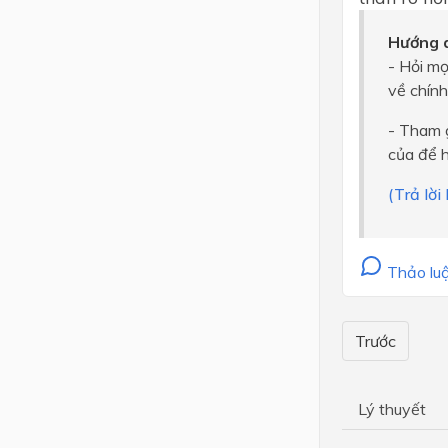
Hướng d
- Hỏi m
về chính
- Tham g
của để h
(Trả lời
Thảo luậ
Trước
Lý thuyết