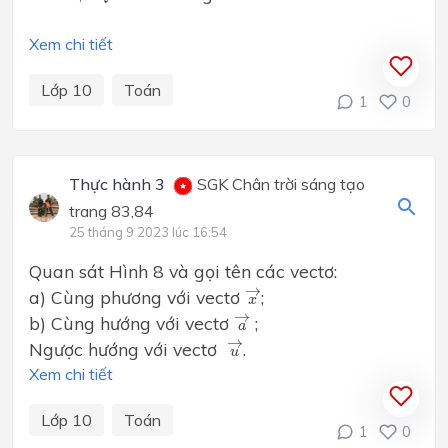
Xem chi tiết
Lớp 10
Toán
1
0
Thực hành 3
SGK Chân trời sáng tạo
trang 83,84
25 tháng 9 2023 lúc 16:54
Quan sát Hình 8 và gọi tên các vectơ:
x
→
→
a) Cùng phương với vectơ
;
x
a
→
→
b) Cùng hướng với vectơ
;
a
u
→
→
Ngược hướng với vectơ
.
u
Xem chi tiết
Lớp 10
Toán
1
0