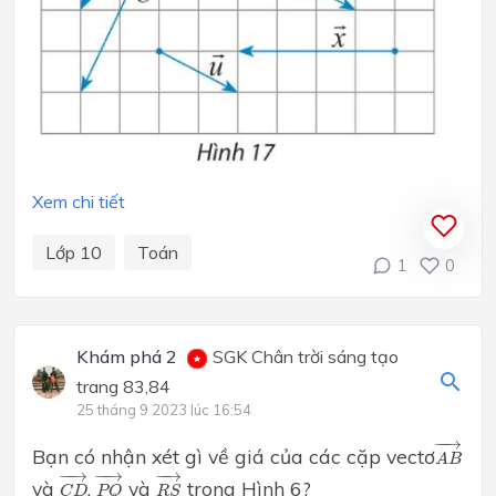
Xem chi tiết
Lớp 10
Toán
1
0
Khám phá 2
SGK Chân trời sáng tạo
trang 83,84
25 tháng 9 2023 lúc 16:54
A
B
→
−
−
→
Bạn có nhận xét gì về giá của các cặp vectơ
A
B
C
D
→
P
Q
→
R
S
→
−
−
→
−
−
→
−
→
và
,
và
trong Hình 6?
C
D
P
Q
R
S