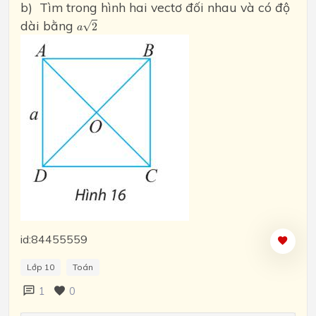
b) Tìm trong hình hai vectơ đối nhau và có độ
a
2
dài bằng
√
2
a
id:84455559
Lớp 10
Toán
1
0