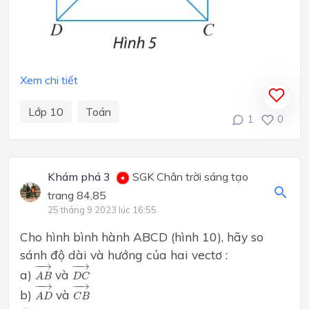
Xem chi tiết
Lớp 10
Toán
1
0
Khám phá 3
SGK Chân trời sáng tạo
trang 84,85
25 tháng 9 2023 lúc 16:55
Cho hình bình hành ABCD (hình 10), hãy so
sánh độ dài và hướng của hai vectơ :
A
B
→
D
C
→
−
−
→
−
−
→
a)
và
A
B
D
C
A
D
→
C
B
→
−
−
→
−
−
→
b)
và
A
D
C
B