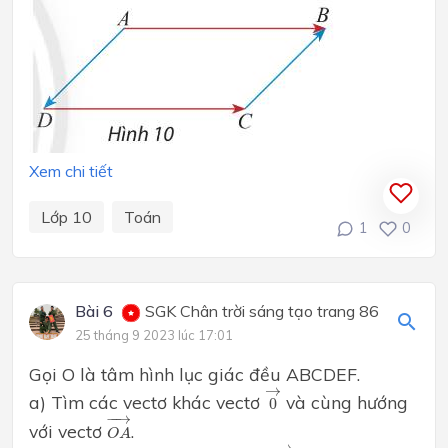
Xem chi tiết
Lớp 10
Toán
1
0
Bài 6
SGK Chân trời sáng tạo trang 86
25 tháng 9 2023 lúc 17:01
Gọi O là tâm hình lục giác đều ABCDEF.
0
→
→
a) Tìm các vectơ khác vectơ
và cùng hướng
0
O
A
→
−
−
→
với vectơ
.
O
A
A
B
→