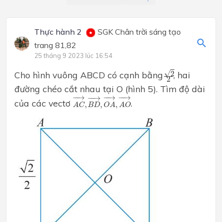
Thực hành 2
SGK Chân trời sáng tạo
trang 81,82
25 tháng 9 2023 lúc 16:54
2
2
√
2
Cho hình vuông ABCD có cạnh bằng
, hai
2
đường chéo cắt nhau tại O (hình 5). Tìm độ dài
A
C
→
,
B
D
→
,
O
A
→
,
A
O
→
−
−
→
−
−
→
−
−
→
−
−
→
của các vectơ
.
,
,
,
A
C
B
D
O
A
A
O