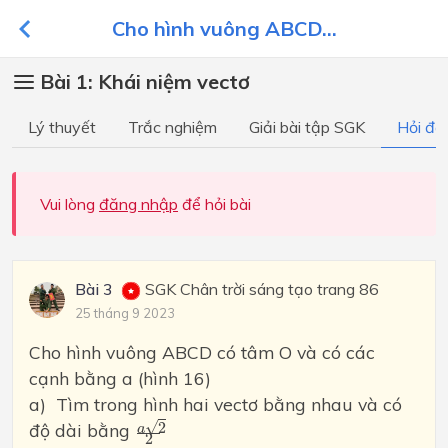
Cho hình vuông ABCD...
Bài 1: Khái niệm vectơ
Lý thuyết
Trắc nghiệm
Giải bài tập SGK
Hỏi đá
Vui lòng
đăng nhập
để hỏi bài
Bài 3
SGK Chân trời sáng tạo trang 86
25 tháng 9 2023
Cho hình vuông ABCD có tâm O và có các
cạnh bằng a (hình 16)
a) Tìm trong hình hai vectơ bằng nhau và có
a
2
2
√
2
độ dài bằng
a
2