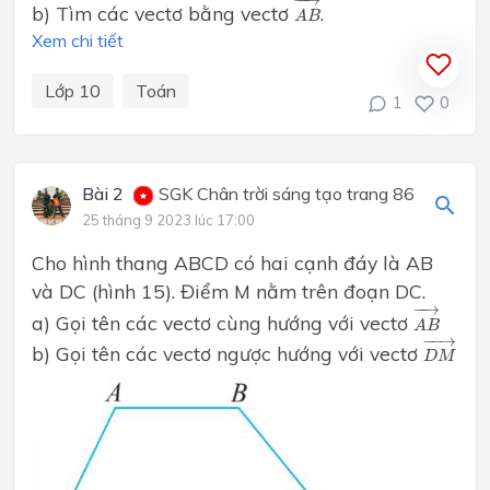
−
−
→
b) Tìm các vectơ bằng vectơ
.
A
B
Xem chi tiết
Lớp 10
Toán
1
0
Bài 2
SGK Chân trời sáng tạo trang 86
25 tháng 9 2023 lúc 17:00
Cho hình thang ABCD có hai cạnh đáy là AB
và DC (hình 15). Điểm M nằm trên đoạn DC.
A
B
→
−
−
→
a) Gọi tên các vectơ cùng hướng với vectơ
A
B
D
M
→
−
−
→
b) Gọi tên các vectơ ngược hướng với vectơ
D
M