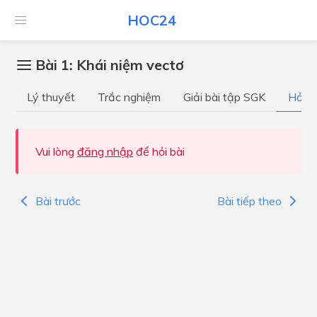
HOC24
Bài 1: Khái niệm vectơ
Lý thuyết
Trắc nghiệm
Giải bài tập SGK
Hỏi đ
Vui lòng
đăng nhập
để hỏi bài
Bài trước
Bài tiếp theo