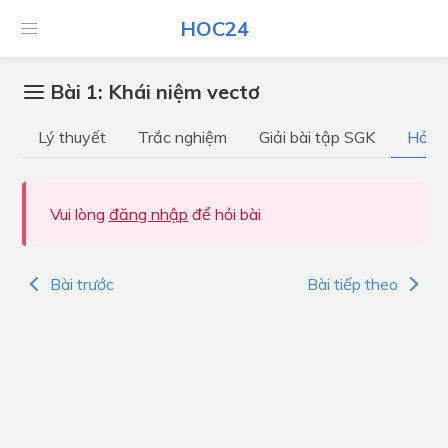
HOC24
Bài 1: Khái niệm vectơ
Lý thuyết
Trắc nghiệm
Giải bài tập SGK
Hỏi đ
Vui lòng
đăng nhập
để hỏi bài
Bài trước
Bài tiếp theo