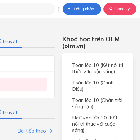
Đăng nhập
Đăng ký
trả lời
Khoá học trên OLM
ý thuyết
ả lời cho câu hỏi của
(olm.vn)
BÀI HỌC
Toán lớp 10 (Kết nối tri
thức với cuộc sống)
Toán lớp 10 (Cánh
Diều)
Toán lớp 10 (Chân trời
sáng tạo)
ý thuyết
Ngữ văn lớp 10 (Kết
nối tri thức với cuộc
sống)
Bài tiếp theo