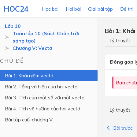
HOC24
Học bài
Hỏi bài
Giải bài tập
Đề thi
Lớp 10
Bài 1: Khái
Toán lớp 10 (Sách Chân trời
Lý thuyết
sáng tạo)
LỚP HỌC
MÔN
Chương V: Vectơ
Lớp 12
CHỦ ĐỀ
Đóng góp l
Lớp 11
Bài 1: Khái niệm vectơ
Lớp 10
Bạn chưa
Bài 2: Tổng và hiệu của hai vectơ
Lớp 9
Bài 3: Tích của một số với một vectơ
Lớp 8
Bài 4: Tích vô hướng của hai vectơ
Lý thuyết
Lớp 7
Bài tập cuối chương V
Lớp 6
Bài trước
Lớp 5