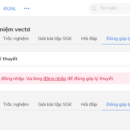
ĐGNL
 niệm vectơ
Tìm kiếm câu 
Trắc nghiệm
Giải bài tập SGK
Hỏi đáp
Đóng góp l
Tìm kiếm câu tr
 HỌC
CHỦ ĐỀ / CHƯƠNG
bạn
ý thuyết
 đăng nhập. Vui lòng
đăng nhập
để đóng góp lý thuyết.
Trắc nghiệm
Giải bài tập SGK
Hỏi đáp
Đóng góp l