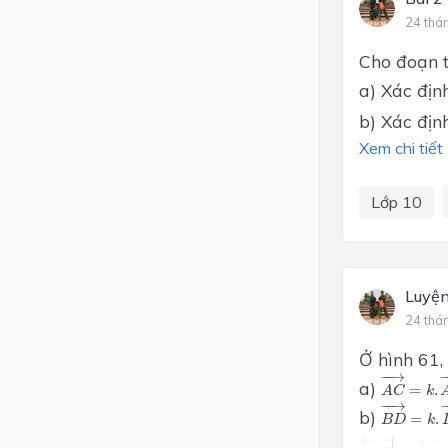
24 thá
Cho đoạn 
a) Xác đị
b) Xác đị
Xem chi tiết
Lớp 10
Luyện
24 thá
Ở hình 61,
A
C
→
=
k
.
−
−
→
−
a)
=
.
A
C
k
B
D
→
=
k
.
−
−
−
→
b)
=
.
B
D
k