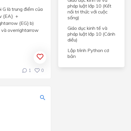
Giáo dục kinh tế và
pháp luật lớp 10 (Kết
i G là trung điểm của
nối tri thức với cuộc
ow {EA} +
sống)
ghtarrow {EG} b)
Giáo dục kinh tế và
 và overrightarrow
pháp luật lớp 10 (Cánh
diều)
Lập trình Python cơ
bản
1
0