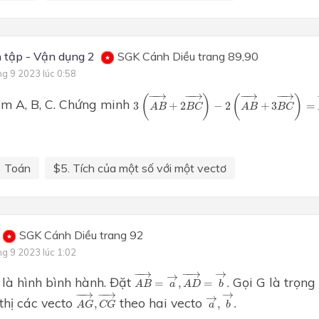
 tập - Vận dụng 2
SGK Cánh Diều trang 89,90
ng 9 2023 lúc 0:58
3
(
A
B
→
+
2
B
C
→
)
−
2
(
A
B
→
+
3
B
C
→
)
=
−
−
→
−
−
→
−
−
→
−
−
→
(
)
(
)
ểm A, B, C. Chứng minh
3
+
2
−
2
+
3
=
A
B
B
C
A
B
B
C
Toán
$5. Tích của một số với một vectơ
SGK Cánh Diều trang 92
ng 9 2023 lúc 1:02
A
B
→
=
a
→
,
A
D
→
=
b
→
.
−
−
→
−
−
→
→
→
là hình bình hành. Đặt
Gọi G là trọng
=
,
=
.
A
B
a
A
D
b
A
G
→
,
C
G
→
a
→
,
b
→
.
−
−
→
−
−
→
→
→
thị các vecto
theo hai vecto
,
,
.
A
G
C
G
a
b