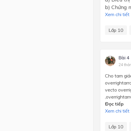
b) Chứng m
Xem chi tiết
Lớp 10
Bài 4
24 thá
Cho tam giá
overrightarr
vecto overri
,overrightar
Đọc tiếp
Xem chi tiết
Lớp 10