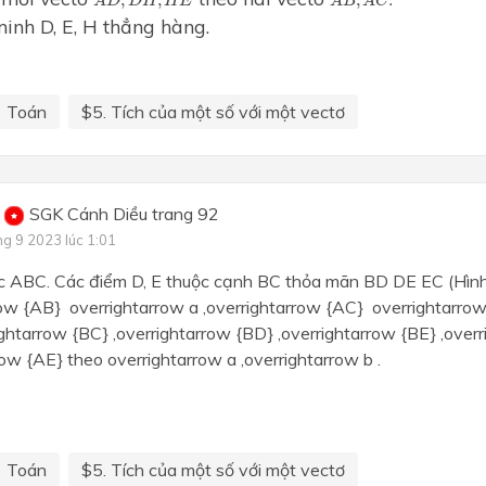
,
,
,
.
A
D
D
H
H
E
A
B
A
C
inh D, E, H thẳng hàng.
Toán
$5. Tích của một số với một vectơ
SGK Cánh Diều trang 92
ng 9 2023 lúc 1:01
c ABC. Các điểm D, E thuộc cạnh BC thỏa mãn BD DE EC (Hình 
ow {AB} overrightarrow a ,overrightarrow {AC} overrightarrow 
ghtarrow {BC} ,overrightarrow {BD} ,overrightarrow {BE} ,over
row {AE} theo overrightarrow a ,overrightarrow b .
Toán
$5. Tích của một số với một vectơ