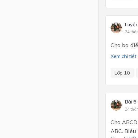
Luyện
24 thá
Cho ba đi
Xem chi tiết
Lớp 10
Bài 6
24 thá
Cho ABCD 
ABC. Biểu 