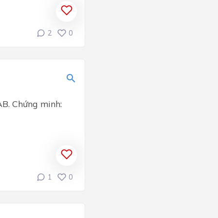
2
0
AB. Chứng minh:
1
0