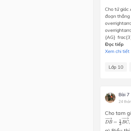
Cho tứ giác 
đoạn thẳng 
overrightar
overrightar
{AG} frac{3
Đọc tiếp
Xem chi tiết
Lớp 10
Bài 7
24 thá
Cho tam gi
D
B
→
=
1
3
B
−
−
→
−
−
→
1
=
,
D
B
B
C
3
a) Biểu th