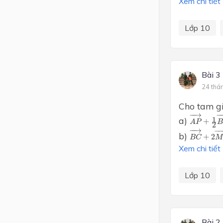
Xem chi tiết
Lớp 10
Bài 3
24 thá
Cho tam gi
A
P
→
+
1
−
−
→
−
−
a)
1
+
A
P
B
2
B
C
→
+
2
−
−
→
−
−
b)
+
2
B
C
M
Xem chi tiết
Lớp 10
Bài 2