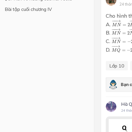
24 thá
Bài tập cuối chương IV
Lớp 4
Cho hình t
M
N
→
=
2
−
Lớp 3
−
−−
→
A.
=
2
M
N
M
N
→
=
2
−
−−
→
−
Lớp 2
B.
=
2
M
N
M
N
→
=
−
−
−−
→
C.
=
−
Lớp 1
M
N
M
Q
→
=
−
−
−
→
D.
=
−
M
Q
Lớp 10
Hà Q
24 thá