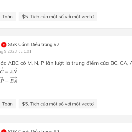
Toán
$5. Tích của một số với một vectơ
SGK Cánh Diều trang 92
ng 9 2023 lúc 1:01
ác ABC có M, N, P lần lượt là trung điểm của BC, CA, 
2
B
C
→
=
A
N
→
→
−
−
→
=
C
A
N
M
P
→
=
B
A
→
−
−
→
→
=
P
B
A
Toán
$5. Tích của một số với một vectơ
SGK Cánh Diều trang 92