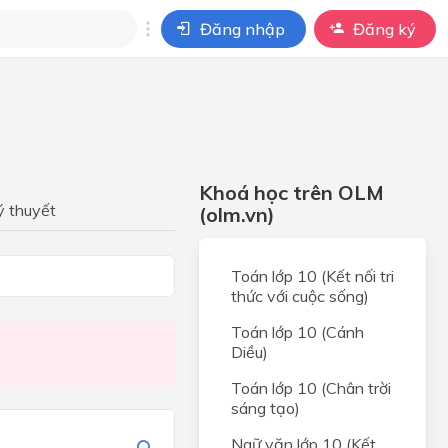
Đăng nhập
Đăng ký
i
ho câu hỏi của
BÀI HỌC
Khoá học trên OLM
c.
ý thuyết
(olm.vn)
hợp
Toán lớp 10 (Kết nối tri
hợp
thức với cuộc sống)
 HỢP
Toán lớp 10 (Cánh
Diều)
 và
t hai
Toán lớp 10 (Chân trời
sáng tạo)
 và
Ngữ văn lớp 10 (Kết