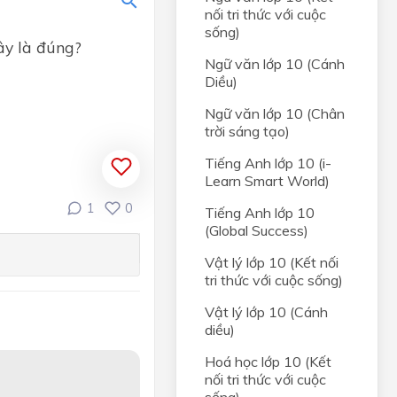
t hai
nối tri thức với cuộc
sống)
ây là đúng?
 và
Ngữ văn lớp 10 (Cánh
t hai
Diều)
Ngữ văn lớp 10 (Chân
NHẤT
trời sáng tạo)
Tiếng Anh lớp 10 (i-
ị
Learn Smart World)
ong
1
0
Tiếng Anh lớp 10
(Global Success)
và đồ
Vật lý lớp 10 (Kết nối
tri thức với cuộc sống)
, HỆ
Vật lý lớp 10 (Cánh
diều)
rong
Hoá học lớp 10 (Kết
nối tri thức với cuộc