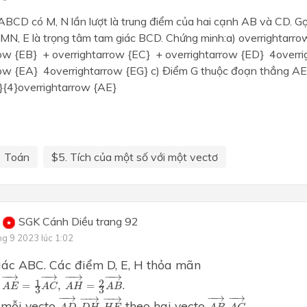
ABCD có M, N lần lượt là trung điểm của hai cạnh AB và CD. Gọ
MN, E là trọng tâm tam giác BCD. Chứng minh:a) overrightarr
row {EB} + overrightarrow {EC} + overrightarrow {ED} 4overri
row {EA} 4overrightarrow {EG} c) Điểm G thuộc đoạn thẳng AE
}{4}overrightarrow {AE}
Toán
$5. Tích của một số với một vectơ
SGK Cánh Diều trang 92
ng 9 2023 lúc 1:02
ác ABC. Các điểm D, E, H thỏa mãn
C
→
,
A
E
→
=
1
3
A
C
→
,
A
H
→
=
2
3
A
B
→
.
−
−
→
−
−
→
−
−
→
−
−
→
1
2
=
,
=
.
A
E
A
C
A
H
A
B
3
3
A
D
→
,
D
H
→
,
H
E
→
A
B
→
,
A
C
→
.
−
−
→
−
−
→
−
−
→
−
−
→
−
−
→
ị mỗi vecto
theo hai vecto