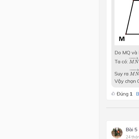
Do MQ và 
M
N
−
−−
→
Ta có:
M
N
M
N
−
−−
→
Suy ra
M
N
Vậy chọn C
Đúng
1
B
Bài 5
24 thá