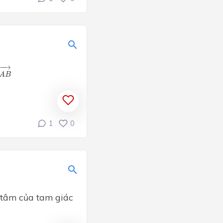
A
B
→
−
−
→
A
B
1
0
 tâm của tam giác