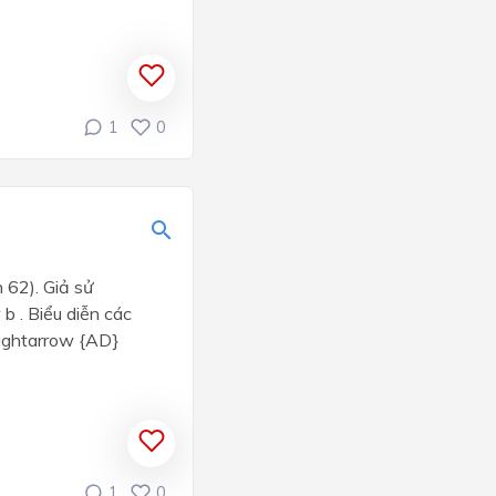
1
0
62). Giả sử
b . Biểu diễn các
rightarrow {AD}
1
0