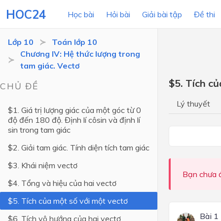
HOC24
Học bài
Hỏi bài
Giải bài tập
Đề thi
Lớp 10
Toán lớp 10
Chương IV: Hệ thức lượng trong
tam giác. Vectơ
LỚP HỌC
MÔN
$5. Tích c
CHỦ ĐỀ
Lớp 12
Lý thuyết
$1. Giá trị lượng giác của một góc từ 0
Lớp 11
độ đến 180 độ. Định lí côsin và định lí
sin trong tam giác
Lớp 10
$2. Giải tam giác. Tính diện tích tam giác
Lớp 9
$3. Khái niệm vectơ
Lớp 8
Bạn chưa đ
$4. Tổng và hiệu của hai vectơ
Lớp 7
$5. Tích của một số với một vectơ
Lớp 6
Bài 1
$6. Tích vô hướng của hai vectơ
Lớp 5