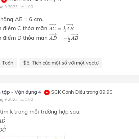
ng 9 2023 lúc 1:00
thẳng AB = 6 cm.
A
C
→
=
1
2
A
B
→
−
−
→
−
−
→
nh điểm C thỏa mãn
1
=
A
C
A
B
2
A
D
→
=
−
1
2
A
B
→
−
−
→
−
−
→
nh điểm D thỏa mãn
1
=
−
A
D
A
B
2
Toán
$5. Tích của một số với một vectơ
 tập - Vận dụng 4
SGK Cánh Diều trang 89,90
ng 9 2023 lúc 1:00
 tìm k trong mỗi trường hợp sau:
A
D
→
−
→
A
D
D
C
→
−
→
D
C