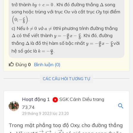
Δ
b
y
+
c
=
0
trở thành
. Khi đó đường thẳng
song
+
=
0
Δ
b
y
c
O
x
O
y
song hoặc trùng với trục
và cắt trục
tại điểm
O
x
O
y
(
0
;
−
c
b
)
(
)
.
c
0
;
−
b
b
≠
0
a
≠
0
c) Nếu
và
thì phương trình đường thẳng
≠
0
≠
0
b
a
y
=
−
a
b
x
−
c
b
Δ
có thể viết thành
. Khi đó, đường
c
a
Δ
=
−
−
y
x
b
b
y
=
−
a
b
x
−
c
b
Δ
thẳng
là đồ thị hàm số bậc nhất
vời
c
a
Δ
=
−
−
y
x
b
b
k
=
−
a
b
hệ số góc là
.
a
=
−
k
b
Đúng
0
Bình luận (0)
CÁC CÂU HỎI TƯƠNG TỰ
Hoạt động 1
SGK Cánh Diều trang
73,74
29 tháng 9 2023 lúc 23:20
Trong mặt phẳng toạ độ Oxy, cho đường thẳng
u
→
≠
0
→
u
→
→
→
→
Δ