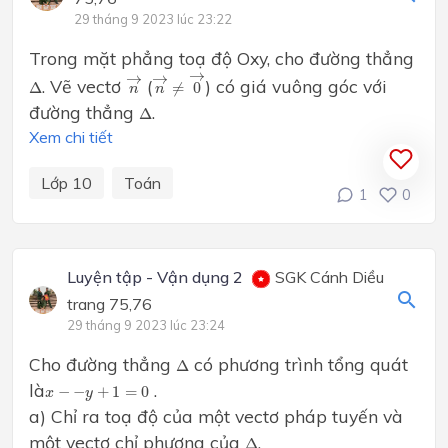
29 tháng 9 2023 lúc 23:22
Trong mặt phẳng toạ độ Oxy, cho đường thẳng
n
→
≠
0
→
n
→
→
→
→
Δ
. Vẽ vectơ
(
) có giá vuông góc với
Δ
≠
0
n
n
Δ
đường thẳng
.
Δ
Xem chi tiết
Lớp 10
Toán
1
0
Luyện tập - Vận dụng 2
SGK Cánh Diều
trang 75,76
29 tháng 9 2023 lúc 23:24
Δ
Cho đường thẳng
có phương trình tổng quát
Δ
x
−
−
y
+
1
=
0
là
.
−
−
+
1
=
0
x
y
a) Chỉ ra toạ độ của một vectơ pháp tuyến và
Δ
một vectơ chỉ phương của
.
Δ