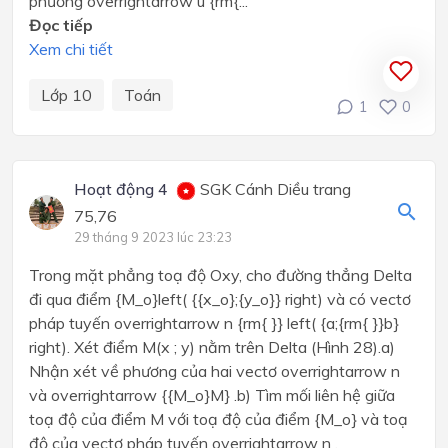
phương overrightarrow u {rm{...
Đọc tiếp
Xem chi tiết
Lớp 10
Toán
1
0
Hoạt động 4
SGK Cánh Diều trang
75,76
29 tháng 9 2023 lúc 23:23
Trong mặt phẳng toạ độ Oxy, cho đường thẳng Delta
đi qua điểm {M_o}left( {{x_o};{y_o}} right) và có vectơ
pháp tuyến overrightarrow n {rm{ }} left( {a;{rm{ }}b}
right). Xét điểm M(x ; y) nằm trên Delta (Hình 28).a)
Nhận xét về phương của hai vectơ overrightarrow n
và overrightarrow {{M_o}M} .b) Tìm mối liên hệ giữa
toạ độ của điểm M với toạ độ của điểm {M_o} và toạ
độ của vectơ pháp tuyến overrightarrow n .