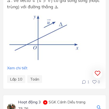
. Vẽ vectơ
(
) có giá song song (hoặc
Δ
≠
0
u
u
Δ
trùng) với đường thẳng
.
Δ
Xem chi tiết
Lớp 10
Toán
1
0
Hoạt động 3
SGK Cánh Diều trang
75,76