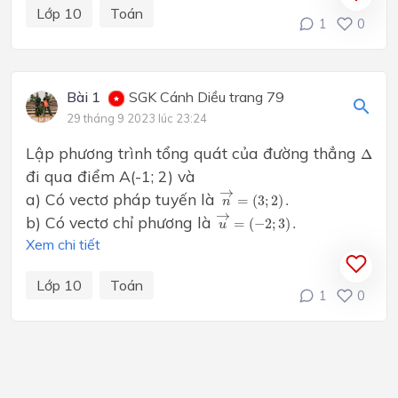
Lớp 10
Toán
1
0
Bài 1
SGK Cánh Diều trang 79
29 tháng 9 2023 lúc 23:24
Δ
Lập phương trình tổng quát của đường thẳng
Δ
đi qua điểm A(-1; 2) và
n
→
=
(
3
;
2
)
.
→
a) Có vectơ pháp tuyến là
=
(
3
;
2
)
.
n
u
→
=
(
−
2
;
3
)
.
→
b) Có vectơ chỉ phương là
=
(
−
2
;
3
)
.
u
Xem chi tiết
Lớp 10
Toán
1
0