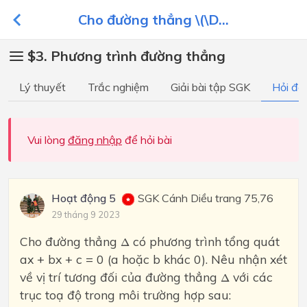
Cho đường thẳng \(\D...
$3. Phương trình đường thẳng
Lý thuyết
Trắc nghiệm
Giải bài tập SGK
Hỏi đá
Vui lòng
đăng nhập
để hỏi bài
Hoạt động 5
SGK Cánh Diều trang 75,76
29 tháng 9 2023
Δ
Cho đường thẳng
có phương trình tổng quát
Δ
ax + bx + c = 0 (a hoặc b khác 0). Nêu nhận xét
Δ
về vị trí tương đối của đường thẳng
với các
Δ
trục toạ độ trong môi trường hợp sau: