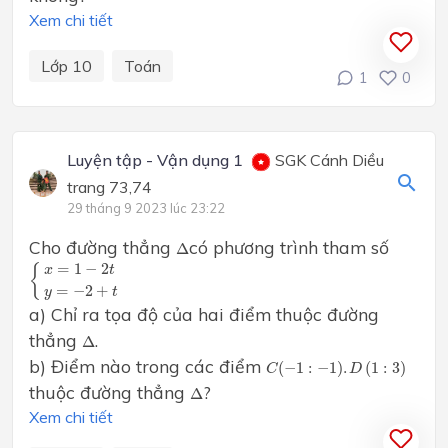
Xem chi tiết
Lớp 10
Toán
1
0
Luyện tập - Vận dụng 1
SGK Cánh Diều
trang 73,74
29 tháng 9 2023 lúc 23:22
Δ
Cho đường thẳng
có phương trình tham số
Δ
{
x
=
1
−
2
t
y
=
−
2
+
t
=
1
−
2
{
x
t
=
−
2
+
y
t
a) Chỉ ra tọa độ của hai điểm thuộc đường
Δ
thẳng
.
Δ
C
(
−
1
:
−
1
)
.
D
(
1
:
3
)
b) Điểm nào trong các điểm
(
−
1
:
−
1
)
.
(
1
:
3
)
C
D
Δ
thuộc đường thẳng
?
Δ
Xem chi tiết