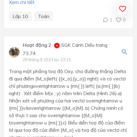
Xem chi tiết
Lớp 10
Toán
1
0
Hoạt động 2
SGK Cánh Diều trang
73,74
29 tháng 9 2023 lúc 23:21
Trong mặt phẳng toạ độ Oxy, cho đường thẳng Delta
đi qua điểm {M_o}left( {{x_o};{y_o}} right) và có vectơ
chỉ phươngoverrightarrow u {rm{ }} left( {a;{rm{ }}b}
right) . Xét điểm M(x ; y) nằm trên Delta (Hình 26).a)
Nhận xét về phương của hai vectơ overrightarrow u
{rm{ }}vàoverrightarrow {{M_o}M} .b) Chứng minh có
số thực t sao cho overrightarrow {{M_o}M}
toverrightarrow u {rm{ }}.c) Biểu diễn toạ độ của điểm
M qua toạ độ của điểm {M_o} và toạ độ của vectơ chỉ