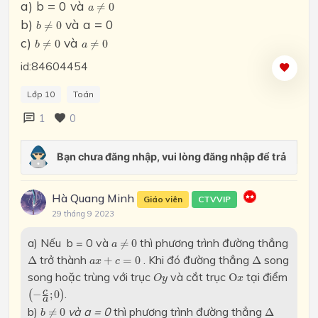
a
≠
0
a) b = 0 và
≠
0
a
b
≠
0
b)
và a = 0
≠
0
b
b
≠
0
a
≠
0
c)
và
≠
0
≠
0
b
a
id:84604454
Lớp 10
Toán
1
0
Hà Quang Minh
Giáo viên
CTVVIP
29 tháng 9 2023
a
≠
0
a) Nếu b = 0 và
thì phương trình đường thẳng
≠
0
a
Δ
Δ
a
x
+
c
=
0
trở thành
. Khi đó đường thẳng
song
Δ
+
=
0
Δ
a
x
c
O
x
O
y
song hoặc trùng với trục
và cắt trục
tại điểm
O
O
y
x
(
−
c
a
;
0
)
.
c
(
−
;
0
)
a
b
≠
0
Δ
b)
và a = 0
thì phương trình đường thẳng
≠
0
Δ
b