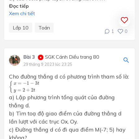
Đọc tiếp
Xem chi tiết
Lớp 10
Toán
1
0
Bài 3
SGK Cánh Diều trang 80
29 tháng 9 2023 lúc 23:25
Cho đường thẳng d có phương trình tham số là:
{
x
=
−
1
−
3
t
y
=
2
+
2
t
=
−
1
−
3
{
x
t
=
2
+
2
y
t
a) Lập phương trình tổng quát của đường
thẳng d.
b) Tìm toạ độ giao điểm của đường thẳng d
lần lượt với các trục Ox, Oy.
c) Đường thẳng d có đi qua điểm M(-7; 5) hay
không?