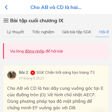
Cho AB và CD là hai...
Bài tập cuối chương IX
Lý thuyết
Trắc nghiệm
Giải bài tập SGK
Hỏi đá
Vui lòng
đăng nhập
để hỏi bài
Bài 2
SGK Chân trời sáng tạo trang 73
27 tháng 9 2023
Cho AB và CD là hai dây cung vuông góc tại E
của đường tròn (O) .Vẽ hình chữ nhật AECF.
Dùng phương pháp tọa độ mặt phẳng để
chứng minh EF vuông góc với DB.