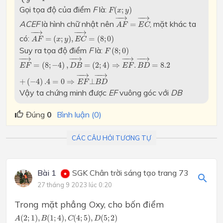
F
(
x
;
y
)
Gọi tọa độ của điểm
F
là:
(
;
)
F
x
y
A
F
→
=
E
C
→
−
−
→
−
−
→
ACEF
là hình chữ nhật nên
, mặt khác ta
=
A
F
E
C
A
F
→
=
(
x
;
y
)
,
E
C
→
=
(
8
;
0
)
−
−
→
−
−
→
có:
=
(
;
)
,
=
(
8
;
0
)
A
F
x
y
E
C
F
(
8
;
0
)
Suy ra tọa độ điểm
F
là:
(
8
;
0
)
F
E
F
→
=
(
8
;
−
4
)
,
D
B
→
=
(
2
;
4
)
⇒
E
F
→
.
B
D
→
=
8.2
+
(
−
4
)
.4
=
0
⇒
E
F
−
−
→
−
−
→
−
−
→
−
−
→
=
(
8
;
−
4
)
,
=
(
2
;
4
)
⇒
.
=
8.2
E
F
D
B
E
F
B
D
−
−
→
−
−
→
+
(
−
4
)
.4
=
0
⇒
⊥
E
F
B
D
Vậy ta chứng minh được
E
F
vuông góc với
DB
Đúng
0
Bình luận (0)
CÁC CÂU HỎI TƯƠNG TỰ
Bài 1
SGK Chân trời sáng tạo trang 73
27 tháng 9 2023 lúc 0:20
Trong mặt phẳng Oxy, cho bốn điểm
A
(
2
;
1
)
,
B
(
1
;
4
)
,
C
(
4
;
5
)
,
D
(
5
;
2
)
(
2
;
1
)
,
(
1
;
4
)
,
(
4
;
5
)
,
(
5
;
2
)
A
B
C
D