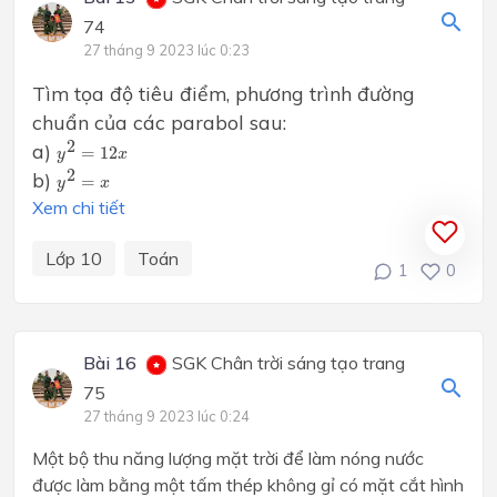
74
27 tháng 9 2023 lúc 0:23
Tìm tọa độ tiêu điểm, phương trình đường
chuẩn của các parabol sau:
y
2
=
12
x
2
a)
=
12
y
x
y
2
=
x
2
b)
=
y
x
Xem chi tiết
Lớp 10
Toán
1
0
Bài 16
SGK Chân trời sáng tạo trang
75
27 tháng 9 2023 lúc 0:24
Một bộ thu năng lượng mặt trời để làm nóng nước
được làm bằng một tấm thép không gỉ có mặt cắt hình