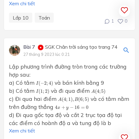
Xem chi tiết
Lớp 10
Toán
1
0
Bài 7
SGK Chân trời sáng tạo trang 74
27 tháng 9 2023 lúc 0:21
Lập phương trình đường tròn trong các trường
hợp sau:
I
(
−
2
;
4
)
a) Có tâm
và bán kính bằng 9
(
−
2
;
4
)
I
I
(
1
;
2
)
A
(
4
;
5
)
b) Có tâm
và đi qua điểm
(
1
;
2
)
(
4
;
5
)
I
A
A
(
4
;
1
)
,
B
(
6
;
5
)
c) Đi qua hai điểm
và có tâm nằm
(
4
;
1
)
,
(
6
;
5
)
A
B
4
x
+
y
−
16
=
0
trên đường thẳng
4
+
−
16
=
0
x
y
d) Đi qua gốc tọa độ và cắt 2 trục tọa độ tại
các điểm có hoành độ a và tung độ là b
Xem chi tiết