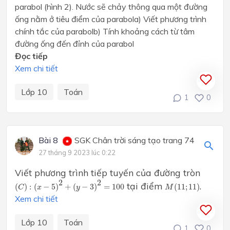
parabol (hình 2). Nước sẽ chảy thông qua một đường
ống nằm ở tiêu điểm của parabola) Viết phương trình
chính tắc của parabolb) Tính khoảng cách từ tâm
đường ống đến đỉnh của parabol
Đọc tiếp
Xem chi tiết
Lớp 10
Toán
1
0
Bài 8
SGK Chân trời sáng tạo trang 74
27 tháng 9 2023 lúc 0:22
Viết phương trình tiếp tuyến của đường tròn
(
C
)
:
(
x
−
5
)
2
+
(
y
−
3
)
2
=
100
M
(
11
;
11
)
2
2
tại điểm
.
(
)
:
(
−
5
)
+
(
−
3
)
=
100
(
11
;
11
)
C
x
y
M
Xem chi tiết
Lớp 10
Toán
1
0