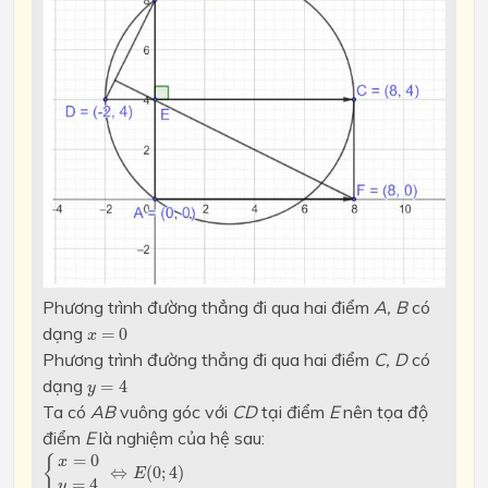
Phương trình đường thẳng đi qua hai điểm
A, B
có
x
=
0
dạng
=
0
x
Phương trình đường thẳng đi qua hai điểm
C, D
có
y
=
4
dạng
=
4
y
Ta có
AB
vuông góc với
CD
tại điểm
E
nên tọa độ
điểm
E
là nghiệm của hệ sau:
{
x
=
0
y
=
4
⇔
E
(
0
;
4
)
=
0
{
x
⇔
(
0
;
4
)
E
=
4
y