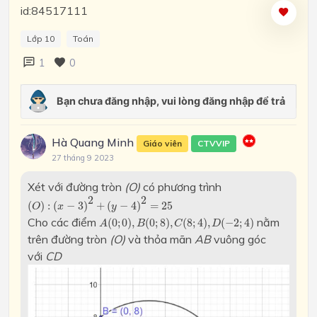
id:84517111
Lớp 10
Toán
1
0
Hà Quang Minh
Giáo viên
CTVVIP
27 tháng 9 2023
Xét với đường tròn
(O)
có phương trình
(
O
)
:
(
x
−
3
)
2
+
(
y
−
4
)
2
=
25
2
2
(
)
:
(
−
3
)
+
(
−
4
)
=
25
O
x
y
A
(
0
;
0
)
,
B
(
0
;
8
)
,
C
(
8
;
4
)
,
D
(
−
2
;
4
)
Cho các điểm
nằm
(
0
;
0
)
,
(
0
;
8
)
,
(
8
;
4
)
,
(
−
2
;
4
)
A
B
C
D
trên đường tròn
(O)
và thỏa mãn
AB
vuông góc
với
CD