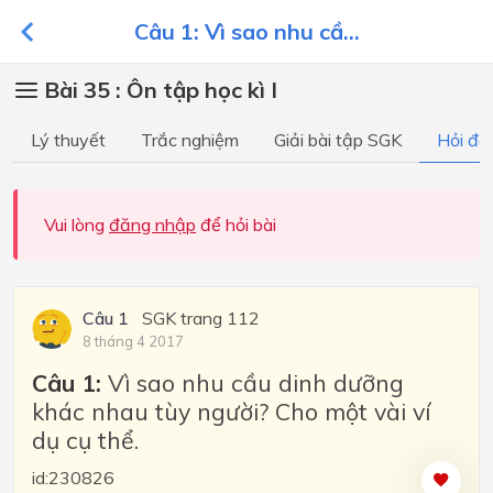
Câu 1: Vì sao nhu cầ...
Bài 35 : Ôn tập học kì I
Lý thuyết
Trắc nghiệm
Giải bài tập SGK
Hỏi đá
Vui lòng
đăng nhập
để hỏi bài
Câu 1
SGK trang 112
8 tháng 4 2017
Câu 1:
Vì sao nhu cầu dinh dưỡng
khác nhau tùy người? Cho một vài ví
dụ cụ thể.
id:230826