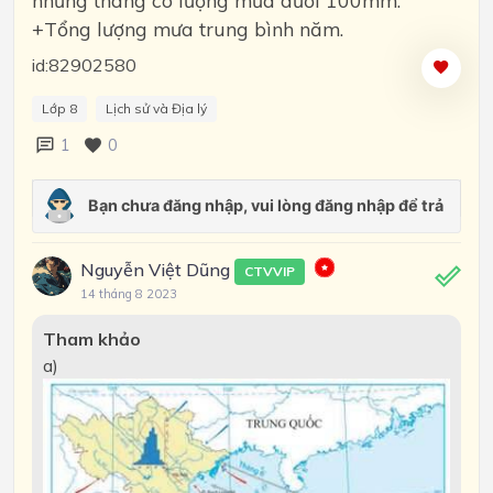
+Tổng lượng mưa trung bình năm.
id:82902580
Lớp 8
Lịch sử và Địa lý
1
0
Nguyễn Việt Dũng
CTVVIP
14 tháng 8 2023
Tham khảo
a)