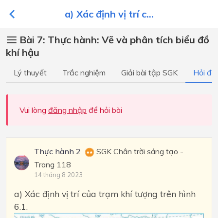
a) Xác định vị trí c...
Bài 7: Thực hành: Vẽ và phân tích biểu đồ
khí hậu
Lý thuyết
Trắc nghiệm
Giải bài tập SGK
Hỏi đá
Vui lòng
đăng nhập
để hỏi bài
Thực hành 2
SGK Chân trời sáng tạo -
Trang 118
14 tháng 8 2023
a) Xác định vị trí của trạm khí tượng trên hình
6.1.