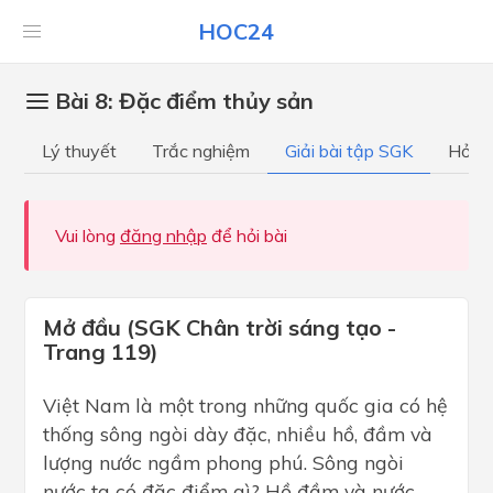
HOC24
Bài 8: Đặc điểm thủy sản
Lý thuyết
Trắc nghiệm
Giải bài tập SGK
Hỏi đ
Vui lòng
đăng nhập
để hỏi bài
Mở đầu (SGK Chân trời sáng tạo -
Trang 119)
Việt Nam là một trong những quốc gia có hệ
thống sông ngòi dày đặc, nhiều hồ, đầm và
lượng nước ngầm phong phú. Sông ngòi
nước ta có đặc điểm gì? Hồ đầm và nước