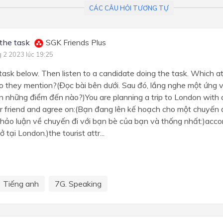
Review 2
CÁC CÂU HỎI TƯƠNG TỰ
the task
SGK Friends Plus
g 2 2023 lúc 19:25
task below. Then listen to a candidate doing the task. Which a
o they mention?(Đọc bài bên dưới. Sau đó, lắng nghe một ứng v
 những điểm đến nào?)You are planning a trip to London with a
ur friend and agree on:(Bạn đang lên kế hoạch cho một chuyến
Thảo luận về chuyến đi với bạn bè của bạn và thống nhất:)acc
tại London.)the tourist attr...
Tiếng anh
7G. Speaking