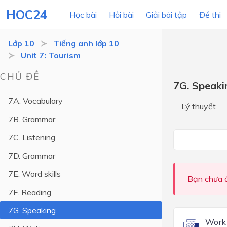
HOC24
Học bài
Hỏi bài
Giải bài tập
Đề thi
Lớp 10
Tiếng anh lớp 10
Unit 7: Tourism
LỚP HỌC
MÔN
CHỦ ĐỀ
7G. Speaki
Lớp 12
7A. Vocabulary
Lý thuyết
Lớp 11
7B. Grammar
Lớp 10
7C. Listening
Lớp 9
7D. Grammar
Lớp 8
7E. Word skills
Bạn chưa đ
Lớp 7
7F. Reading
Lớp 6
7G. Speaking
Work 
Lớp 5