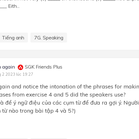
__ Eith...
Tiếng anh
7G. Speaking
n again
SGK Friends Plus
g 2 2023 lúc 19:27
again and notice the intonation of the phrases for maki
ses from exercise 4 and 5 did the speakers use?
và để ý ngữ điệu của các cụm từ để đưa ra gợi ý. Ngườ
từ nào trong bài tập 4 và 5?)