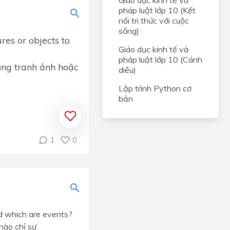
Giáo dục kinh tế và
pháp luật lớp 10 (Kết
nối tri thức với cuộc
sống)
res or objects to
Giáo dục kinh tế và
pháp luật lớp 10 (Cánh
ụng tranh ảnh hoặc
diều)
Lập trình Python cơ
bản
1
0
nd which are events?
 nào chỉ sự