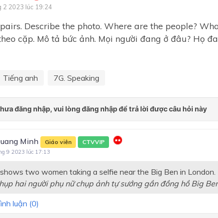
g 2 2023 lúc 19:24
Unit 9. Types of Clothing
 pairs. Describe the photo. Where are the people? Wha
Unit 10: Lifestyles
theo cặp. Mô tả bức ảnh. Mọi người đang ở đâu? Họ đa
Unit 11. Achievements
Unit 12. Decisions
Tiếng anh
7G. Speaking
Grammar Reference
Unit 1: Family life
Unit 2: Humans and the
environment
uang Minh
Giáo viên
CTVVIP
Unit 3: Music
ng 9 2023 lúc 17:13
Review 1
shows two women taking a selfie near the Big Ben in London.
hụp hai người phụ nữ chụp ảnh tự sướng gần đồng hồ Big Ben
Unit 4: For a better commun
Unit 5: Inventions
ình luận (
0
)