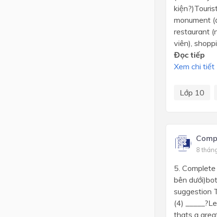
kiện?)Tourist
monument (đà
restaurant (
viên), shoppin
Đọc tiếp
Xem chi tiết
Lớp 10
Compl
8 thán
5. Complete
bên dưới)bot
suggestion T
(4) _____?Le
thats a grea