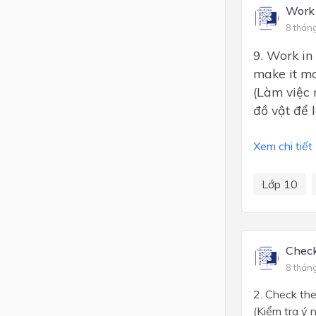
Work 
8 thán
9. Work in 
make it mo
(Làm việc 
đồ vật để 
Xem chi tiết
Lớp 10
Check
8 thán
2. Check the
(Kiểm tra ý 