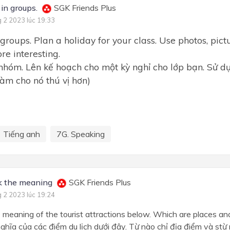
in groups.
SGK Friends Plus
g 2 2023 lúc 19:33
groups. Plan a holiday for your class. Use photos, pictu
re interesting.
nhóm. Lên kế hoạch cho một kỳ nghỉ cho lớp bạn. Sử d
làm cho nó thú vị hơn)
Tiếng anh
7G. Speaking
 the meaning
SGK Friends Plus
g 2 2023 lúc 19:24
 meaning of the tourist attractions below. Which are places a
nghĩa của các điểm du lịch dưới đây. Từ nào chỉ địa điểm và stừ