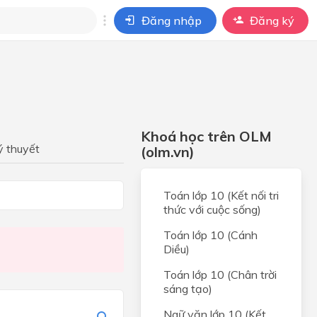
Đăng nhập
Đăng ký
i
ho câu hỏi của
BÀI HỌC
Khoá học trên OLM
ý thuyết
(olm.vn)
Toán lớp 10 (Kết nối tri
thức với cuộc sống)
Toán lớp 10 (Cánh
Diều)
Toán lớp 10 (Chân trời
sáng tạo)
Ngữ văn lớp 10 (Kết