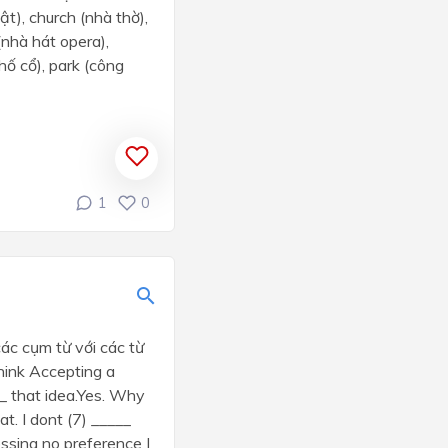
uật), church (nhà thờ),
(nhà hát opera),
hố cổ), park (công
1
0
ác cụm từ với các từ
hink Accepting a
__ that idea.Yes. Why
t. I dont (7) _____
essing no preference I