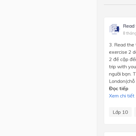
Read 
8 thán
3. Read the 
exercise 2 d
2 đề cập đến
trip with yo
người bạn. 
London(chỗ ở 
Đọc tiếp
Xem chi tiết
Lớp 10