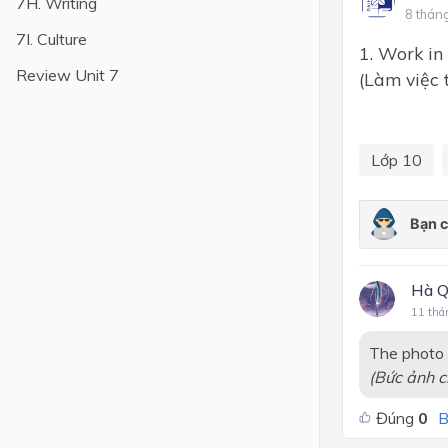
7H. Writing
8 thán
Lớp 4
7I. Culture
1. Work in
Lớp 3
Review Unit 7
(Làm việc 
Lớp 2
Lớp 1
Lớp 10
Hà Q
11 thá
The photo 
(Bức ảnh c
Đúng
0
B