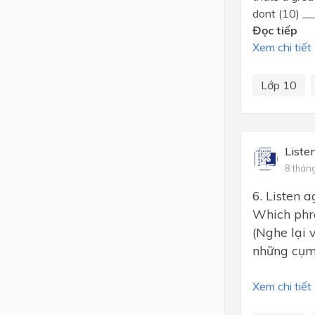
dont (10) ___
Đọc tiếp
Xem chi tiết
Lớp 10
Liste
8 thán
6. Listen 
Which phra
(Nghe lại 
những cụm 
Xem chi tiết