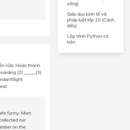
sống)
Giáo dục kinh tế và
pháp luật lớp 10 (Cánh
diều)
Lập trình Python cơ
bản
lần nữa. Hoàn thành
oarding (2) _____(3)
ndantflight
seat
quite funny. Mum
collected our
umber on the