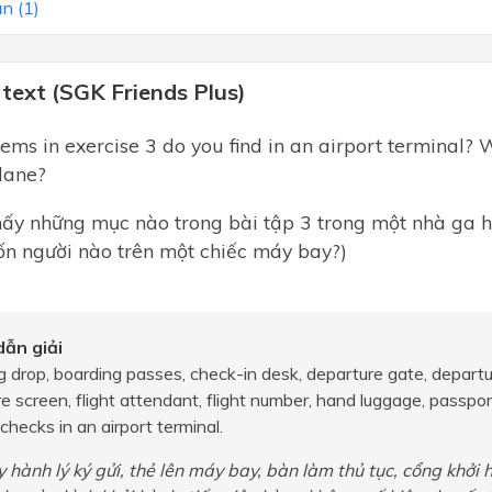
n (1)
text (SGK Friends Plus)
tems in exercise 3 do you find in an airport terminal?
plane?
hấy những mục nào trong bài tập 3 trong một nhà ga
ốn người nào trên một chiếc máy bay?)
ẫn giải
ag drop, boarding passes, check-in desk, departure gate, departu
e screen, flight attendant, flight number, hand luggage, passpor
 checks in an airport terminal.
y hành lý ký gửi, thẻ lên máy bay, bàn làm thủ tục, cổng khởi