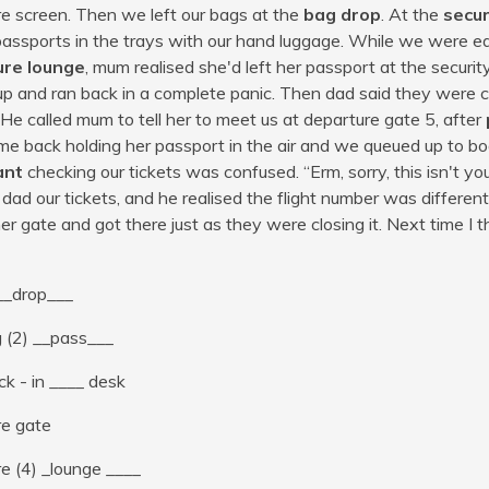
e screen. Then we left our bags at the
bag drop
. At the
secur
passports in the trays with our hand luggage. While we were ea
ure lounge
, mum realised she'd left her passport at the securi
p and ran back in a complete panic. Then dad said they were cal
He called mum to tell her to meet us at departure gate 5, after
 back holding her passport in the air and we queued up to bo
ant
checking our tickets was confused. “Erm, sorry, this isn't your
ad our tickets, and he realised the flight number was different
er gate and got there just as they were closing it. Next time I thin
__drop___
 (2) __pass___
ck - in ____ desk
re gate
e (4) _lounge ____