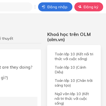
Đăng nhập
Đăng ký
i
ho câu hỏi của
Khoá học trên OLM
BÀI HỌC
ý thuyết
(olm.vn)
Toán lớp 10 (Kết nối tri
thức với cuộc sống)
t are they doing?
Toán lớp 10 (Cánh
Diều)
gì?)
Toán lớp 10 (Chân trời
sáng tạo)
Ngữ văn lớp 10 (Kết
nối tri thức với cuộc
sống)