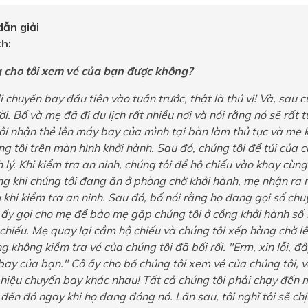
ẫn giải
h:
g cho tôi xem vé của bạn được không?
i chuyến bay đầu tiên vào tuần trước, thật là thú vị! Và, sau 
i. Bố và mẹ đã đi du lịch rất nhiều nơi và nói rằng nó sẽ rất t
ôi nhận thẻ lên máy bay của mình tại bàn làm thủ tục và mẹ 
g tôi trên màn hình khởi hành. Sau đó, chúng tôi để túi của ch
 lý. Khi kiểm tra an ninh, chúng tôi để hộ chiếu vào khay cùng
ong khi chúng tôi đang ăn ở phòng chờ khởi hành, mẹ nhận ra
 khi kiểm tra an ninh. Sau đó, bố nói rằng họ đang gọi số ch
 ấy gọi cho mẹ để bảo mẹ gặp chúng tôi ở cổng khởi hành số 
 chiếu. Mẹ quay lại cầm hộ chiếu và chúng tôi xếp hàng chờ l
g không kiểm tra vé của chúng tôi đã bối rối. "Erm, xin lỗi, đ
bay của bạn." Cô ấy cho bố chúng tôi xem vé của chúng tôi, 
 hiệu chuyến bay khác nhau! Tất cả chúng tôi phải chạy đến 
đến đó ngay khi họ đang đóng nó. Lần sau, tôi nghĩ tôi sẽ chị