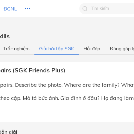
ĐGNL
Tìm kiếm câu trả lờ
ills
Tìm kiếm câu trả lời c
 HỌC
CHỦ ĐỀ / CHƯƠNG
bạn
Trắc nghiệm
Giải bài tập SGK
Hỏi đáp
Đóng góp l
airs (SGK Friends Plus)
 pairs. Describe the photo. Where are the family? Wha
theo cặp. Mô tả bức ảnh. Gia đình ở đâu? Họ đang làm 
ẫn giải