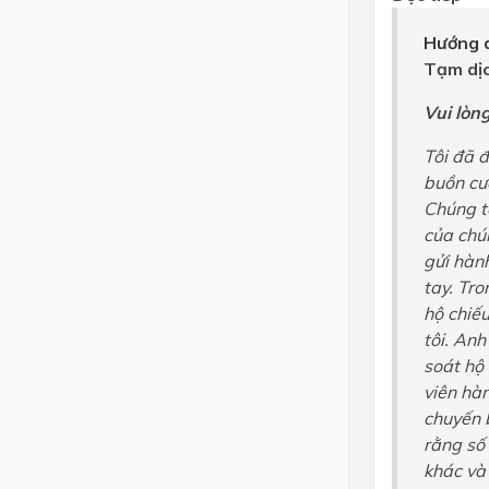
Hướng d
Tạm dịc
Vui lòn
Tôi đã đ
buồn cườ
Chúng t
của chún
gửi hành
tay. Tr
hộ chiếu
tôi. Anh
soát hộ
viên hàn
chuyến 
rằng số
khác và 