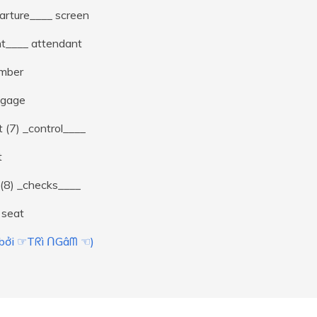
arture____ screen
ght____ attendant
umber
ggage
 (7) _control____
t
 (8) _checks____
seat
i bởi ☞Tᖇì ᑎGâᗰ ☜)