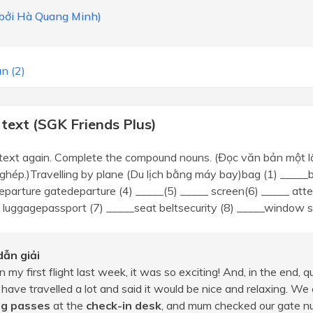
i bởi Hà Quang Minh)
n (2)
text (SGK Friends Plus)
 text again. Complete the compound nouns. (Đọc văn bản một 
ghép.)Travelling by plane (Du lịch bằng máy bay)bag (1) _____b
parture gatedeparture (4) _____(5) _____ screen(6) _____ atte
luggagepassport (7) _____seat beltsecurity (8) _____window 
ẫn giải
n my first flight last week, it was so exciting! And, in the end, 
have travelled a lot and said it would be nice and relaxing. We 
ng passes
at the
check-in desk
, and mum checked our gate n