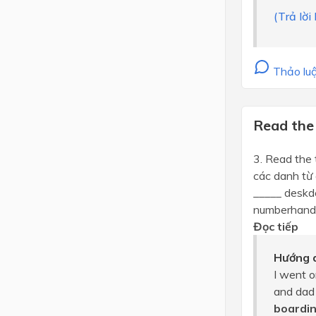
(Trả lờ
Thảo luậ
Read the 
3. Read the
các danh từ 
_____ deskde
numberhand 
Đọc tiếp
Hướng d
I went o
and dad 
boardi