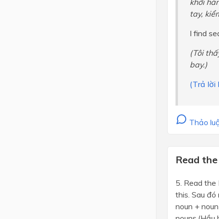
khởi hàn
tay, kiể
I find s
(Tôi thấ
bay.)
(Trả lờ
Thảo luậ
Read the
5. Read the 
this. Sau đó
noun + noun
nouns.(Hầu h