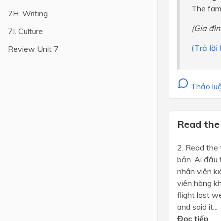
The fami
7H. Writing
Lớp 4
(Gia đì
7I. Culture
Lớp 3
(Trả lờ
Review Unit 7
Lớp 2
Lớp 1
Thảo luậ
Read the 
2. Read the 
bản. Ai đầu 
nhân viên ki
viên hàng kh
flight last 
and said it...
Đọc tiếp