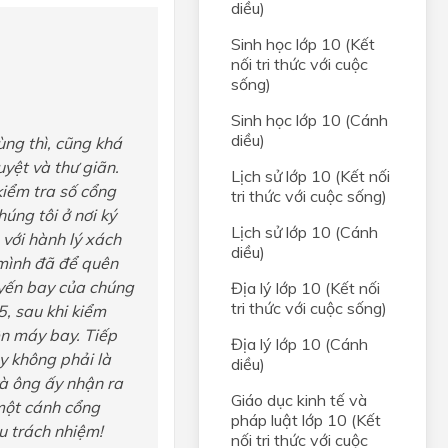
diều)
Sinh học lớp 10 (Kết
nối tri thức với cuộc
sống)
Sinh học lớp 10 (Cánh
diều)
cùng thì, cũng khá
uyệt và thư giãn.
Lịch sử lớp 10 (Kết nối
kiểm tra số cổng
tri thức với cuộc sống)
úng tôi ở nơi ký
Lịch sử lớp 10 (Cánh
 với hành lý xách
diều)
 mình đã để quên
uyến bay của chúng
Địa lý lớp 10 (Kết nối
tri thức với cuộc sống)
5, sau khi kiểm
ên máy bay. Tiếp
Địa lý lớp 10 (Cánh
ây không phải là
diều)
và ông ấy nhận ra
Giáo dục kinh tế và
một cánh cổng
pháp luật lớp 10 (Kết
u trách nhiệm!
nối tri thức với cuộc