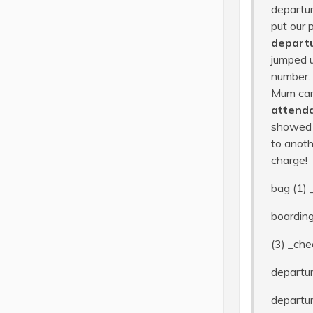
departur
put our 
depart
jumped u
number. 
Mum came
attend
showed d
to anoth
charge!
bag (1) 
boarding
(3) _che
departu
departur