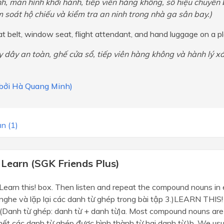
h, màn hình khởi hành, tiếp viên hàng không, số hiệu chuyến 
m soát hộ chiếu và kiểm tra an ninh trong nhà ga sân bay.)
eat belt, window seat, flight attendant, and hand luggage on a p
y dây an toàn, ghế cửa sổ, tiếp viên hàng không và hành lý x
i bởi Hà Quang Minh)
n (1)
 Learn (SGK Friends Plus)
Learn this! box. Then listen and repeat the compound nouns in
 nghe và lặp lại các danh từ ghép trong bài tập 3.)LEARN THI
(Danh từ ghép: danh từ + danh từ)a. Most compound nouns ar
ết các danh từ ghép được hình thành từ hai danh từ.)b. We usu