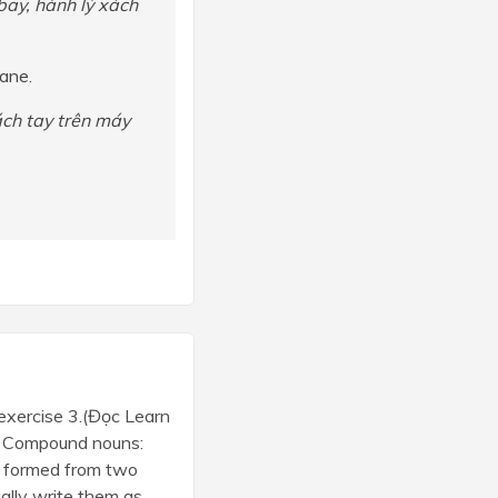
bay, hành lý xách
lane.
ách tay trên máy
 exercise 3.(Đọc Learn
S! Compound nouns:
e formed from two
ally write them as