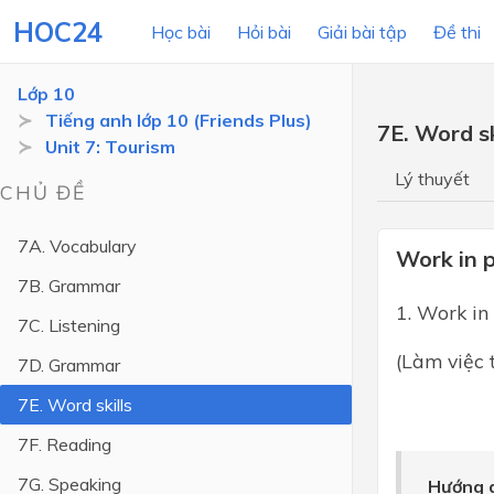
HOC24
Học bài
Hỏi bài
Giải bài tập
Đề thi
Lớp 10
Tiếng anh lớp 10 (Friends Plus)
7E. Word sk
Unit 7: Tourism
LỚP HỌC
MÔN
Lý thuyết
CHỦ ĐỀ
Lớp 12
7A. Vocabulary
Lớp 11
Work in p
7B. Grammar
Lớp 10
1. Work in
7C. Listening
Lớp 9
(Làm việc 
7D. Grammar
Lớp 8
7E. Word skills
Lớp 7
7F. Reading
Lớp 6
7G. Speaking
Hướng d
Lớp 5