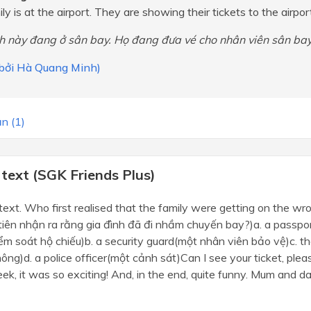
ly is at the airport. They are showing their tickets to the airport
nh này đang ở sân bay. Họ đang đưa vé cho nhân viên sân bay
i bởi Hà Quang Minh)
n (1)
text (SGK Friends Plus)
text. Who first realised that the family were getting on the wr
tiên nhận ra rằng gia đình đã đi nhầm chuyến bay?)a. a passpor
ểm soát hộ chiếu)b. a security guard(một nhân viên bảo vệ)c. th
ông)d. a police officer(một cảnh sát)Can I see your ticket, plea
week, it was so exciting! And, in the end, quite funny. Mum and da