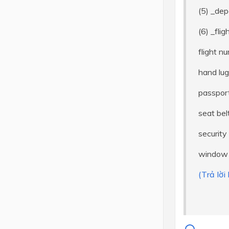
(5) _dep
(6) _fli
flight n
hand lu
passport
seat bel
security
window 
(Trả lờ