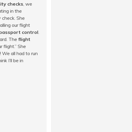
ity checks
, we
ting in the
ty check. She
ling our flight
passport control
.
ard. The
flight
 flight.” She
! We all had to run
k I’ll be in