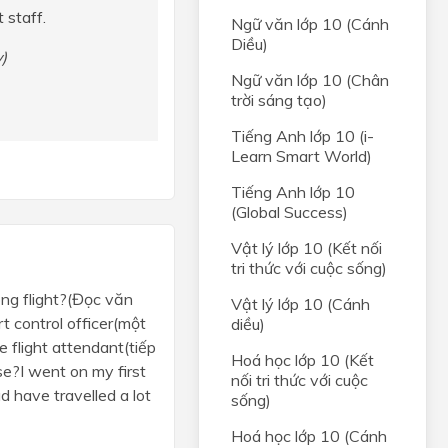
 staff.
Ngữ văn lớp 10 (Cánh
Diều)
)
Ngữ văn lớp 10 (Chân
trời sáng tạo)
Tiếng Anh lớp 10 (i-
Learn Smart World)
Tiếng Anh lớp 10
(Global Success)
Vật lý lớp 10 (Kết nối
tri thức với cuộc sống)
ong flight?(Đọc văn
Vật lý lớp 10 (Cánh
t control officer(một
diều)
e flight attendant(tiếp
Hoá học lớp 10 (Kết
se?I went on my first
nối tri thức với cuộc
d have travelled a lot
sống)
Hoá học lớp 10 (Cánh