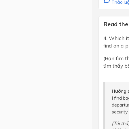
Thảo luậ
Read the 
4. Which i
find on a 
(Bạn tìm t
tìm thấy b
Hướng d
I find b
departur
security
(Tôi thấ