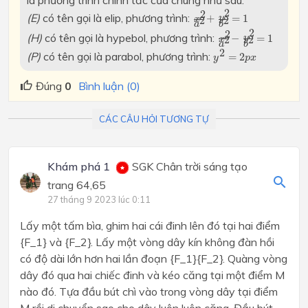
x
2
a
2
+
y
2
b
2
=
1
2
2
(E)
có tên gọi là elip, phương trình:
+
=
1
y
2
2
x
a
b
x
2
a
2
−
y
2
b
2
=
1
2
2
(H)
có tên gọi là hypebol, phương trình:
−
=
1
y
2
2
x
a
b
y
2
=
2
p
x
2
(P)
có tên gọi là parabol, phương trình:
=
2
y
p
x
Đúng
0
Bình luận (0)
CÁC CÂU HỎI TƯƠNG TỰ
Khám phá 1
SGK Chân trời sáng tạo
trang 64,65
27 tháng 9 2023 lúc 0:11
Lấy một tấm bìa, ghim hai cái đinh lên đó tại hai điểm
{F_1} và {F_2}. Lấy một vòng dây kín không đàn hồi
có độ dài lớn hơn hai lần đoạn {F_1}{F_2}. Quàng vòng
dây đó qua hai chiếc đinh và kéo căng tại một điểm M
nào đó. Tựa đầu bút chì vào trong vòng dây tại điểm