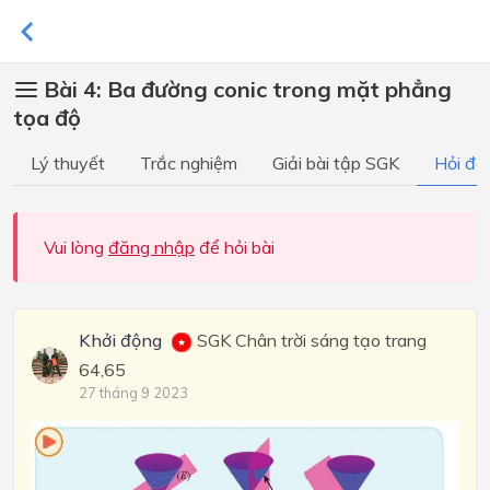
Bài 4: Ba đường conic trong mặt phẳng
tọa độ
Lý thuyết
Trắc nghiệm
Giải bài tập SGK
Hỏi đá
Vui lòng
đăng nhập
để hỏi bài
Khởi động
SGK Chân trời sáng tạo trang
64,65
27 tháng 9 2023