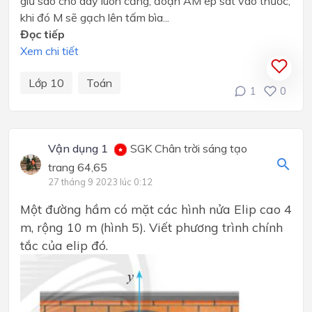
giữ sao cho dây luôn căng, đoạn AM ép sát vào thước,
khi đó M sẽ gạch lên tấm bìa...
Đọc tiếp
Xem chi tiết
Lớp 10
Toán
1
0
Vận dụng 1
SGK Chân trời sáng tạo
trang 64,65
27 tháng 9 2023 lúc 0:12
Một đường hầm có mặt các hình nửa Elip cao 4
m, rộng 10 m (hình 5). Viết phương trình chính
tắc của elip đó.