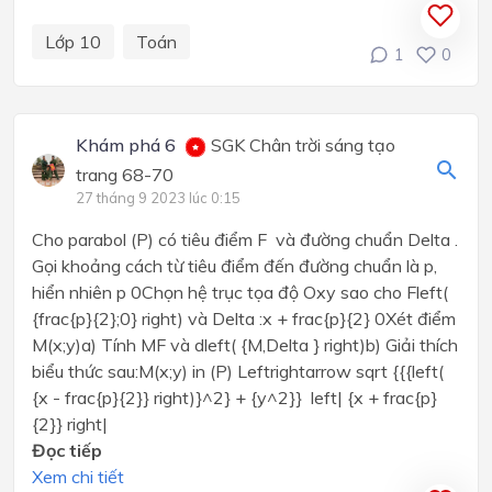
Lớp 10
Toán
1
0
Khám phá 6
SGK Chân trời sáng tạo
trang 68-70
27 tháng 9 2023 lúc 0:15
Cho parabol (P) có tiêu điểm F và đường chuẩn Delta .
Gọi khoảng cách từ tiêu điểm đến đường chuẩn là p,
hiển nhiên p 0Chọn hệ trục tọa độ Oxy sao cho Fleft(
{frac{p}{2};0} right) và Delta :x + frac{p}{2} 0Xét điểm
M(x;y)a) Tính MF và dleft( {M,Delta } right)b) Giải thích
biểu thức sau:M(x;y) in (P) Leftrightarrow sqrt {{{left(
{x - frac{p}{2}} right)}^2} + {y^2}} left| {x + frac{p}
{2}} right|
Đọc tiếp
Xem chi tiết