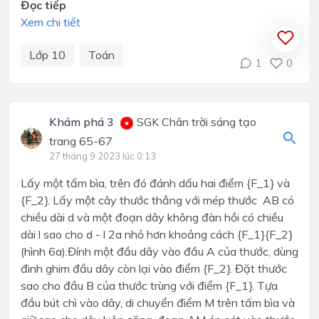
Đọc tiếp
Xem chi tiết
Lớp 10
Toán
1
0
Khám phá 3
SGK Chân trời sáng tạo
trang 65-67
27 tháng 9 2023 lúc 0:13
Lấy một tấm bìa, trên đó đánh dấu hai điểm {F_1} và
{F_2}. Lấy một cây thước thẳng với mép thước AB có
chiều dài d và một đoạn dây không đàn hồi có chiều
dài l sao cho d - l 2a nhỏ hơn khoảng cách {F_1}{F_2}
(hình 6a).Đính một đầu dây vào đầu A của thước, dùng
đinh ghim đầu dây còn lại vào điểm {F_2}. Đặt thước
sao cho đầu B của thước trùng với điểm {F_1}. Tựa
đầu bút chì vào dây, di chuyển điểm M trên tấm bìa và