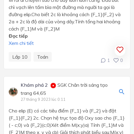
M rồi di chuyển sao cho dây luôn luôn căng. Đầu bút
chì vạch lên tấm bìa một đường mà người ta gọi là
đường elip.Cho biết 2c là khoảng cách {F_1}{F_2} và
2a + 2c là độ dài của vòng dây.Tính tổng hai khoảng
cách {F_1}M và {F_2}M
Đọc tiếp
Xem chi tiết
Lớp 10
Toán
1
0
Khám phá 2
SGK Chân trời sáng tạo
trang 64,65
27 tháng 9 2023 lúc 0:11
Cho elip (E) có các tiêu điểm {F_1} và {F_2} và đặt
{F_1}{F_2} 2c. Chọn hệ trục tọa độ Oxy sao cho {F_1}
( - c;0) và {F_2}(c;0)Xét điểm M(x;y)a) Tính {F_1}M và
{F_2}M theo x, y và cb) Giải thích phát biểu sau:M(x;y)