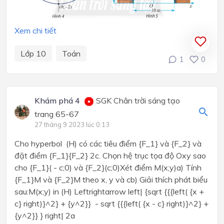
Xem chi tiết
Lớp 10
Toán
1
0
Khám phá 4
SGK Chân trời sáng tạo
trang 65-67
27 tháng 9 2023 lúc 0:13
Cho hyperbol (H) có các tiêu điểm {F_1} và {F_2} và
đặt điểm {F_1}{F_2} 2c. Chọn hệ trục tọa độ Oxy sao
cho {F_1}( - c;0) và {F_2}(c;0)Xét điểm M(x;y)a) Tính
{F_1}M và {F_2}M theo x, y và cb) Giải thích phát biểu
sau:M(x;y) in (H) Leftrightarrow left| {sqrt {{{left( {x +
c} right)}^2} + {y^2}} - sqrt {{{left( {x - c} right)}^2} +
{y^2}} } right| 2a