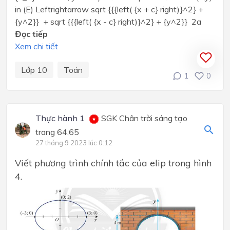
in (E) Leftrightarrow sqrt {{{left( {x + c} right)}^2} +
{y^2}} + sqrt {{{left( {x - c} right)}^2} + {y^2}} 2a
Đọc tiếp
Xem chi tiết
Lớp 10
Toán
1
0
Thực hành 1
SGK Chân trời sáng tạo
trang 64,65
27 tháng 9 2023 lúc 0:12
Viết phương trình chính tắc của elip trong hình
4.