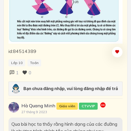
id:84514389
Lớp 10
Toán
1
0
Hà Quang Minh
Giáo viên
CTVVIP
27 tháng 9 2023
Qua bài học ta thấy rằng hình dạng của các đường
là phương trình chính tắc của chúng như sau: