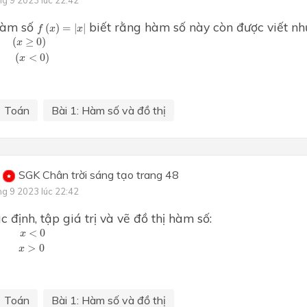
ng 9 2023 lúc 22:42
f
(
x
)
=
|
x
|
 hàm số
biết rằng hàm số này còn được viết nh
(
)
=
|
|
f
x
x
−
x
(
x
<
0
)
(
≥
0
)
x
(
<
0
)
x
Toán
Bài 1: Hàm số và đồ thị
SGK Chân trời sáng tạo trang 48
ng 9 2023 lúc 22:42
 định, tập giá trị và vẽ đồ thị hàm số:
0
1
x
>
0
<
0
x
>
0
x
Toán
Bài 1: Hàm số và đồ thị