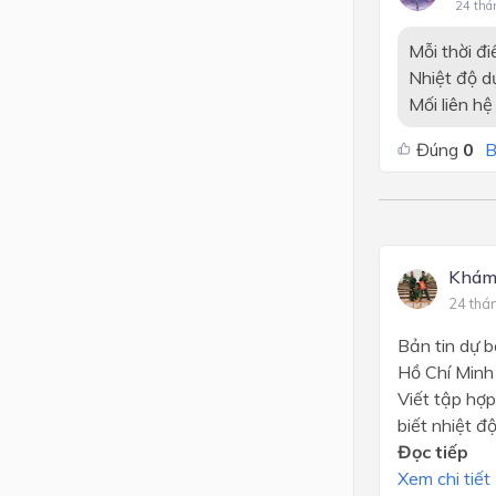
24 thá
Mỗi thời đi
Nhiệt độ dự
Mối liên hệ
Đúng
0
B
Khám
24 thá
Bản tin dự b
Hồ Chí Minh 
Viết tập hợp
biết nhiệt đ
Đọc tiếp
Xem chi tiết