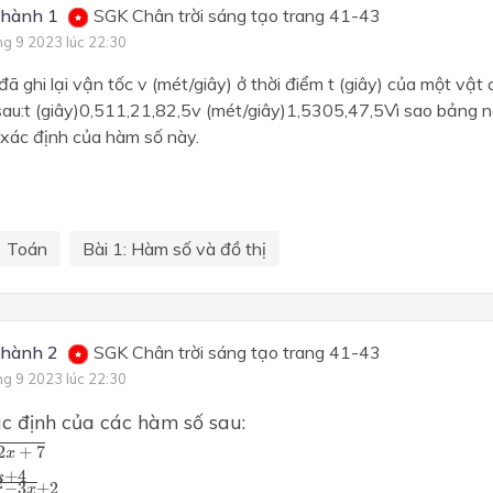
 hành 1
SGK Chân trời sáng tạo trang 41-43
ng 9 2023 lúc 22:30
 đã ghi lại vận tốc v (mét/giây) ở thời điểm t (giây) của một vậ
sau:t (giây)0,511,21,82,5v (mét/giây)1,5305,47,5Vì sao bảng n
 xác định của hàm số này.
Toán
Bài 1: Hàm số và đồ thị
 hành 2
SGK Chân trời sáng tạo trang 41-43
ng 9 2023 lúc 22:30
c định của các hàm số sau:
7
2
+
7
x
x
2
−
3
x
+
2
+
4
x
2
−
3
+
2
x