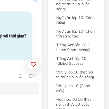
t hai
nối tri thức với cuộc
sống)
 và
Ngữ văn lớp 10 (Cánh
t hai
Diều)
Ngữ văn lớp 10 (Chân
NHẤT
trời sáng tạo)
Tiếng Anh lớp 10 (i-
ị
Learn Smart World)
ong
Tiếng Anh lớp 10
(Global Success)
và đồ
Vật lý lớp 10 (Kết nối
1
0
tri thức với cuộc sống)
, HỆ
Vật lý lớp 10 (Cánh
diều)
rong
Hoá học lớp 10 (Kết
nối tri thức với cuộc