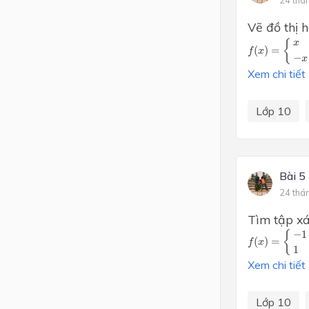
24 thá
Vẽ đồ thị
f
(
x
)
=
{
x
(
x
≥
0
)
{
x
(
)
=
f
x
−
x
Xem chi tiết
Lớp 10
Bài 5
24 thá
Tìm tập xác
f
(
x
)
=
{
−
1
x
<
−
1
{
(
)
=
f
x
1
Xem chi tiết
Lớp 10