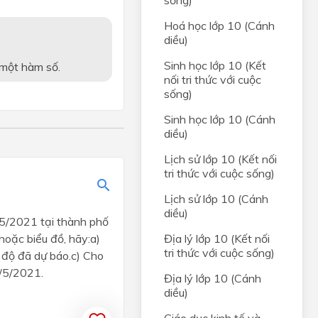
sống)
Hoá học lớp 10 (Cánh
rong
diều)
Sinh học lớp 10 (Kết
a một hàm số.
C,
nối tri thức với cuộc
sống)
Sinh học lớp 10 (Cánh
diều)
g của
óm
Lịch sử lớp 10 (Kết nối
tri thức với cuộc sống)
Lịch sử lớp 10 (Cánh
diều)
1/5/2021 tại thành phố
Địa lý lớp 10 (Kết nối
hoặc biểu đồ, hãy:a)
tri thức với cuộc sống)
t độ đã dự báo.c) Cho
1/5/2021.
Địa lý lớp 10 (Cánh
diều)