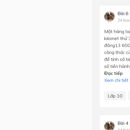
Bài 6
24 thá
Một hãng tax
kilomet th
đồng13 600 đ
công thức củ
để tính số t
số tiền hành 
Đọc tiếp
Xem chi tiết
Lớp 10
Bài 4