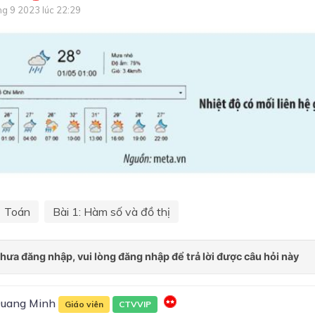
hệ bất phương trình bậc nhấ
ng 9 2023 lúc 22:29
ẩn
Chương II: Bất phương trình
hệ bất phương trình bậc nhấ
ẩn
Chương 2: HÀM SỐ BẬC 
VÀ BẬC HAI
Chương III: Hàm số và đồ th
Chương III: Hệ thức lượng tr
tam giác
Chương III: Hàm số bậc hai 
Toán
Bài 1: Hàm số và đồ thị
thị
Chương 3: PHƯƠNG TRÌNH
PHƯƠNG TRÌNH
Chương IV: Hệ thức lượng t
tam giác. Vectơ
uang Minh
Giáo viên
CTVVIP