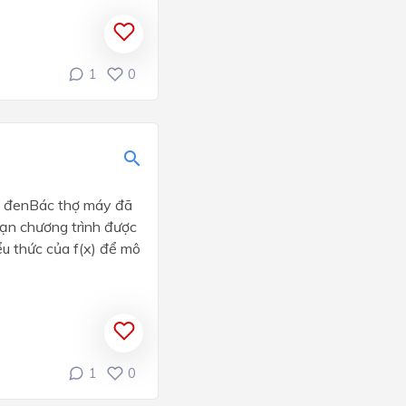
1
0
hộp đenBác thợ máy đã
ạn chương trình được
ểu thức của f(x) để mô
1
0