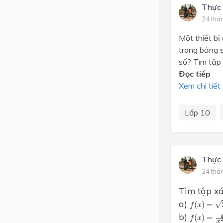
Thực
24 thá
Một thiết bị
trong bảng 
số? Tìm tập
Đọc tiếp
Xem chi tiết
Lớp 10
Thực
24 thá
Tìm tập xá
f
(
x
)
=
2
x
+
a)
√
(
)
=
f
x
f
(
x
)
=
x
+
4
b)
(
)
=
f
x
x