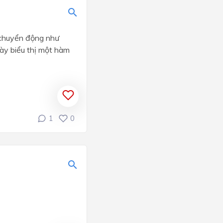
t chuyển động như
ày biểu thị một hàm
1
0