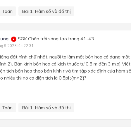
Toán
Bài 1: Hàm số và đồ thị
dụng
SGK Chân trời sáng tạo trang 41-43
ng 9 2023 lúc 22:31
ếng đất hình chữ nhật, người ta làm một bồn hoa có dạng một 
Hình 2). Bán kính bồn hoa có kích thước từ 0,5 m đến 3 m.a) Vi
diện tích bồn hoa theo bán kính r và tìm tập xác định của hàm s
 nhiêu thì nó có diện tích là 0,5pi ;{m^2}?
Toán
Bài 1: Hàm số và đồ thị