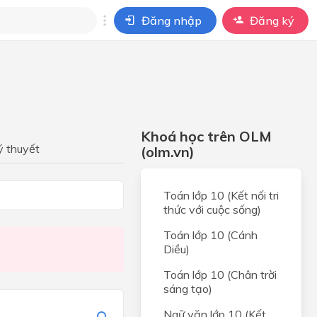
Đăng nhập
Đăng ký
i
ho câu hỏi của
BÀI HỌC
Khoá học trên OLM
c.
ý thuyết
(olm.vn)
hợp
Toán lớp 10 (Kết nối tri
hợp
thức với cuộc sống)
 HỢP
Toán lớp 10 (Cánh
Diều)
 và
t hai
Toán lớp 10 (Chân trời
sáng tạo)
 và
Ngữ văn lớp 10 (Kết