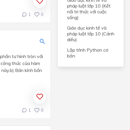
Giáo dục kinh tế và
pháp luật lớp 10 (Kết
nối tri thức với cuộc
1
0
sống)
Giáo dục kinh tế và
pháp luật lớp 10 (Cánh
diều)
Lập trình Python cơ
bản
phần tư hình tròn với
ết công thức của hàm
ố này.b) Bán kính bồn
1
0