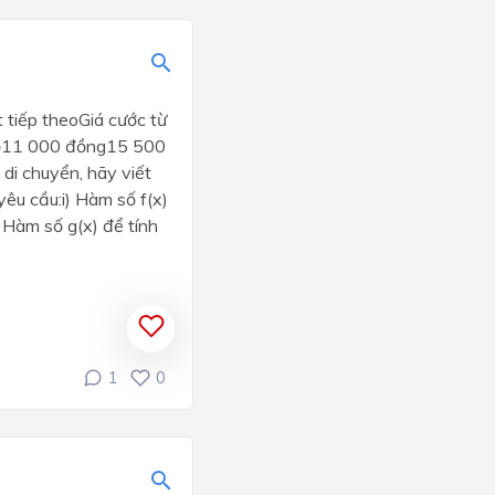
 tiếp theoGiá cước từ
hỗ11 000 đồng15 500
di chuyển, hãy viết
êu cầu:i) Hàm số f(x)
) Hàm số g(x) để tính
1
0