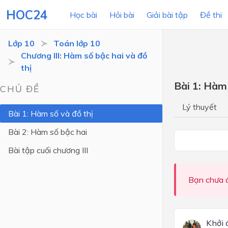
HOC24
Học bài
Hỏi bài
Giải bài tập
Đề thi
Lớp 10
Toán lớp 10
Chương III: Hàm số bậc hai và đồ
thị
LỚP HỌC
MÔN
Bài 1: Hàm 
CHỦ ĐỀ
Lớp 12
Lý thuyết
Bài 1: Hàm số và đồ thị
Lớp 11
Bài 2: Hàm số bậc hai
Lớp 10
Bài tập cuối chương III
Lớp 9
Lớp 8
Bạn chưa đ
Lớp 7
Lớp 6
Khởi 
Lớp 5