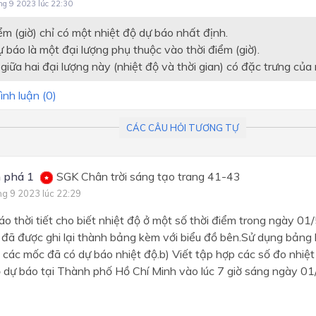
Chương IV: Vectơ
ng 9 2023 lúc 22:30
Chương IV: Hệ thức lượng t
ểm (giờ) chỉ có một nhiệt độ dự báo nhất định.
tam giác
 báo là một đại lượng phụ thuộc vào thời điểm (giờ).
 giữa hai đại lượng này (nhiệt độ và thời gian) có đặc trưng củ
Chương 4: BẤT ĐẲNG THỨ
BẤT PHƯƠNG TRÌNH
ình luận (
0
)
Chương V: Đại số tổ hợp
CÁC CÂU HỎI TƯƠNG TỰ
Chương V: Các số đặc trưn
mẫu số liệu không ghép nh
Chương V: Vectơ
 phá 1
SGK Chân trời sáng tạo trang 41-43
ng 9 2023 lúc 22:29
Chương 5: THỐNG KÊ
áo thời tiết cho biết nhiệt độ ở một số thời điểm trong ngày 0
đã được ghi lại thành bảng kèm với biểu đồ bên.Sử dụng bảng 
 các mốc đã có dự báo nhiệt độ.b) Viết tập hợp các số đo nhiệ
ộ dự báo tại Thành phố Hồ Chí Minh vào lúc 7 giờ sáng ngày 0