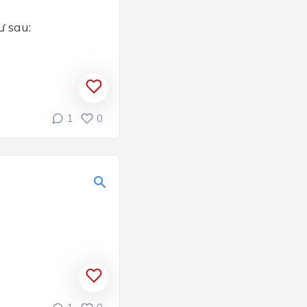
ư sau:
1
0