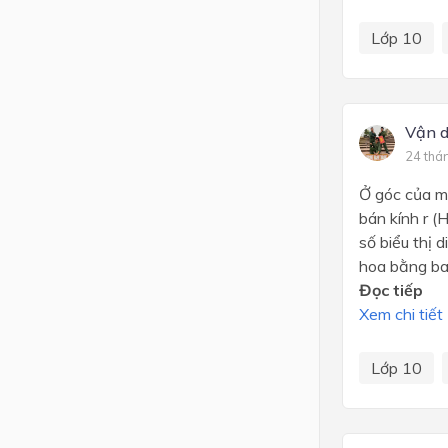
Lớp 10
Vận 
24 thá
Ở góc của mi
bán kính r (
số biểu thị 
hoa bằng bao
Đọc tiếp
Xem chi tiết
Lớp 10