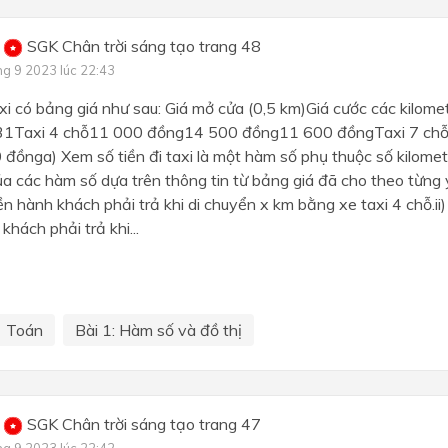
SGK Chân trời sáng tạo trang 48
ng 9 2023 lúc 22:43
i có bảng giá như sau: Giá mở cửa (0,5 km)Giá cước các kilomet
ứ 31Taxi 4 chỗ11 000 đồng14 500 đồng11 600 đồngTaxi 7 c
ồnga) Xem số tiền đi taxi là một hàm số phụ thuộc số kilomet 
a các hàm số dựa trên thông tin từ bảng giá đã cho theo từng y
iền hành khách phải trả khi di chuyển x km bằng xe taxi 4 chỗ.ii
khách phải trả khi...
Toán
Bài 1: Hàm số và đồ thị
SGK Chân trời sáng tạo trang 47