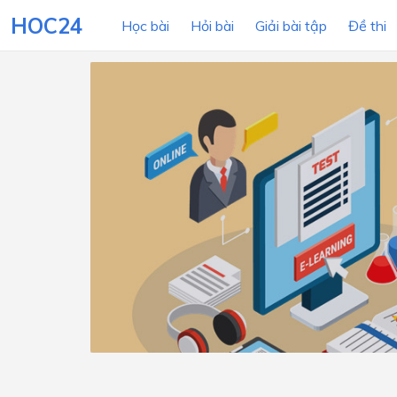
HOC24
Học bài
Hỏi bài
Giải bài tập
Đề thi
LỚP HỌC
MÔN
Lớp 12
Lớp 11
Lớp 10
Lớp 9
Lớp 8
Lớp 7
Lớp 6
Lớp 5