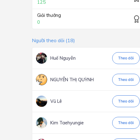
125
Giải thưởng
0
Người theo dõi (18)
Huế Nguyễn
Theo dõi
NGUYỄN THỊ QUỲNH
Theo dõi
Vũ Lê
Theo dõi
Kim Taehyungie
Theo dõi