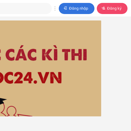
Đăng nhập
Đăng ký
trả lời
ả lời cho câu hỏi của
BÀI HỌC