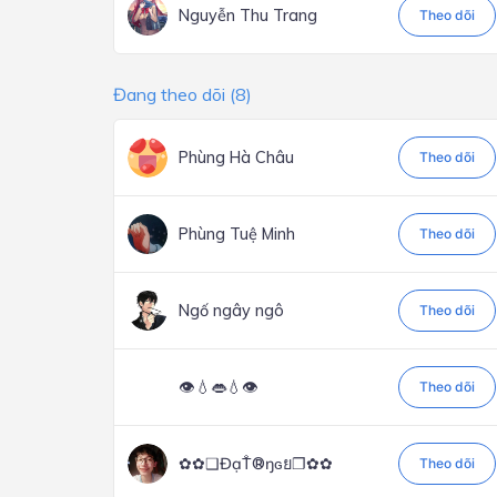
Nguyễn Thu Trang
Theo dõi
Đang theo dõi (8)
Phùng Hà Châu
Theo dõi
Phùng Tuệ Minh
Theo dõi
Ngố ngây ngô
Theo dõi
👁💧👄💧👁
Theo dõi
✿✿❑ĐạT̐®ŋɢย❐✿✿
Theo dõi