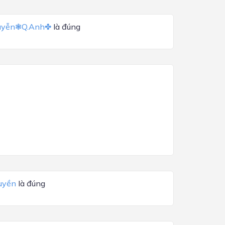
yễn❃Q.Anh✤
là đúng
uyền
là đúng