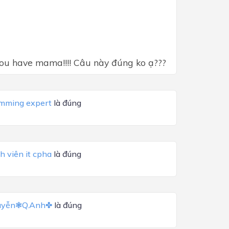
you have mama!!!! Câu này đúng ko ạ???
mming expert
là đúng
nh viên it cpha
là đúng
yễn❃Q.Anh✤
là đúng