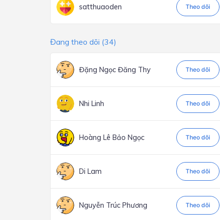
satthuaoden
Theo dõi
Đang theo dõi (34)
Đặng Ngọc Đăng Thy
Theo dõi
Nhi Linh
Theo dõi
Hoàng Lê Bảo Ngọc
Theo dõi
Di Lam
Theo dõi
Nguyễn Trúc Phương
Theo dõi