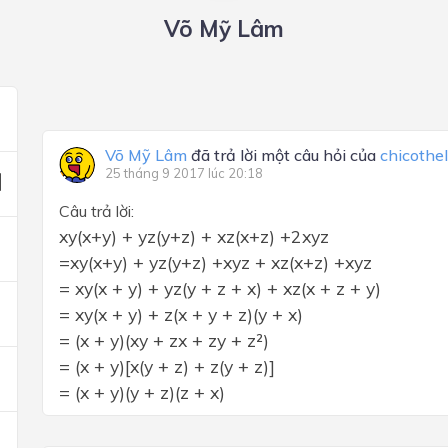
Võ Mỹ Lâm
Võ Mỹ Lâm
đã trả lời một câu hỏi của
chicothe
25 tháng 9 2017 lúc 20:18
Câu trả lời:
xy(x+y) + yz(y+z) + xz(x+z) +2xyz
=xy(x+y) + yz(y+z) +xyz + xz(x+z) +xyz
= xy(x + y) + yz(y + z + x) + xz(x + z + y)
= xy(x + y) + z(x + y + z)(y + x)
= (x + y)(xy + zx + zy + z²)
= (x + y)[x(y + z) + z(y + z)]
= (x + y)(y + z)(z + x)