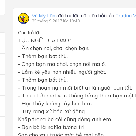
Võ Mỹ Lâm
đã trả lời một câu hỏi của
Trương 
25 tháng 9 2017 lúc 19:48
Câu trả lời:
TỤC NGỮ - CA DAO :
- Ăn chọn nơi, chơi chọn bạn.
- Thêm bạn bớt thù.
- Chọn bạn mà chơi, chọn nơi mà ở.
- Lắm kẻ yêu hơn nhiều người ghét.
- Thêm bạn bớt thù.
- Trong hoạn nạn mới biết ai là người bạn tốt.
- Thua trời một vạn không bằng thua bạn một l
- Học thầy không tày học bạn.
- Tuy rằng xứ bắc, xứ đông
Khắp trong bờ cõi cũng dòng anh em.
- Bạn bè là nghĩa tương tri
Sao cho sau trước một bề mới nên.