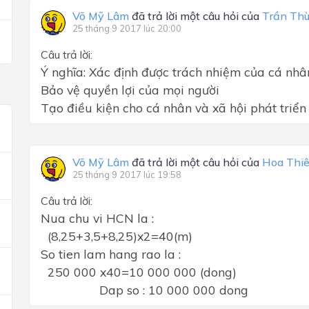
Võ Mỹ Lâm
đã trả lời một câu hỏi của
Trần Thù
25 tháng 9 2017 lúc 20:00
Câu trả lời:
Ý nghĩa: Xác định được trách nhiệm của cá nhâ
Bảo vệ quyền lợi của mọi người
Tạo điều kiện cho cá nhân và xã hội phát triển
Võ Mỹ Lâm
đã trả lời một câu hỏi của
Hoa Thiê
25 tháng 9 2017 lúc 19:58
Câu trả lời:
Nua chu vi HCN la :
(8,25+3,5+8,25)x2=40(m)
So tien lam hang rao la :
250 000 x40=10 000 000 (dong)
Dap so : 10 000 000 dong