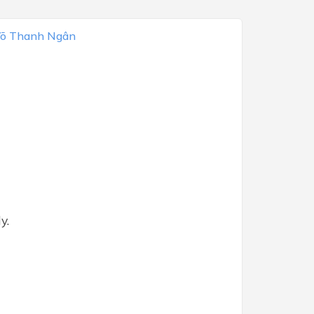
Võ Thanh Ngân
y.