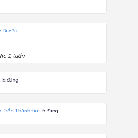
̃ Duyên
cho 1 tuần
e
là đúng
 Trần Thành Đạt
là đúng