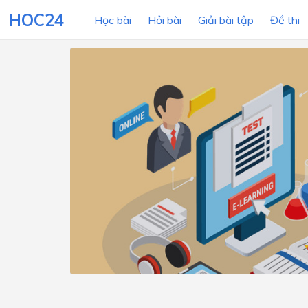
HOC24
Học bài
Hỏi bài
Giải bài tập
Đề thi
LỚP HỌC
MÔN
Lớp 12
Lớp 11
Lớp 10
Lớp 9
Lớp 8
Lớp 7
Lớp 6
Lớp 5