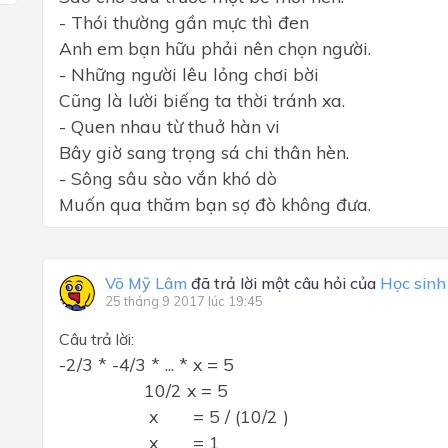
- Thói thường gần mực thì đen
Anh em bạn hữu phải nên chọn người.
- Những người lêu lỏng chơi bời
Cũng là lười biếng ta thời tránh xa.
- Quen nhau từ thuở hàn vi
Bây giờ sang trọng sá chi thân hèn.
- Sông sâu sào vắn khó dò
Muốn qua thăm bạn sợ đò không đưa.
Võ Mỹ Lâm
đã trả lời một câu hỏi của
Học sinh
25 tháng 9 2017 lúc 19:45
Câu trả lời:
-2/3 * -4/3 * ... * x = 5
10/2 x = 5
x = 5 / (10/2 )
x = 1