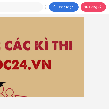
Đăng nhập
Đăng ký
trả lời
ả lời cho câu hỏi của
BÀI HỌC