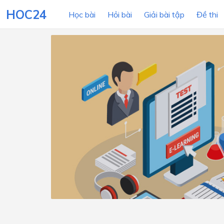
HOC24
Học bài
Hỏi bài
Giải bài tập
Đề thi
LỚP HỌC
MÔN
Lớp 12
Lớp 11
Lớp 10
Lớp 9
Lớp 8
Lớp 7
Lớp 6
Lớp 5