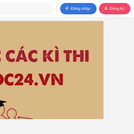
Đăng nhập
Đăng ký
trả lời
ả lời cho câu hỏi của
BÀI HỌC