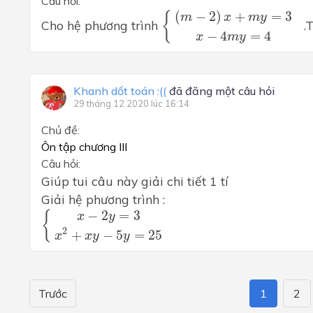
Câu hỏi:
{
(
m
−
2
)
x
+
m
y
=
3
x
−
4
m
y
=
(
−
2
)
+
=
3
{
m
x
m
y
Cho hệ phương trình
.T
−
4
=
4
x
m
y
Khanh dốt toán :((
đã đăng một câu hỏi
29 tháng 12 2020 lúc 16:14
Chủ đề:
Ôn tập chương III
Câu hỏi:
Giúp tui câu này giải chi tiết 1 tí
Giải hệ phương trình :
{
x
−
2
y
=
3
x
2
+
x
y
−
5
y
=
25
−
2
=
3
{
x
y
2
+
−
5
=
25
x
x
y
y
Trước
1
2