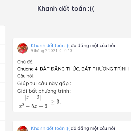
Khanh dốt toán :((
Khanh dốt toán :((
đã đăng một câu hỏi
9 tháng 2 2021 lúc 0:13
Chủ đề:
Chương 4: BẤT ĐẲNG THỨC, BẤT PHƯƠNG TRÌNH
Câu hỏi:
Giúp tui câu này gấp :
Giải bất phương trình :
|
x
−
2
|
x
2
−
5
x
+
6
≥
3.
|
−
2
|
x
≥
3.
2
−
5
+
6
x
x
Khanh dốt toán :((
đã đăng một câu hỏi