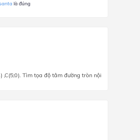
santa
là đúng
) ,C(5;0). Tìm tọa độ tâm đường tròn nội