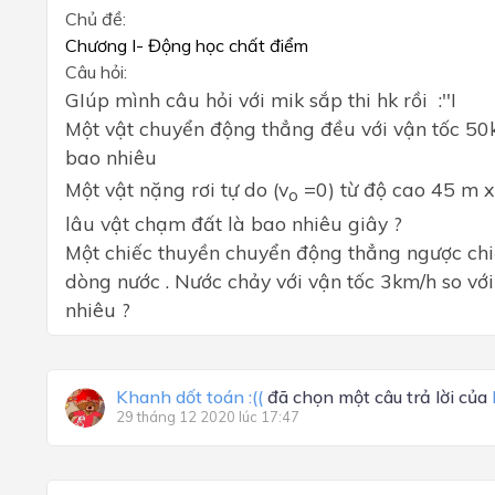
Chủ đề:
Chương I- Động học chất điểm
Câu hỏi:
GIúp mình câu hỏi với mik sắp thi hk rồi :''I
Một vật chuyển động thẳng đều với vận tốc 50
bao nhiêu
Một vật nặng rơi tự do (v
=0) từ độ cao 45 m x
o
lâu vật chạm đất là bao nhiêu giây ?
Một chiếc thuyền chuyển động thẳng ngược chi
dòng nước . Nước chảy với vận tốc 3km/h so với
nhiêu ?
Khanh dốt toán :((
đã chọn một câu trả lời của
29 tháng 12 2020 lúc 17:47