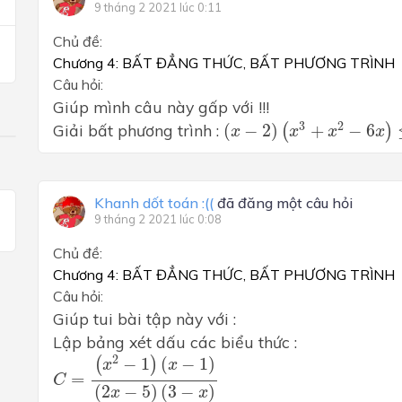
9 tháng 2 2021 lúc 0:11
Chủ đề:
Chương 4: BẤT ĐẲNG THỨC, BẤT PHƯƠNG TRÌNH
Câu hỏi:
Giúp mình câu này gấp với !!!
(
x
−
2
)
(
x
3
+
x
2
−
6
x
)
≤
0.
3
2
Giải bất phương trình :
(
−
2
)
+
−
6
(
)
x
x
x
x
Khanh dốt toán :((
đã đăng một câu hỏi
9 tháng 2 2021 lúc 0:08
Chủ đề:
Chương 4: BẤT ĐẲNG THỨC, BẤT PHƯƠNG TRÌNH
Câu hỏi:
Giúp tui bài tập này với :
Lập bảng xét dấu các biểu thức :
C
=
(
x
2
−
1
)
(
x
−
1
)
(
2
x
−
5
)
(
3
−
x
)
2
−
1
(
−
1
)
(
)
x
x
=
C
(
2
−
5
)
(
3
−
)
x
x