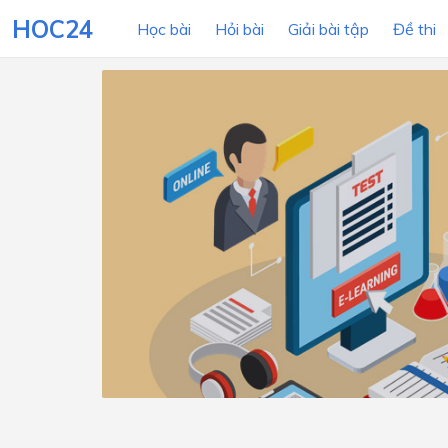
HOC24
Học bài
Hỏi bài
Giải bài tập
Đề thi
LỚP HỌC
MÔN
Lớp 12
Lớp 11
Lớp 10
Lớp 9
Lớp 8
Lớp 7
Lớp 6
Lớp 5