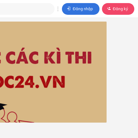
Đăng nhập
Đăng ký
trả lời
ả lời cho câu hỏi của
BÀI HỌC