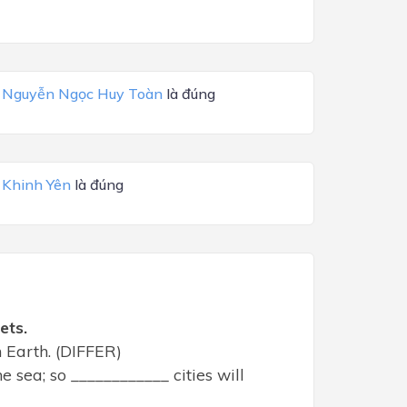
a
Nguyễn Ngọc Huy Toàn
là đúng
a
Khinh Yên
là đúng
ets.
n Earth. (DIFFER)
e sea; so ____________ cities will