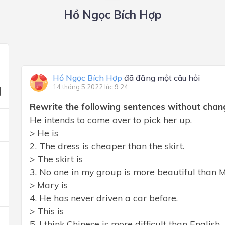
Hồ Ngọc Bích Hợp
Hồ Ngọc Bích Hợp
đã đăng một câu hỏi
14 tháng 5 2022 lúc 9:24
Rewrite the following sentences without chan
He intends to come over to pick her up.
> He is
2. The dress is cheaper than the skirt.
> The skirt is
3. No one in my group is more beautiful than M
> Mary is
4. He has never driven a car before.
> This is
5. I think Chinese is more difficult than English.