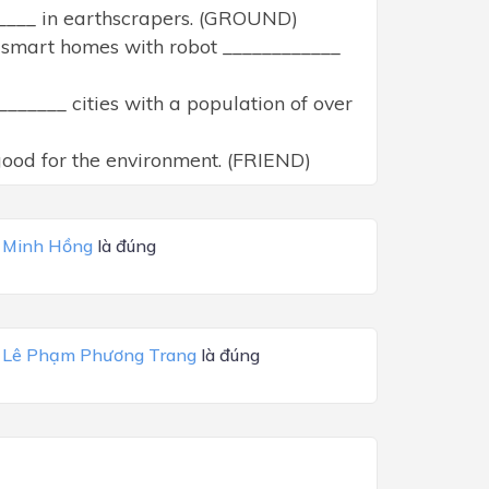
______ in earthscrapers. (GROUND)
e smart homes with robot ____________
________ cities with a population of over
 good for the environment. (FRIEND)
a
Minh Hồng
là đúng
a
Lê Phạm Phương Trang
là đúng