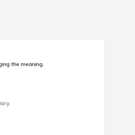
ging the meaning.
ary.