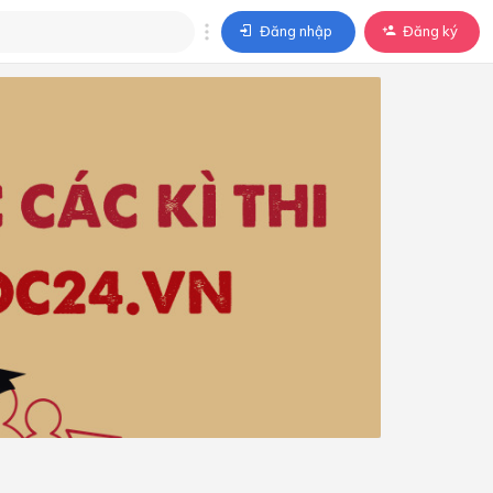
Đăng nhập
Đăng ký
trả lời
ả lời cho câu hỏi của
BÀI HỌC