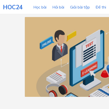
HOC24
Học bài
Hỏi bài
Giải bài tập
Đề thi
LỚP HỌC
MÔN
Lớp 12
Lớp 11
Lớp 10
Lớp 9
Lớp 8
Lớp 7
Lớp 6
Lớp 5