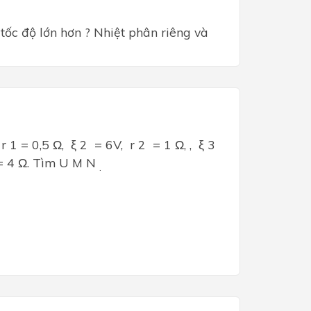
tốc độ lớn hơn ?
Nhiệt phân riêng và
r 1 = 0,5 Ω, ξ 2 = 6V, r 2 = 1 Ω, , ξ 3
 = 4 Ω. Tìm U M N
.