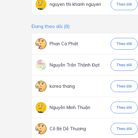
nguyen thi khanh nguyen
Theo dõi
Đang theo dõi (8)
Phan Cả Phát
Theo dõi
Nguyễn Trần Thành Đạt
Theo dõi
korea thang
Theo dõi
Nguyễn Minh Thuận
Theo dõi
Cô Bé Dễ Thương
Theo dõi