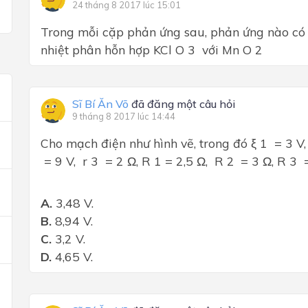
24 tháng 8 2017 lúc 15:01
Trong mỗi cặp phản ứng sau, phản ứng nào có 
nhiệt phân hỗn hợp KCl
O 3 với Mn
O 2
Sĩ Bí Ăn Võ
đã đăng một câu hỏi
9 tháng 8 2017 lúc 14:44
Cho mạch điện như hình vẽ, trong đó ξ 1 = 3 V, 
= 9 V, r 3 = 2 Ω, R 1 = 2,5 Ω, R 2
= 3 Ω, R 3
A.
3,48 V.
B.
8,94 V.
C.
3,2 V.
D.
4,65 V.