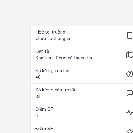
Lớp 4
Lớp 3
Lớp 2
Học tại trường
Chưa có thông tin
Lớp 1
Đến từ
KonTum , Chưa có thông tin
Số lượng câu hỏi
48
Số lượng câu trả lời
32
Điểm GP
0
Điểm SP