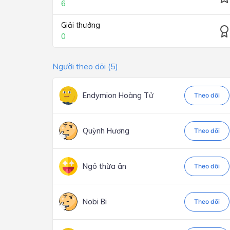
6
Giải thưởng
0
Người theo dõi (5)
Endymion Hoàng Tử
Theo dõi
Quỳnh Hương
Theo dõi
Ngô thừa ân
Theo dõi
Nobi Bi
Theo dõi