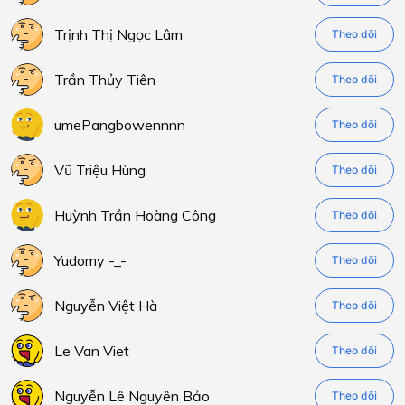
Trịnh Thị Ngọc Lâm
Theo dõi
Trần Thủy Tiên
Theo dõi
umePangbowennnn
Theo dõi
Vũ Triệu Hùng
Theo dõi
Huỳnh Trần Hoàng Công
Theo dõi
Yudomy -_-
Theo dõi
Nguyễn Việt Hà
Theo dõi
Le Van Viet
Theo dõi
Nguyễn Lê Nguyên Bảo
Theo dõi