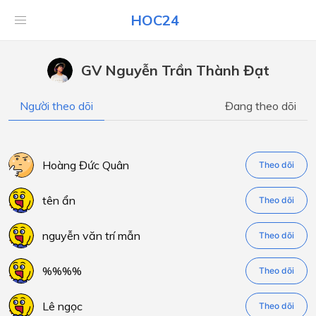
HOC24
GV Nguyễn Trần Thành Đạt
Người theo dõi
Đang theo dõi
Hoàng Đức Quân
Theo dõi
tên ẩn
Theo dõi
nguyễn văn trí mẫn
Theo dõi
%%%%
Theo dõi
Lê ngọc
Theo dõi