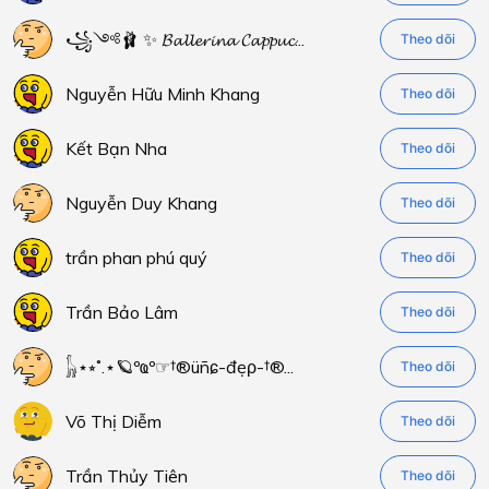
꧁༺🩰 ✨ 𝓑𝓪𝓵𝓵𝓮𝓻𝓲𝓷𝓪 𝓒𝓪𝓹𝓹𝓾𝓬...
Theo dõi
Nguyễn Hữu Minh Khang
Theo dõi
Kết Bạn Nha
Theo dõi
Nguyễn Duy Khang
Theo dõi
trần phan phú quý
Theo dõi
Trần Bảo Lâm
Theo dõi
𓃱⋆⭒˚.⋆🪐ºҩº☞†®üñɕ-đẹρ-†®...
Theo dõi
Võ Thị Diễm
Theo dõi
Trần Thủy Tiên
Theo dõi