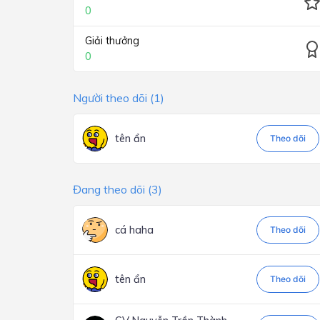
0
Giải thưởng
0
Người theo dõi (1)
tên ẩn
Theo dõi
Đang theo dõi (3)
cá haha
Theo dõi
tên ẩn
Theo dõi