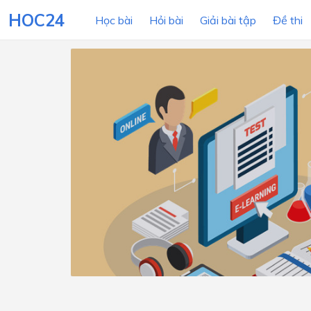
HOC24
Học bài
Hỏi bài
Giải bài tập
Đề thi
LỚP HỌC
MÔN
Lớp 12
Lớp 11
Lớp 10
Lớp 9
Lớp 8
Lớp 7
Lớp 6
Lớp 5