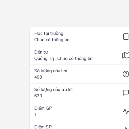
Lớp 4
Lớp 3
Lớp 2
Học tại trường
Chưa có thông tin
Lớp 1
Đến từ
Quảng Trị , Chưa có thông tin
Số lượng câu hỏi
408
Số lượng câu trả lời
623
Điểm GP
1
Điểm SP