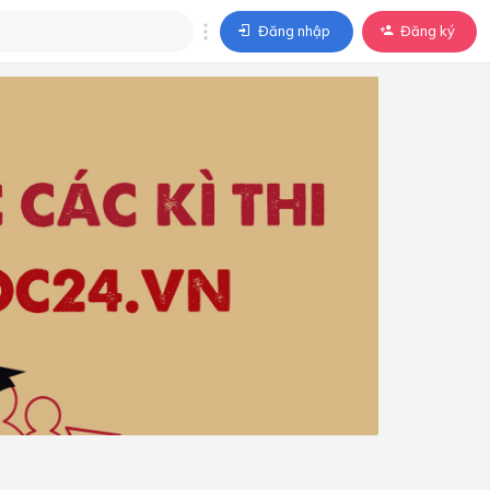
Đăng nhập
Đăng ký
trả lời
ả lời cho câu hỏi của
BÀI HỌC