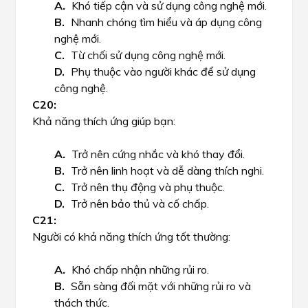
Khó tiếp cận và sử dụng công nghệ mới.
Nhanh chóng tìm hiểu và áp dụng công
nghệ mới.
Từ chối sử dụng công nghệ mới.
Phụ thuộc vào người khác để sử dụng
công nghệ.
Khả năng thích ứng giúp bạn:
Trở nên cứng nhắc và khó thay đổi.
Trở nên linh hoạt và dễ dàng thích nghi.
Trở nên thụ động và phụ thuộc.
Trở nên bảo thủ và cố chấp.
Người có khả năng thích ứng tốt thường:
Khó chấp nhận những rủi ro.
Sẵn sàng đối mặt với những rủi ro và
thách thức.