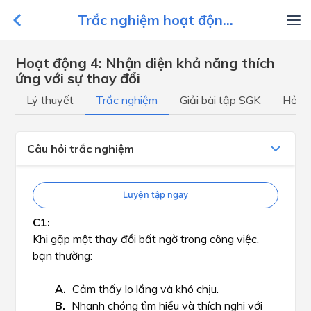
Trắc nghiệm hoạt độn...
Hoạt động 4: Nhận diện khả năng thích
ứng với sự thay đổi
Lý thuyết
Trắc nghiệm
Giải bài tập SGK
Hỏi đ
Câu hỏi trắc nghiệm
Luyện tập ngay
Khi gặp một thay đổi bất ngờ trong công việc,
bạn thường:
Cảm thấy lo lắng và khó chịu.
Nhanh chóng tìm hiểu và thích nghi với