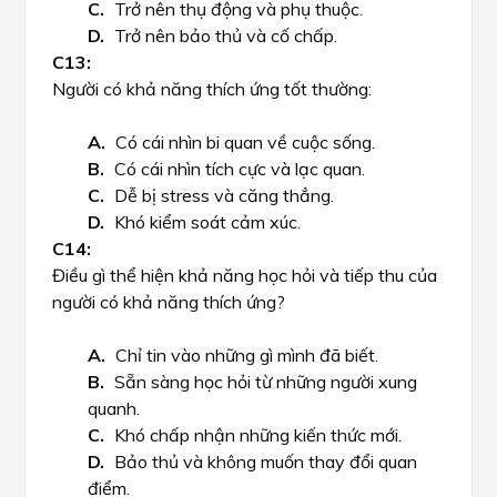
Trở nên thụ động và phụ thuộc.
Trở nên bảo thủ và cố chấp.
Người có khả năng thích ứng tốt thường:
Có cái nhìn bi quan về cuộc sống.
Có cái nhìn tích cực và lạc quan.
Dễ bị stress và căng thẳng.
Khó kiểm soát cảm xúc.
Điều gì thể hiện khả năng học hỏi và tiếp thu của
người có khả năng thích ứng?
Chỉ tin vào những gì mình đã biết.
Sẵn sàng học hỏi từ những người xung
quanh.
Khó chấp nhận những kiến thức mới.
Bảo thủ và không muốn thay đổi quan
điểm.