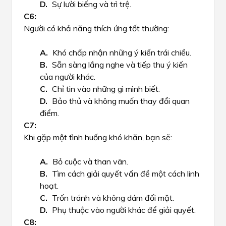
Sự lười biếng và trì trệ.
Người có khả năng thích ứng tốt thường:
Khó chấp nhận những ý kiến trái chiều.
Sẵn sàng lắng nghe và tiếp thu ý kiến
của người khác.
Chỉ tin vào những gì mình biết.
Bảo thủ và không muốn thay đổi quan
điểm.
Khi gặp một tình huống khó khăn, bạn sẽ:
Bỏ cuộc và than vãn.
Tìm cách giải quyết vấn đề một cách linh
hoạt.
Trốn tránh và không dám đối mặt.
Phụ thuộc vào người khác để giải quyết.