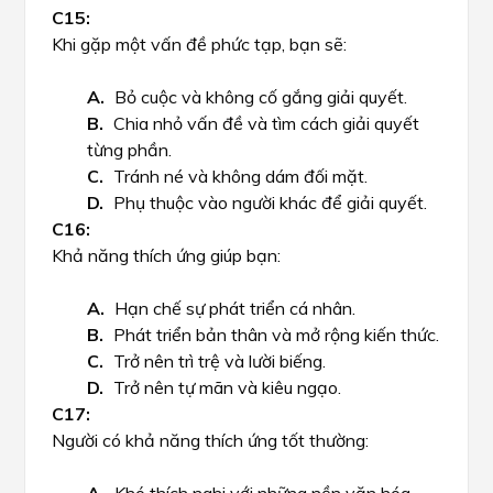
Khi gặp một vấn đề phức tạp, bạn sẽ:
Bỏ cuộc và không cố gắng giải quyết.
Chia nhỏ vấn đề và tìm cách giải quyết
từng phần.
Tránh né và không dám đối mặt.
Phụ thuộc vào người khác để giải quyết.
Khả năng thích ứng giúp bạn:
Hạn chế sự phát triển cá nhân.
Phát triển bản thân và mở rộng kiến thức.
Trở nên trì trệ và lười biếng.
Trở nên tự mãn và kiêu ngạo.
Người có khả năng thích ứng tốt thường: