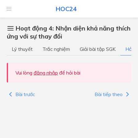
HOC24
Hoạt động 4: Nhận diện khả năng thích
ứng với sự thay đổi
Lý thuyết
Trắc nghiệm
Giải bài tập SGK
Hỏi đ
Vui lòng
đăng nhập
để hỏi bài
Bài trước
Bài tiếp theo