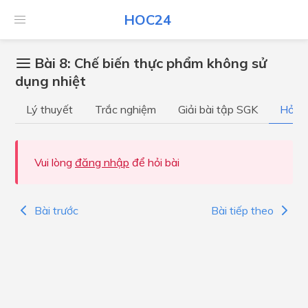
HOC24
Bài 8: Chế biến thực phẩm không sử
dụng nhiệt
Lý thuyết
Trắc nghiệm
Giải bài tập SGK
Hỏi đ
Vui lòng
đăng nhập
để hỏi bài
Bài trước
Bài tiếp theo