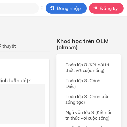
Đăng nhập
Đăng ký
i
ho câu hỏi của
Khoá học trên OLM
BÀI HỌC
ý thuyết
(olm.vn)
Toán lớp 8 (Kết nối tri
thức với cuộc sống)
ịnh luận đề)?
Toán lớp 8 (Cánh
Diều)
Toán lớp 8 (Chân trời
sáng tạo)
Ngữ văn lớp 8 (Kết nối
tri thức với cuộc sống)