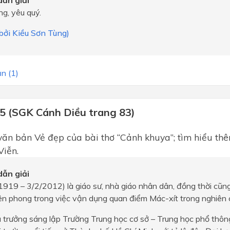
ẫn giải
ng, yêu quý.
 bởi Kiều Sơn Tùng)
n (1)
 5 (SGK Cánh Diều trang 83)
văn bản Vẻ đẹp của bài thơ “Cảnh khuya”; tìm hiểu thê
Viễn.
ẫn giải
1919 – 3/2/2012) là giáo sư, nhà giáo nhân dân, đồng thời cũn
iên phong trong việc vận dụng quan điểm Mác-xít trong nghiên 
u trưởng sáng lập Trường Trung học cơ sở – Trung học phổ thô