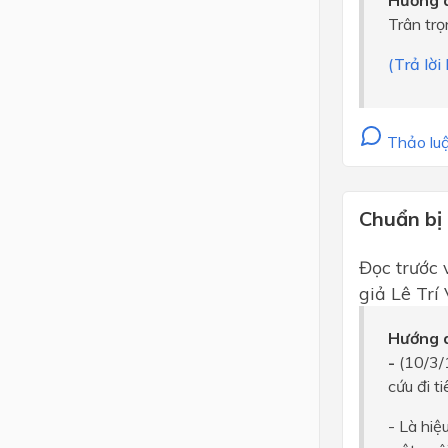
Hướng d
Trân trọ
(Trả lời
Thảo luậ
Chuẩn bị
Đọc trước 
giả Lê Trí 
Hướng d
-
(10/3/
cứu đi t
- Là hiệ