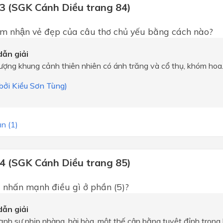
 3 (SGK Cánh Diều trang 84)
̉m nhận vẻ đẹp của câu thơ chủ yếu bằng cách nào?
ẫn giải
ợng khung cảnh thiên nhiên có ánh trăng và cổ thụ, khóm hoa
 bởi Kiều Sơn Tùng)
n (1)
 4 (SGK Cánh Diều trang 85)
̃ nhấn mạnh điều gì ở phần (5)?
ẫn giải
h sự nhịp nhàng, hài hòa, một thế cân bằng tuyệt đỉnh trong b