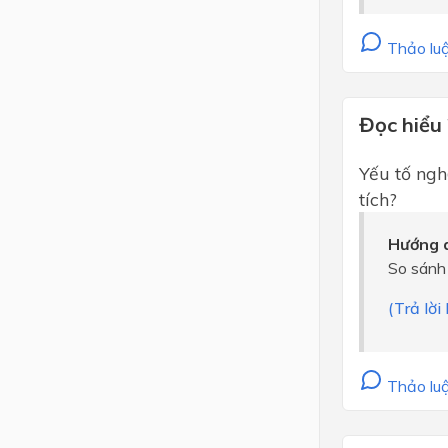
Thảo luậ
Đọc hiểu
Yếu tố ng
tích?
Hướng d
So sánh t
(Trả lời
Thảo luậ