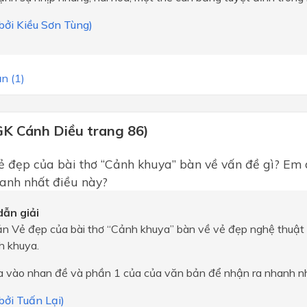
 bởi Kiều Sơn Tùng)
n (1)
GK Cánh Diều trang 86)
̉ đẹp của bài thơ “Cảnh khuya” bàn về vấn đề gì? Em
anh nhất điều này?
ẫn giải
ản Vẻ đẹp của bài thơ “Cảnh khuya” bàn về vẻ đẹp nghệ thuật 
h khuya.
a vào nhan đề và phần 1 của của văn bản để nhận ra nhanh nh
 bởi Tuấn Lại)