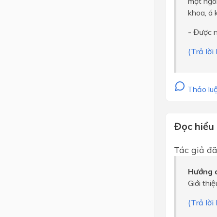
một ngôi
khoa, á 
- Được 
(Trả lời
Thảo luậ
Đọc hiểu
Tác giả đa
Hướng d
Giới thi
(Trả lời