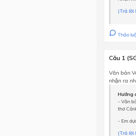
(Trả lời
Thảo luậ
Câu 1 (S
Văn bản Ve
nhận ra nh
Hướng d
- Văn b
thơ Cản
- Em dự
(Trả lời