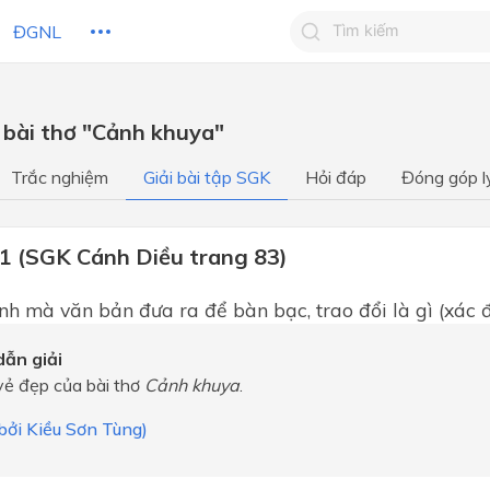
ĐGNL
Tìm kiếm câu trả lờ
 bài thơ "Cảnh khuya"
Tìm kiếm câu trả lời c
 HỌC
CHỦ ĐỀ / CHƯƠNG
bạn
Trắc nghiệm
Giải bài tập SGK
Hỏi đáp
Đóng góp l
 1 (SGK Cánh Diều trang 83)
́nh mà văn bản đưa ra để bàn bạc, trao đổi là gì (xác đ
ẫn giải
vẻ đẹp của bài thơ
Cảnh khuya
.
 bởi Kiều Sơn Tùng)