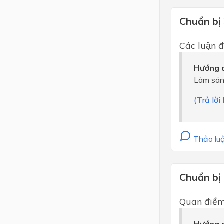
Chuẩn bị
Các luận đ
Hướng d
Làm sán
(Trả lời
Thảo luậ
Chuẩn bị
Quan điểm, 