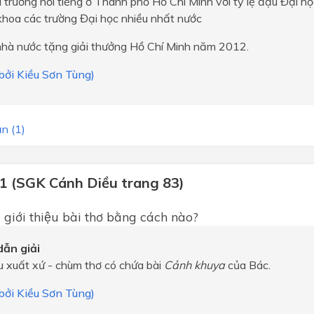
 trường nổi tiếng ở Thành phố Hồ Chí Minh với tỷ lệ đậu Đại họ
khoa các trường Đại học nhiều nhất nước
nhà nước tặng giải thưởng Hồ Chí Minh năm 2012.
 bởi Kiều Sơn Tùng)
n (1)
 1 (SGK Cánh Diều trang 83)
̃ giới thiệu bài thơ bằng cách nào?
ẫn giải
ệu xuất xứ - chùm thơ có chứa bài
Cảnh khuya
của Bác.
 bởi Kiều Sơn Tùng)