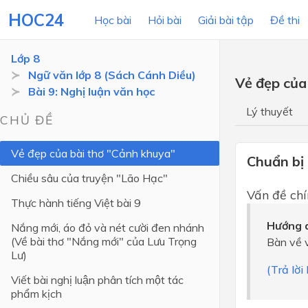
HOC24
Học bài
Hỏi bài
Giải bài tập
Đề thi
Lớp 8
Ngữ văn lớp 8 (Sách Cánh Diều)
Vẻ đẹp của
Bài 9: Nghị luận văn học
LỚP HỌC
MÔN
Lý thuyết
CHỦ ĐỀ
Lớp 12
Vẻ đẹp của bài thơ "Cảnh khuya"
Lớp 11
Chuẩn bị
Chiều sâu của truyện "Lão Hạc"
Lớp 10
Vấn đề chi
Thực hành tiếng Việt bài 9
Lớp 9
Hướng d
Nắng mới, áo đỏ và nét cười đen nhánh
Lớp 8
(Về bài thơ "Nắng mới" của Lưu Trọng
Bàn về 
Lư)
Lớp 7
(Trả lời
Viết bài nghị luận phân tích một tác
Lớp 6
phẩm kịch
Lớp 5