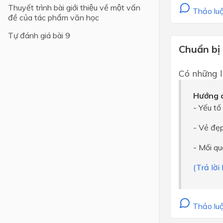
Thuyết trình bài giới thiệu về một vấn
Thảo luậ
đề của tác phẩm văn học
Lớp 4
Tự đánh giá bài 9
Lớp 3
Chuẩn bị
Lớp 2
Lớp 1
Có những 
Hướng d
- Yếu tố
- Vẻ đẹp
- Mối qu
(Trả lời
Thảo luậ