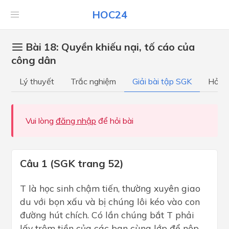
HOC24
Bài 18: Quyền khiếu nại, tố cáo của
công dân
Lý thuyết
Trắc nghiệm
Giải bài tập SGK
Hỏi đ
Vui lòng
đăng nhập
để hỏi bài
Câu 1 (SGK trang 52)
T là học sinh chậm tiến, thường xuyên giao
du với bọn xấu và bị chúng lôi kéo vào con
đường hút chích. Có lần chúng bắt T phải
lấy trộm tiền của các bạn cùng lớp để nộp