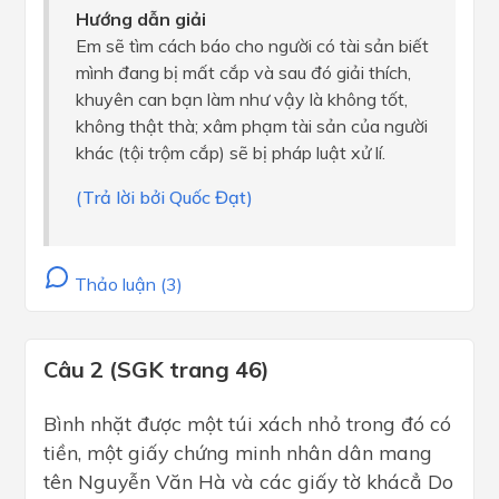
Hướng dẫn giải
Em sẽ tìm cách báo cho người có tài sản biết
mình đang bị mất cắp và sau đó giải thích,
khuyên can bạn làm như vậy là không tốt,
không thật thà; xâm phạm tài sản của người
khác (tội trộm cắp) sẽ bị pháp luật xử lí.
(Trả lời bởi Quốc Đạt)
Thảo luận (3)
Câu 2 (SGK trang 46)
Bình nhặt được một túi xách nhỏ trong đó có
tiền, một giấy chứng minh nhân dân mang
tên Nguyễn Văn Hà và các giấy tờ khácẳ Do