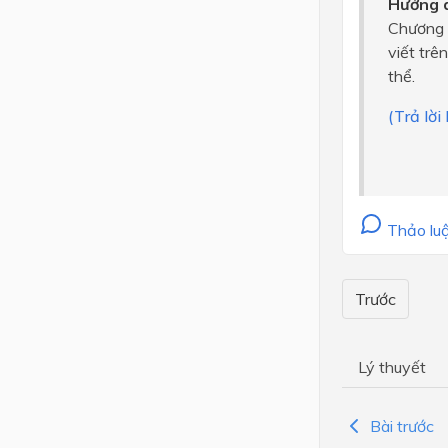
Hướng d
Chương t
viết trê
thể.
(Trả lời
Thảo luậ
Trước
Lý thuyết
Bài trước