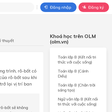
Đăng nhập
Đăng ký
i
ho câu hỏi của
Khoá học trên OLM
BÀI HỌC
ý thuyết
(olm.vn)
Toán lớp 8 (Kết nối tri
thức với cuộc sống)
ng trình, rô-bốt có
Toán lớp 8 (Cánh
Diều)
của rô-bốt sau khi
ở lại vị trí ban
Toán lớp 8 (Chân trời
sáng tạo)
Ngữ văn lớp 8 (Kết nối
tri thức với cuộc sống)
 rô-bốt sẽ không