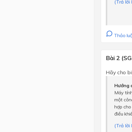
(Trả lời
Thảo luậ
Bài 2 (SG
Hãy cho bi
Hướng d
Máy tính
một công
hợp cho 
điều khi
(Trả lời