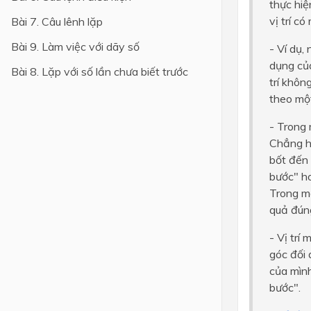
thực hiệ
vị trí có
Bài 7. Câu lênh lặp
Lớp 4
Bài 9. Làm việc với dãy số
- Ví dụ,
Lớp 3
dụng của
Bài 8. Lặp với số lần chưa biết trước
Lớp 2
trí khôn
theo một
Lớp 1
- Trong 
Chẳng hạ
bốt đến 
bước" ho
Trong mộ
quả đún
- Vị trí
góc đối 
của mình
bước".