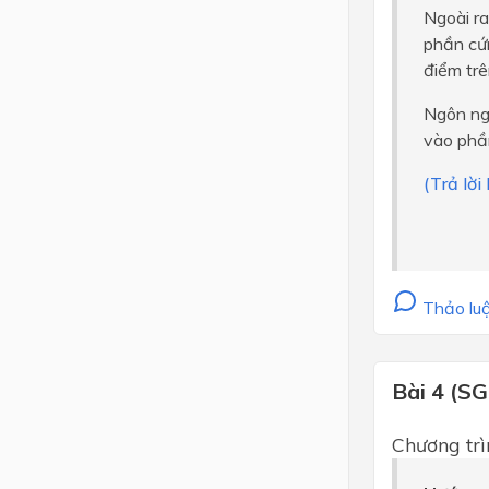
Ngoài ra
phần cứn
điểm tr
Ngôn ngữ
vào phầ
(Trả lời
Thảo luậ
Bài 4 (SG
Chương trì