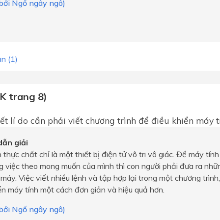
 bởi Ngố ngây ngô)
n (1)
K trang 8)
ết lí do cần phải viết chương trình để điều khiển máy t
ẫn giải
 thực chất chỉ là một thiết bị điện tử vô tri vô giác. Để máy tín
 việc theo mong muốn của mình thì con người phải đưa ra nhữn
máy. Việc viết nhiều lệnh và tập hợp lại trong một chương trình
ển máy tính một cách đơn giản và hiệu quả hơn.
 bởi Ngố ngây ngô)