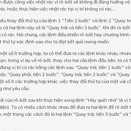
n được công việc nhặt rác vì rô-bốt sẽ không đi đúng hướng và 
 rác, hoặc thực hiện việc nhặt rác tại vị trí không có rác,....
 nếu thay đổi thứ tự của lệnh 1 "Tiến 2 bước" và lệnh 2 "Quay trá
 cả hai lệnh này sẽ là "Quay trái và tiến 3 bước". Khi đó rô-bốt 
g có rác. Nói chung, các lệnh điều khiển rô-bốt hay chương trìn
 thứ tự xác định sao cho ta đạt kết quả mong muốn.
một số ít trường hợp, ta có thể đưa ra các lệnh khác nhau, như
n, trong ví dụ về rô-bốt, thay cho hai câu lệnh đầu tiên, ta có 
đúng vị trí có rác bằng các lệnh sau: "Quay trái, tiến 1 bước" và
ặc "Quay phải, tiến 2 bước", "Quay trái, tiến 2 bước" và "Quay t
t số ít các trường hợp khác, việc thay đổi thứ tự của một vài c
g như yêu cầu.
 mới của rô-bốt sau khi thực hiện xong lệnh "Hãy quét nhà" là vị t
diện). Ta có nhiều cách khác nhau để đưa ra hai lệnh để rô-bốt tr
, một trong các cách đó là hai lệnh "Quay trái, tiến 5 bước" và "