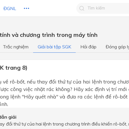
ĐGNL
Tìm kiếm câu trả lờ
 tính và chương trình trong máy tính
Tìm kiếm câu trả lời c
 HỌC
CHỦ ĐỀ / CHƯƠNG
bạn
Trắc nghiệm
Giải bài tập SGK
Hỏi đáp
Đóng góp l
K trang 8)
 về rô-bốt, nếu thay đổi thứ tự của hai lệnh trong chươ
được công việc nhặt rác không? Hãy xác định vị trí mới 
xong lệnh "Hãy quét nhà" và đưa ra các lệnh để rô-bốt tr
ình.
ẫn giải
ay đổi thứ tự của hai lệnh trong chương trình điều khiển rô-bốt,