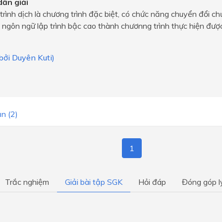
ẫn giải
rình dịch là chương trình đặc biệt, có chức năng chuyển đổi ch
n ngôn ngữ lập trình bậc cao thành chươnng trình thực hiện đượ
 bởi Duyên Kuti)
n (2)
1
Trắc nghiệm
Giải bài tập SGK
Hỏi đáp
Đóng góp l