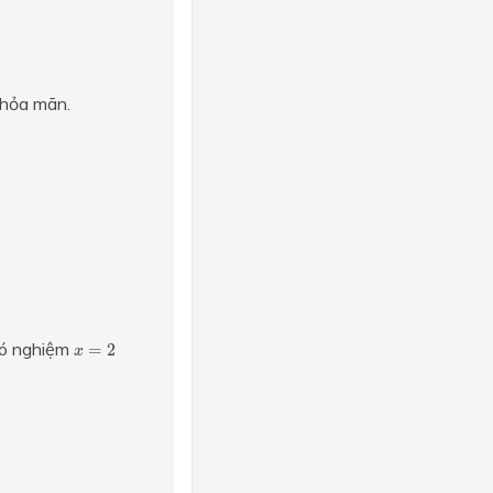
hỏa mãn.
x
=
2
có nghiệm
=
2
x