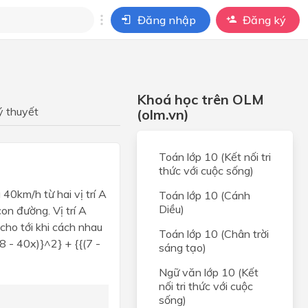
Đăng nhập
Đăng ký
i
ho câu hỏi của
Khoá học trên OLM
BÀI HỌC
ý thuyết
(olm.vn)
Toán lớp 10 (Kết nối tri
thức với cuộc sống)
 40km/h từ hai vị trí A
Toán lớp 10 (Cánh
Diều)
on đường. Vị trí A
 cho tới khi cách nhau
Toán lớp 10 (Chân trời
 - 40x)}^2} + {{(7 -
sáng tạo)
Ngữ văn lớp 10 (Kết
nối tri thức với cuộc
sống)