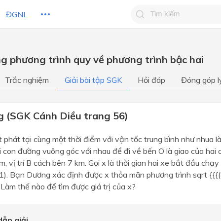
ĐGNL
Tìm kiếm câu trả lờ
ng phương trình quy về phương trình bậc hai
Tìm kiếm câu trả lời c
 HỌC
CHỦ ĐỀ / CHƯƠNG
bạn
Trắc nghiệm
Giải bài tập SGK
Hỏi đáp
Đóng góp l
g (SGK Cánh Diều trang 56)
t phát tại cùng một thời điểm với vận tốc trung bình như nhua là
i con đường vuông góc với nhau để đi về bến O là giao của hai c
, vị trí B cách bên 7 km. Gọi x là thời gian hai xe bắt đầu chạy
). Bạn Dương xác định được x thỏa mãn phương trình sqrt {{{(8
Làm thế nào để tìm được giá trị của x?
ẫn giải