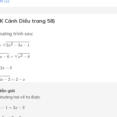
n (1)
GK Cánh Diều trang 58)
hương trình sau:
x
2
−
3
x
−
1
√
2
=
2
−
3
−
1
x
x
−
6
=
x
2
−
6
√
2
−
6
=
−
6
x
x
3
2
−
3
x
−
2
=
2
−
x
4
−
2
=
2
−
x
x
ẫn giải
phương hai vế ta được
−
1
=
2
x
−
3
−
1
=
2
−
3
x
x
5
x
+
2
=
0
⇔
[
x
=
2
x
=
1
2