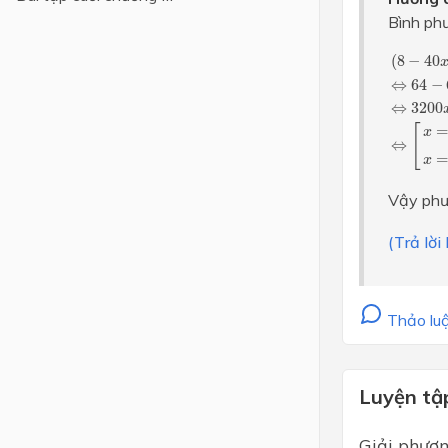
Bình phư
Lớp 4
(
8
−
40
x
)
(
8
−
40
Lớp 3
⇔
64
−
Lớp 2
⇔
3200
[
x
Lớp 1
⇔
x
Vậy phươ
(Trả lờ
Thảo luậ
Luyện tậ
Giải phươn