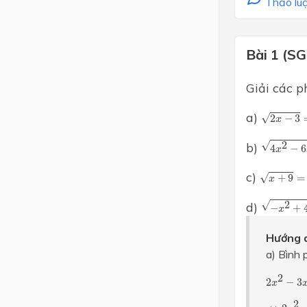
Thảo luậ
Bài 1 (S
Giải các p
2
x
−
3
=
2
a)
√
2
−
3
x
4
x
2
−
6
x
√
2
b)
4
−
6
x
x
+
9
=
2
x
−
c)
√
+
9
=
x
−
x
2
+
4
x
√
2
d)
−
+
x
Hướng d
a) Bình 
2
x
2
−
3
x
2
2
−
3
x
⇔
2
x
2
−
2