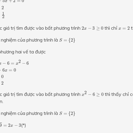
−
5
+
2
=
0
x
=
2
1
=
2
2
x
−
3
≥
0
x
=
2
 giá trị tìm được vào bất phương trình
thì chỉ
t
2
−
3
≥
0
=
2
x
x
S
=
{
2
}
 nghiệm của phương trình là
=
{
2
}
S
phương hai vế ta được
−
6
=
x
2
−
6
⇔
3
x
2
−
6
x
=
0
⇔
[
x
=
0
x
=
2
2
−
6
=
−
6
x
x
−
6
=
0
x
0
2
x
2
−
6
≥
0
2
 giá trị tìm được vào bất phương trình
thì thấy chỉ 
−
6
≥
0
x
n.
S
=
{
2
}
 nghiệm của phương trình là
=
{
2
}
S
2
x
−
3
(*)
9
=
2
−
3
x