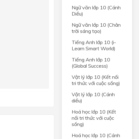
Ngữ văn lớp 10 (Cánh
Diều)
5
⇔
3200
x
2
−
1200
x
+
88
=
0
⇔
[
x
=
11
40
x
=
1
10
Ngữ văn lớp 10 (Chân
trời sáng tạo)
Tiếng Anh lớp 10 (i-
Learn Smart World)
Tiếng Anh lớp 10
(Global Success)
Vật lý lớp 10 (Kết nối
tri thức với cuộc sống)
Vật lý lớp 10 (Cánh
diều)
Hoá học lớp 10 (Kết
nối tri thức với cuộc
sống)
Hoá học lớp 10 (Cánh