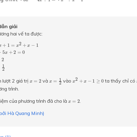
x
x
x
x
ẫn giải
ơng hai vế ta được:
+
1
=
x
2
+
x
−
1
⇔
2
x
2
−
5
x
+
2
=
0
⇔
[
x
=
2
x
=
1
2
2
+
1
=
+
−
1
x
x
x
−
5
+
2
=
0
x
=
2
1
=
2
x
2
+
x
−
1
≥
0
x
=
1
2
x
=
2
2
1
 lượt 2 giá trị
và
vào
ta thấy chỉ có
=
2
=
+
−
1
≥
0
x
x
x
x
2
ng trình.
x
=
2
iệm của phương trình đã cho là
.
=
2
x
i bởi Hà Quang Minh)
n (1)