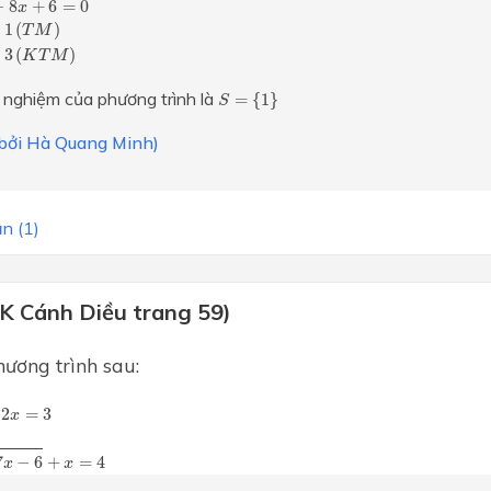
−
8
+
6
=
0
x
1
(
)
T
M
3
(
)
K
T
M
S
=
{
1
}
 nghiệm của phương trình là
=
{
1
}
S
i bởi Hà Quang Minh)
n (1)
GK Cánh Diều trang 59)
hương trình sau:
=
3
2
=
3
x
−
6
+
x
=
4
7
−
6
+
=
4
x
x