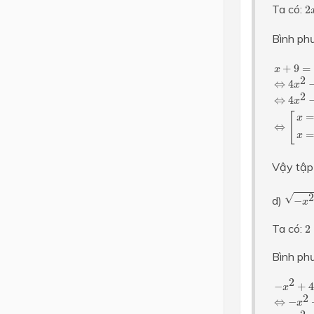
2
Ta có:
2
Bình phư
x
+
9
=
(
2
+
9
=
x
2
⇔
4
x
2
⇔
4
x
[
x
⇔
x
Vậy tập
−
x
2
+
√
2
d)
−
x
2
Ta có:
2
Bình phư
−
x
2
+
4
x
2
−
+
4
x
2
⇔
−
x