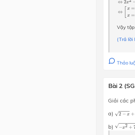
2
⇔
2
x
=
[
x
⇔
=
x
Vậy tập
(Trả lờ
Thảo luậ
Bài 2 (S
Giải các p
2
−
x
+
2
x
a)
√
2
−
+
x
−
x
2
+
7
x
√
2
b)
−
+
x