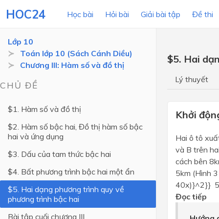
HOC24
Học bài
Hỏi bài
Giải bài tập
Đề thi
Lớp 10
Toán lớp 10 (Sách Cánh Diều)
$5. Hai dạ
Chương III: Hàm số và đồ thị
LỚP HỌC
MÔN
Lý thuyết
CHỦ ĐỀ
Lớp 12
$1. Hàm số và đồ thị
Lớp 11
Khởi độn
$2. Hàm số bậc hai, Đồ thị hàm số bậc
Lớp 10
hai và ứng dụng
Hai ô tô xuấ
Lớp 9
và B trên ha
$3. Dấu của tam thức bậc hai
cách bên 8km
Lớp 8
$4. Bất phương trình bậc hai một ẩn
5km (Hình 31
Lớp 7
40x)}^2}} 5
$5. Hai dạng phương trình quy về
Đọc tiếp
phương trình bậc hai
Lớp 6
Bài tập cuối chương III
Hướng d
Lớp 5