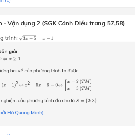
p - Vận dụng 2 (SGK Cánh Diều trang 57,58)
3
x
−
5
=
x
−
1
g trình:
√
3
−
5
=
−
1
x
x
ẫn giải
⇔
x
≥
1
0
⇔
≥
1
x
ơng hai vế của phương trình ta được
⇔
[
x
=
2
(
T
M
)
x
=
3
(
T
M
)
x
−
1
)
2
⇔
x
2
−
5
x
+
6
=
0
=
2
(
)
[
x
T
M
2
2
=
(
−
1
)
⇔
−
5
+
6
=
0
⇔
x
x
x
=
3
(
)
x
T
M
S
=
{
2
;
3
}
 nghiệm của phương trình đã cho là
=
{
2
;
3
}
S
i bởi Hà Quang Minh)