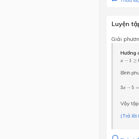
Luyện tậ
Giải phươn
Hướng d
x
−
1
≥
0
−
1
≥
x
Bình phư
3
x
−
5
=
(
3
−
5
x
Vậy tập
(Trả lờ