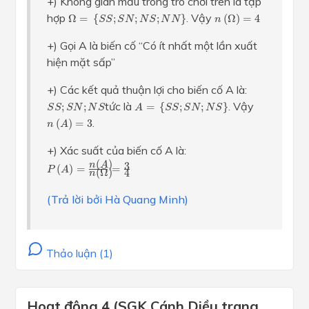
+) Không gian mẫu trong trò chơi trên là tập
Ω
=
{
S
S
;
S
N
;
N
S
;
N
N
}
n
(
Ω
)
=
4
hợp
. Vậy
Ω
=
{
;
;
;
}
(
Ω
)
=
4
S
S
S
N
N
S
N
N
n
+) Gọi A là biến cố “Có ít nhất một lần xuất
hiện mặt sấp”
+) Các kết quả thuận lợi cho biến cố A là:
A
=
{
S
S
;
S
N
;
N
S
}
S
S
;
S
N
;
N
S
tức là
. Vậy
;
;
=
{
;
;
}
S
S
S
N
N
S
A
S
S
S
N
N
S
n
(
A
)
=
3
.
(
)
=
3
n
A
+) Xác suất của biến cố A là:
P
(
A
)
=
n
(
A
)
n
(
Ω
)
=
3
4
(
)
3
n
A
(
)
=
=
P
A
(
Ω
)
4
n
(Trả lời bởi Hà Quang Minh)
Thảo luận (1)
Hoạt động 4 (SGK Cánh Diều trang