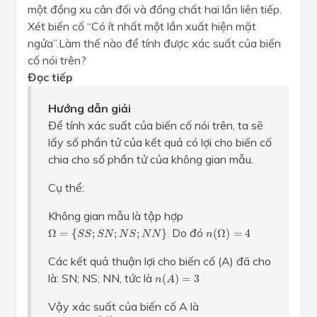
một đồng xu cân đối và đồng chất hai lần liên tiếp.
Xét biến cố “Có ít nhất một lần xuất hiện mặt
ngửa”.Làm thế nào để tính được xác suất của biến
cố nói trên?
Đọc tiếp
Hướng dẫn giải
Để tính xác suất của biến cố nói trên, ta sẽ
lấy số phần tử của kết quả có lợi cho biến cố
chia cho số phần tử của không gian mẫu.
Cụ thể:
Không gian mẫu là tập hợp
Ω
=
{
S
S
;
S
N
;
N
S
;
N
N
}
n
(
Ω
)
=
4
. Do đó
Ω
=
{
;
;
;
}
(
Ω
)
=
4
S
S
S
N
N
S
N
N
n
Các kết quả thuận lợi cho biến cố (A) đã cho
n
(
A
)
=
3
là: SN; NS; NN, tức là
(
)
=
3
n
A
Vậy xác suất của biến cố A là
P
(
A
)
=
n
(
A
)
n
(
Ω
)
=
3
4
.