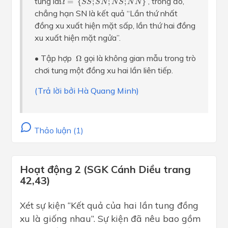
tung là
, trong đó,
Ω
=
{
;
;
;
}
S
S
S
N
N
S
N
N
chẳng hạn SN là kết quả “Lần thứ nhất
đồng xu xuất hiện mặt sấp, lần thứ hai đồng
xu xuất hiện mặt ngửa”.
Ω
• Tập hợp
gọi là không gian mẫu trong trò
Ω
chơi tung một đồng xu hai lần liên tiếp.
(Trả lời bởi Hà Quang Minh)
Thảo luận (1)
Hoạt động 2 (SGK Cánh Diều trang
42,43)
Xét sự kiện “Kết quả của hai lần tung đồng
xu là giống nhau”. Sự kiện đã nêu bao gồm