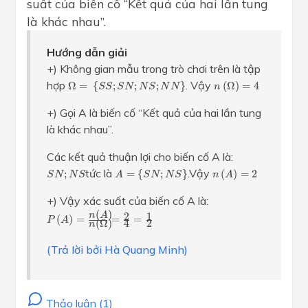
suất của biến cố “Kết quả của hai lần tung
là khác nhau”.
Hướng dẫn giải
+) Không gian mẫu trong trò chơi trên là tập
Ω
=
{
S
S
;
S
N
;
N
S
;
N
N
}
n
(
Ω
)
=
4
hợp
. Vậy
Ω
=
{
;
;
;
}
(
Ω
)
=
4
S
S
S
N
N
S
N
N
n
+) Gọi A là biến cố “Kết quả của hai lần tung
là khác nhau”.
Các kết quả thuận lợi cho biến cố A là:
A
=
{
S
N
;
N
S
}
n
(
A
)
=
2
S
N
;
N
S
tức là
.Vậy
;
=
{
;
}
(
)
=
2
S
N
N
S
A
S
N
N
S
n
A
+)
Vậy xác suất của biến cố A là:
P
(
A
)
=
n
(
A
)
n
(
Ω
)
=
2
4
=
1
2
(
)
2
1
n
A
(
)
=
=
=
P
A
(
Ω
)
2
4
n
(Trả lời bởi Hà Quang Minh)
Thảo luận (1)