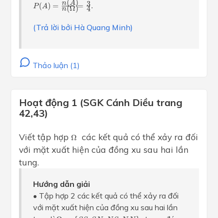
(
)
3
n
A
(
)
=
=
.
P
A
(
Ω
)
4
n
(Trả lời bởi Hà Quang Minh)
Thảo luận (1)
Hoạt động 1 (SGK Cánh Diều trang
42,43)
Ω
Viết tập hợp
các kết quả có thể xảy ra đối
Ω
với mặt xuất hiện của đồng xu sau hai lần
tung.
Hướng dẫn giải
• Tập hợp 2 các kết quả có thể xảy ra đối
với mặt xuất hiện của đồng xu sau hai lần
Ω
=
{
S
S
;
S
N
;
N
S
;
N
N
}