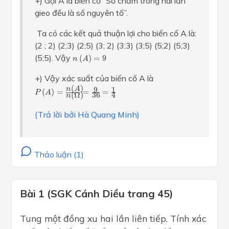
+) Gọi A là biến cố “Số chấm trong hai lần
gieo đều là số nguyên tố”.
Ta có các kết quả thuận lợi cho biến cố A là:
(2 ; 2) (2;3) (2;5) (3; 2) (3;3) (3;5) (5;2) (5;3)
n
(
A
)
=
9
(5;5). Vậy
(
)
=
9
n
A
+) Vậy xác suất của biến cố A là
P
(
A
)
=
n
(
A
)
n
(
Ω
)
=
9
36
=
1
4
(
)
9
1
n
A
(
)
=
=
=
P
A
(
Ω
)
36
4
n
(Trả lời bởi Hà Quang Minh)
Thảo luận (1)
Bài 1 (SGK Cánh Diều trang 45)
Tung một đồng xu hai lần liên tiếp. Tính xác