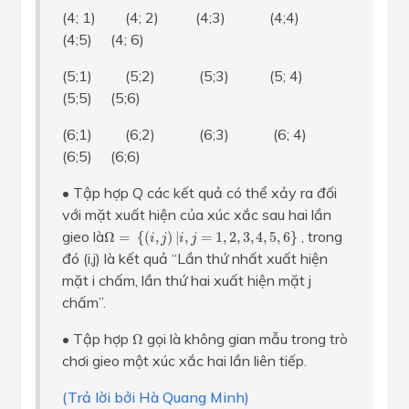
(4; 1) (4; 2) (4;3) (4;4)
(4;5) (4; 6)
(5;1) (5;2) (5;3) (5; 4)
(5;5) (5;6)
(6;1) (6;2) (6;3) (6; 4)
(6;5) (6;6)
• Tập hợp Q các kết quả có thể xảy ra đối
với mặt xuất hiện của xúc xắc sau hai lần
Ω
=
{
(
i
,
j
)
|
i
,
j
=
1
,
2
,
3
,
4
,
5
,
6
}
gieo là
, trong
Ω
=
{
(
,
)
|
,
=
1
,
2
,
3
,
4
,
5
,
6
}
i
j
i
j
đó (i,j) là kết quả “Lần thứ nhất xuất hiện
mặt i chấm, lần thứ hai xuất hiện mặt j
chấm”.
Ω
• Tập hợp
gọi là không gian mẫu trong trò
Ω
chơi gieo một xúc xắc hai lần liên tiếp.
(Trả lời bởi Hà Quang Minh)