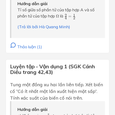
Hướng dẫn giải
Tỉ số giữa số phần tử của tập hợp A và số
2
4
=
1
2
Ω
2
1
phần tử của tập hợp
là
Ω
=
2
4
(Trả lời bởi Hà Quang Minh)
Thảo luận (1)
Luyện tập - Vận dụng 1 (SGK Cánh
Diều trang 42,43)
Tung một đồng xu hai lần liên tiếp. Xét biến
cố “Có ít nhất một lần xuất hiện mặt sấp”.
Tính xác suất của biến cố nói trên.
Hướng dẫn giải