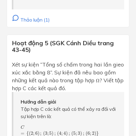
Thảo luận (1)
Hoạt động 5 (SGK Cánh Diều trang
43-45)
Xét sự kiện “Tổng số chấm trong hai lần gieo
xúc xắc bằng 8”. Sự kiện đã nêu bao gồm
Ω
những kết quả nào trong tập hợp
? Viết tập
Ω
hợp C các kết quả đó.
Hướng dẫn giải
Tập hợp C các kết quả có thể xảy ra đối với
sự kiện trên là:
C
=
{
(
2
;
6
)
;
(
3
;
5
)
;
(
4
;
4
)
;
(
5
;
3
)
;
(
6
;
2
)
}
C
=
{
(
2
;
6
)
;
(
3
;
5
)
;
(
4
;
4
)
;
(
5
;
3
)
;
(
6
;
2
)
}