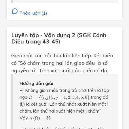
Thảo luận (1)
Luyện tập - Vận dụng 2 (SGK Cánh
Diều trang 43-45)
Gieo một xúc xắc hai lần liên tiếp. Xét biến
cố “Số chấm trong hai lần gieo đều là số
nguyên tố”. Tính xác suất của biến cố đó.
Hướng dẫn giải
+) Không gian mẫu trong trò chơi trên là tập
Ω
=
{
(
i
,
j
)
|
i
,
j
=
1
,
2
,
3
,
4
,
5
,
6
}
hợp
trong đó
Ω
=
{
(
,
)
|
,
=
1
,
2
,
3
,
4
,
5
,
6
}
i
j
i
j
(i,j) là kết quả “Lần thứ nhất xuất hiện mặt i
chấm, lần thứ hai xuất hiện mặt j chấm”.
n
(
Ω
)
=
36
Vậy
(
Ω
)
=
36
n