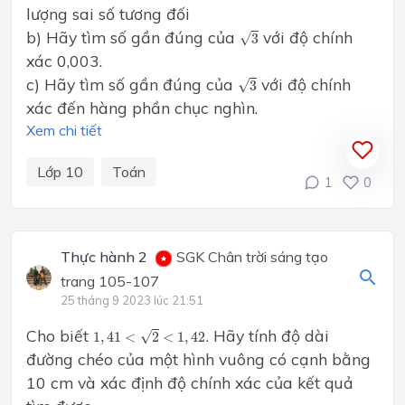
lượng sai số tương đối
3
b) Hãy tìm số gần đúng của
với độ chính
√
3
xác 0,003.
3
c) Hãy tìm số gần đúng của
với độ chính
√
3
xác đến hàng phần chục nghìn.
Xem chi tiết
Lớp 10
Toán
1
0
Thực hành 2
SGK Chân trời sáng tạo
trang 105-107
25 tháng 9 2023 lúc 21:51
1
,
41
<
2
<
1
,
42.
Cho biết
Hãy tính độ dài
√
1
,
41
<
2
<
1
,
42.
đường chéo của một hình vuông có cạnh bằng
10 cm và xác định độ chính xác của kết quả