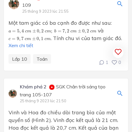
109
25 tháng 9 2023 lúc 21:55
Một tam giác có ba cạnh đo được như sau:
a
=
5
,
4
c
m
±
0
,
2
c
m
;
b
=
7
,
2
c
m
±
0
,
2
c
m
và
=
5
,
4
±
0
,
2
;
=
7
,
2
±
0
,
2
a
c
m
c
m
b
c
m
c
m
c
=
9
,
7
c
m
±
0
,
1
c
m
. Tính chu vi của tam giác đó.
=
9
,
7
±
0
,
1
c
c
m
c
m
Xem chi tiết
Lớp 10
Toán
1
0
Khám phá 2
SGK Chân trời sáng tạo
trang 105-107
25 tháng 9 2023 lúc 21:50
Vinh và Hoa đo chiều dài trang bìa của một
quyển số (Hình 2). Vinh đọc kết quả là 21 cm.
Hoa đọc kết quả là 20,7 cm. Kết quả của bạn