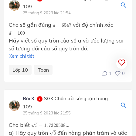
109
25 tháng 9 2023 lúc 21:54
a
=
6547
Cho số gần đúng
với độ chính xác
=
6547
a
d
=
100
=
100
d
Hãy viết số quy tròn của số a và ước lượng sai
số tương đối của số quy tròn đó.
Xem chi tiết
Lớp 10
Toán
1
0
Bài 3
SGK Chân trời sáng tạo trang
109
25 tháng 9 2023 lúc 21:55
3
=
1
,
7320508...
Cho biết
√
3
=
1
,
7320508...
3
a) Hãy quy tròn
đến hàng phần trăm và ước
√
3