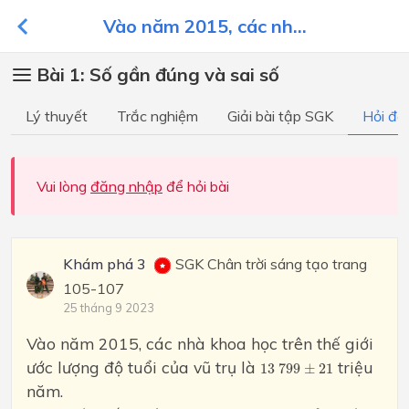
Vào năm 2015, các nh...
Bài 1: Số gần đúng và sai số
Lý thuyết
Trắc nghiệm
Giải bài tập SGK
Hỏi đá
Vui lòng
đăng nhập
để hỏi bài
Khám phá 3
SGK Chân trời sáng tạo trang
105-107
25 tháng 9 2023
Vào năm 2015, các nhà khoa học trên thế giới
13
799
±
21
ước lượng độ tuổi của vũ trụ là
triệu
13
799
±
21
năm.