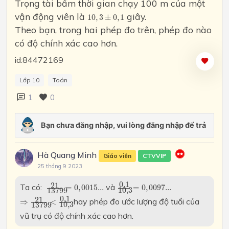
Trọng tài bấm thời gian chạy 100 m của một
10
,
3
±
0
,
1
vận động viên là
giây.
10
,
3
±
0
,
1
Theo bạn, trong hai phép đo trên, phép đo nào
có độ chính xác cao hơn.
id:84472169
Lớp 10
Toán
1
0
Hà Quang Minh
Giáo viên
CTVVIP
25 tháng 9 2023
0
,
1
10
,
3
=
0
,
0097...
21
13799
=
0
,
0015...
0
,
1
21
Ta có:
và
=
0
,
0015...
=
0
,
0097...
10
,
3
13799
⇒
21
13799
<
0
,
1
10
,
3
0
,
1
21
hay phép đo ước lượng độ tuổi của
⇒
<
10
,
3
13799
vũ trụ có độ chính xác cao hơn.