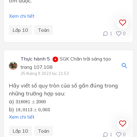
tìm được.
Xem chi tiết
Lớp 10
Toán
1
0
Thực hành 5
SGK Chân trời sáng tạo
trang 107,108
25 tháng 9 2023 lúc 21:53
Hãy viết số quy tròn của số gần đúng trong
những trường hợp sau:
318081
±
2000
a)
318081
±
2000
18
,
0113
±
0
,
003
b)
18
,
0113
±
0
,
003
Xem chi tiết
Lớp 10
Toán
1
0