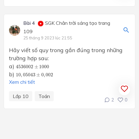
Bài 4
SGK Chân trời sáng tạo trang
109
25 tháng 9 2023 lúc 21:55
Hãy viết số quy trong gần đúng trong những
trường hợp sau:
4536002
±
1000
a)
4536002
±
1000
10
,
05043
±
0
,
002
b)
10
,
05043
±
0
,
002
Xem chi tiết
Lớp 10
Toán
2
0