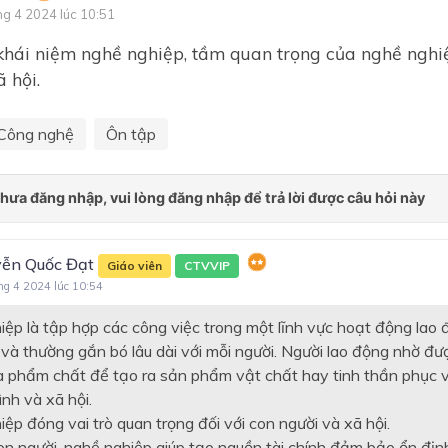
ng 4 2024 lúc 10:51
Chủ đề 3. KĨ THUẬT TRỒ
CHĂM SÓC MỘT SỐ LOẠI 
khái niệm nghề nghiệp, tầm quan trọng của nghề nghiệ
ĂN QUẢ PHỔ BIẾN
 hội.
Chủ đề 4. NGÀNH NGHỀ L
QUAN ĐẾN TRỒNG CÂY Ă
Công nghệ
Ôn tập
QUẢ
CHẾ BIẾN THỰC PHẨM
Chủ đề 1. Chất dinh dưỡng 
toàn trong chế biến thực p
ễn Quốc Đạt
Giáo viên
CTVVIP
Chủ đề 2. Thực hành chế bi
ng 4 2024 lúc 10:54
thực phẩm
iệp là tập hợp các công việc trong một lĩnh vực hoạt động lao 
Chủ đề 3. Ngành nghề liên 
đến chế biến thực phẩm
và thường gắn bó lâu dài với mỗi người. Người lao động nhờ đ
à phẩm chất để tạo ra sản phẩm vật chất hay tinh thần phục v
ĐỊNH HƯỚNG NGHỀ NGHI
ình và xã hội.
LẮP ĐẶT MẠNG ĐIỆN TR
ệp đóng vai trò quan trọng đối với con người và xã hội.
NHÀ
on người, nghề nghiệp giúp tạo nguồn tài chính đảm bảo ổn định