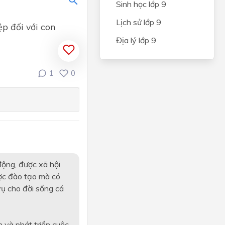
Sinh học lớp 9
NG VÀ
Lịch sử lớp 9
CÂY
p đối với con
Địa lý lớp 9
IÊN
N
1
0
và an
hẩm
ến
động, được xã hội
quan
ược đào tạo mà có
ụ cho đời sống cá
ỆP
ONG
 và phát triển cuộc