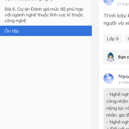
27 thá
Bài 6. Dự án Đánh giá mức độ phù hợp
Lớp 4
với ngành nghề thuộc lĩnh vực kĩ thuật,
Trình bày 
công nghệ
Lớp 3
người và xã
Ôn tập
Lớp 2
Lớp 9
Lớp 1
Nguy
27 thá
- Nghề ngh
công nhận 
năng lực v
nhân, gia đ
- Nghề nghi
+ Đối với c