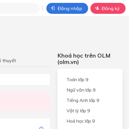
Đăng nhập
Đăng ký
i
ho câu hỏi của
BÀI HỌC
Khoá học trên OLM
ỆP
ý thuyết
(olm.vn)
ONG
Toán lớp 9
Ngữ văn lớp 9
UNG
Tiếng Anh lớp 9
PHÁP
Vật lý lớp 9
ỘT
Ổ
Hoá học lớp 9