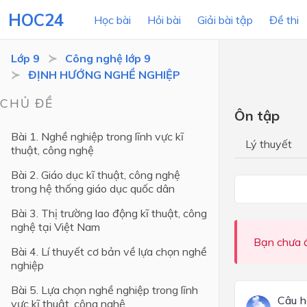
HOC24
Học bài
Hỏi bài
Giải bài tập
Đề thi
Lớp 9
Công nghệ lớp 9
ĐỊNH HƯỚNG NGHỀ NGHIỆP
LỚP HỌC
MÔN
CHỦ ĐỀ
Ôn tập
Lớp 12
Bài 1. Nghề nghiệp trong lĩnh vực kĩ
Lý thuyết
thuật, công nghệ
Lớp 11
Bài 2. Giáo dục kĩ thuật, công nghệ
Lớp 10
trong hệ thống giáo dục quốc dân
Lớp 9
Bài 3. Thị trường lao động kĩ thuật, công
nghệ tại Việt Nam
Lớp 8
Bạn chưa đ
Bài 4. Lí thuyết cơ bản về lựa chọn nghề
Lớp 7
nghiệp
Lớp 6
Bài 5. Lựa chọn nghề nghiệp trong lĩnh
Câu h
vực kĩ thuật, công nghệ
Lớp 5